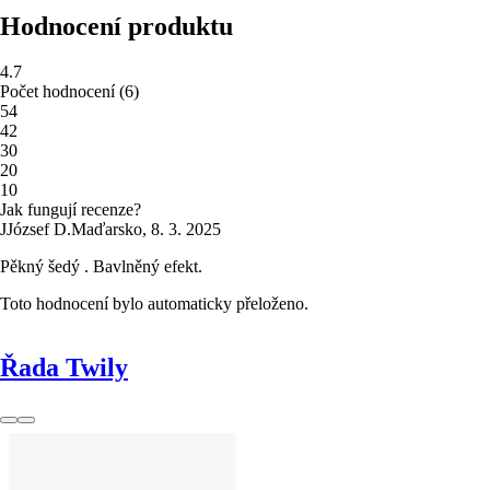
Hodnocení produktu
4.7
Počet hodnocení
(
6
)
5
4
4
2
3
0
2
0
1
0
Jak fungují recenze?
J
József D.
Maďarsko
,
8. 3. 2025
Pěkný šedý . Bavlněný efekt.
Toto hodnocení bylo automaticky přeloženo.
Řada Twily