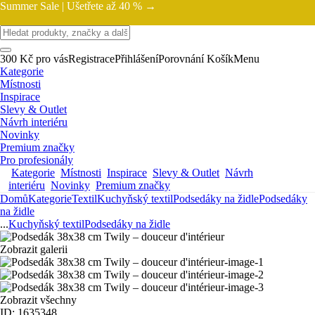
Summer Sale |
Ušetřete až 40 % →
300 Kč pro vás
Registrace
Přihlášení
Porovnání
Košík
Menu
Kategorie
Místnosti
Inspirace
Slevy & Outlet
Návrh interiéru
Novinky
Premium značky
Pro profesionály
Kategorie
Místnosti
Inspirace
Slevy & Outlet
Návrh
interiéru
Novinky
Premium značky
Domů
Kategorie
Textil
Kuchyňský textil
Podsedáky na židle
Podsedáky
na židle
...
Kuchyňský textil
Podsedáky na židle
Zobrazit galerii
Zobrazit všechny
ID: 1635348