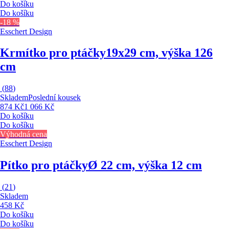
Do košíku
Do košíku
-18 %
Esschert Design
Krmítko pro ptáčky
19x29 cm, výška 126
cm
(
88
)
Skladem
Poslední kousek
874 Kč
1 066 Kč
Do košíku
Do košíku
Výhodná cena
Esschert Design
Pítko pro ptáčky
Ø 22 cm, výška 12 cm
(
21
)
Skladem
458 Kč
Do košíku
Do košíku