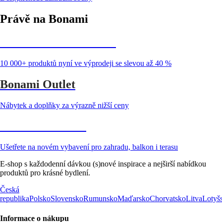
Právě na Bonami
Summer Sale až -40 %
10 000+ produktů nyní ve výprodeji se slevou až 40 %
Bonami Outlet
Nábytek a doplňky za výrazně nižší ceny
Zahrada ve slevě
Ušetřete na novém vybavení pro zahradu, balkon i terasu
E-shop s každodenní dávkou (s)nové inspirace a nejširší nabídkou
produktů pro krásné bydlení.
Česká
republika
Polsko
Slovensko
Rumunsko
Maďarsko
Chorvatsko
Litva
Lotyš
Informace o nákupu