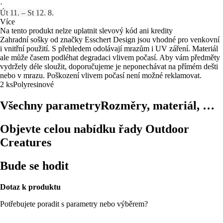
·
Út 11. – St 12. 8.
Více
Na tento produkt nelze uplatnit slevový kód ani kredity
Zahradní sošky od značky Esschert Design jsou vhodné pro venkovní
i vnitřní použití. S přehledem odolávají mrazům i UV záření. Materiál
ale může časem podléhat degradaci vlivem počasí. Aby vám předměty
vydržely déle sloužit, doporučujeme je neponechávat na přímém dešti
nebo v mrazu. Poškození vlivem počasí není možné reklamovat.
2 ks
Polyresinové
Všechny parametry
Rozměry, materiál, …
Objevte celou nabídku řady Outdoor
Creatures
Bude se hodit
Dotaz k produktu
Potřebujete poradit s parametry nebo výběrem?