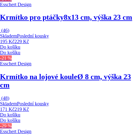
Esschert Design
Krmítko pro ptáčky
8x13 cm, výška 23 cm
(
46
)
Skladem
Poslední kousky
195 Kč
229 Kč
Do košíku
Do košíku
-21 %
Esschert Design
Krmítko na lojové koule
Ø 8 cm, výška 23
cm
(
48
)
Skladem
Poslední kousky
171 Kč
219 Kč
Do košíku
Do košíku
-29 %
Esschert Design