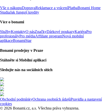
Vše o nákupu
Doprava
Reklamace a vrácení
Platba
Bonami Home
Studia
Jak fungují kredity
Více o bonami
Služby
Kontakty
O nás
Značky
Dárkové poukazy
Kariéra
Pro
profesionály
Pro média
Affiliate program
Nová mobilní
aplikace
BonamiStar
Bonami prodejny v Praze
Stáhněte si Mobilní aplikaci
Sledujte nás na sociálních sítích
Obchodní podmínky
Ochrana osobních údajů
Pravidla a nastavení
cookies
© 2026 Bonami.cz, a.s. Všechna práva vyhrazena.