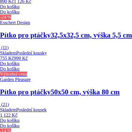
890 Kč
1 126 Kč
Do košíku
Do košíku
-24 %
Esschert Design
Pítko pro ptáčky
32,5x32,5 cm, výška 5,5 cm
(
11
)
Skladem
Poslední kousky
755 Kč
999 Kč
Do košíku
Do košíku
Výhodná cena
Garden Pleasure
Pítko pro ptáčky
50x50 cm, výška 80 cm
(
21
)
Skladem
Poslední kousek
1 122 Kč
Do košíku
Do košíku
-14 %