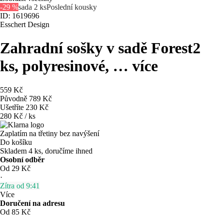
-29 %
sada 2 ks
Poslední kousky
ID: 1619696
Esschert Design
Zahradní sošky v sadě Forest
2
ks, polyresinové
, …
více
559 Kč
Původně
789 Kč
Ušetříte 230 Kč
280 Kč / ks
Zaplatím na třetiny bez navýšení
Do košíku
Skladem 4 ks, doručíme ihned
Osobní odběr
Od 29 Kč
·
Zítra od 9:41
Více
Doručení na adresu
Od 85 Kč