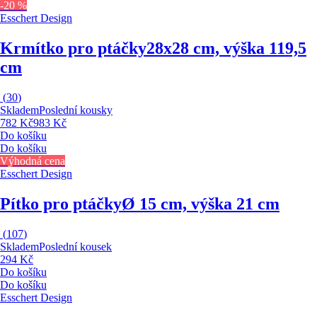
-20 %
Esschert Design
Krmítko pro ptáčky
28x28 cm, výška 119,5
cm
(
30
)
Skladem
Poslední kousky
782 Kč
983 Kč
Do košíku
Do košíku
Výhodná cena
Esschert Design
Pítko pro ptáčky
Ø 15 cm, výška 21 cm
(
107
)
Skladem
Poslední kousek
294 Kč
Do košíku
Do košíku
Esschert Design