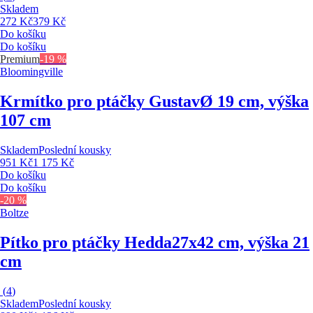
Skladem
272 Kč
379 Kč
Do košíku
Do košíku
Premium
-19 %
Bloomingville
Krmítko pro ptáčky Gustav
Ø 19 cm, výška
107 cm
Skladem
Poslední kousky
951 Kč
1 175 Kč
Do košíku
Do košíku
-20 %
Boltze
Pítko pro ptáčky Hedda
27x42 cm, výška 21
cm
(
4
)
Skladem
Poslední kousky