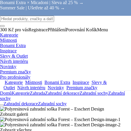
Bonami Extra × Micadoni |
Sleva až 25 % →
Summer Sale |
Ušetřete až 40 % →
300 Kč pro vás
Registrace
Přihlášení
Porovnání
Košík
Menu
Kategorie
Místnosti
Bonami Extra
Inspirace
Slevy & Outlet
Návrh interiéru
Novinky
Premium značky
Pro profesionály
Kategorie
Místnosti
Bonami Extra
Inspirace
Slevy &
Outlet
Návrh interiéru
Novinky
Premium značky
Domů
Kategorie
Zahrada
Zahradní dekorace
Zahradní sochy
Zahradní
sochy
...
Zahradní dekorace
Zahradní sochy
Zobrazit galerii
Zobrazit všechny