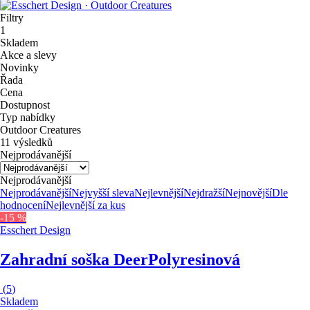
Filtry
1
Skladem
Akce a slevy
Novinky
Řada
Cena
Dostupnost
Typ nabídky
Outdoor Creatures
11 výsledků
Nejprodávanější
Nejprodávanější
Nejprodávanější
Nejvyšší sleva
Nejlevnější
Nejdražší
Nejnovější
Dle
hodnocení
Nejlevnější za kus
-15 %
Esschert Design
Zahradní soška Deer
Polyresinová
(
5
)
Skladem