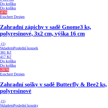
Do košíku
Do košíku
-8 %
Esschert Design
Zahradní zápichy v sadě Gnome
3 ks,
polyresinové, 3x2 cm, výška 16 cm
(
1
)
Skladem
Poslední kousek
381 Kč
417 Kč
Do košíku
Do košíku
-20 %
Esschert Design
Zahradní sošky v sadě Butterfly & Bee
2 ks,
polyresinové
(
1
)
Skladem
Poslední kousky