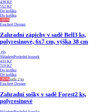
439 Kč
552 Kč
Do košíku
Do košíku
-16 %
Esschert Design
Zahradní zápichy v sadě Bell
3 ks,
polyresinové, 6x7 cm, výška 38 cm
(
9
)
Skladem
Poslední kousek
433 Kč
519 Kč
Do košíku
Do košíku
-29 %
sada 2 ks
Esschert Design
Zahradní sošky v sadě Forest
2 ks,
polyresinové
Skladem
Poslední kousky