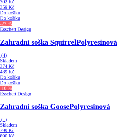
302 Kč
359 Kč
Do košíku
Do košíku
-23 %
Esschert Design
Zahradní soška Squirrel
Polyresinová
(
4
)
Skladem
374 Kč
489 Kč
Do košíku
Do košíku
-10 %
Esschert Design
Zahradní soška Goose
Polyresinová
(
1
)
Skladem
799 Kč
890 Kč