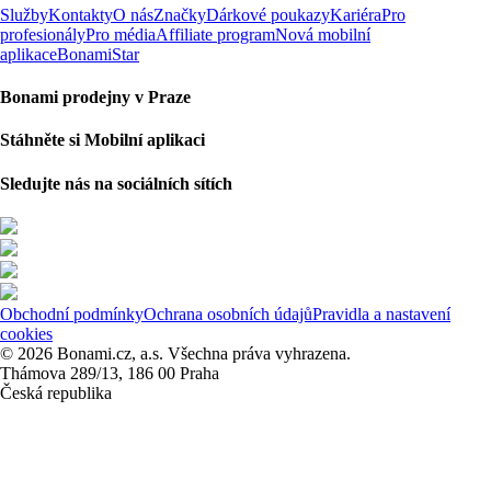
Služby
Kontakty
O nás
Značky
Dárkové poukazy
Kariéra
Pro
profesionály
Pro média
Affiliate program
Nová mobilní
aplikace
BonamiStar
Bonami prodejny v Praze
Stáhněte si Mobilní aplikaci
Sledujte nás na sociálních sítích
Obchodní podmínky
Ochrana osobních údajů
Pravidla a nastavení
cookies
© 2026 Bonami.cz, a.s. Všechna práva vyhrazena.
Thámova 289/13, 186 00 Praha
Česká republika