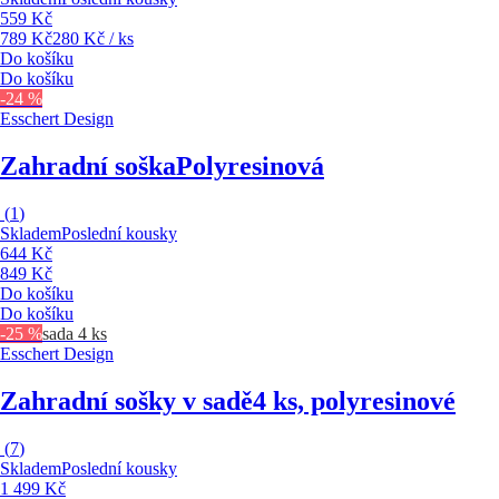
559 Kč
789 Kč
280 Kč / ks
Do košíku
Do košíku
-24 %
Esschert Design
Zahradní soška
Polyresinová
(
1
)
Skladem
Poslední kousky
644 Kč
849 Kč
Do košíku
Do košíku
-25 %
sada 4 ks
Esschert Design
Zahradní sošky v sadě
4 ks, polyresinové
(
7
)
Skladem
Poslední kousky
1 499 Kč