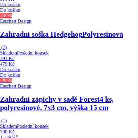
Do košíku
Do košíku
-18 %
Esschert Design
Zahradní soška Hedgehog
Polyresinová
(
7
)
Skladem
Poslední kousek
391 Kč
479 Kč
Do košíku
Do košíku
-29 %
Esschert Design
Zahradní zápichy v sadě Forest
4 ks,
polyresinové, 7x3 cm, výška 15 cm
(
1
)
Skladem
Poslední kousek
790 Kč
1 119 Kč