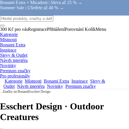
Bonami Extra × Micadoni |
Sleva až 25 % →
Summer Sale |
Ušetřete až 40 % →
300 Kč pro vás
Registrace
Přihlášení
Porovnání
Košík
Menu
Kategorie
Místnosti
Bonami Extra
Inspirace
Slevy & Outlet
Návrh interiéru
Novinky
Premium značky
Pro profesionály
Kategorie
Místnosti
Bonami Extra
Inspirace
Slevy &
Outlet
Návrh interiéru
Novinky
Premium značky
...
Značky na Bonami
Esschert Design
Esschert Design · Outdoor
Creatures