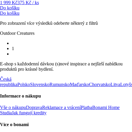
1 999 Kč
375 Kč / ks
Do košíku
Do košíku
Pro zobrazení více výsledků odeberte některý z filtrů
Outdoor Creatures
1
E-shop s každodenní dávkou (s)nové inspirace a nejširší nabídkou
produktů pro krásné bydlení.
Česká
republika
Polsko
Slovensko
Rumunsko
Maďarsko
Chorvatsko
Litva
Lotyš
Informace o nákupu
Vše o nákupu
Doprava
Reklamace a vrácení
Platba
Bonami Home
Studia
Jak fungují kredity
Více o bonami