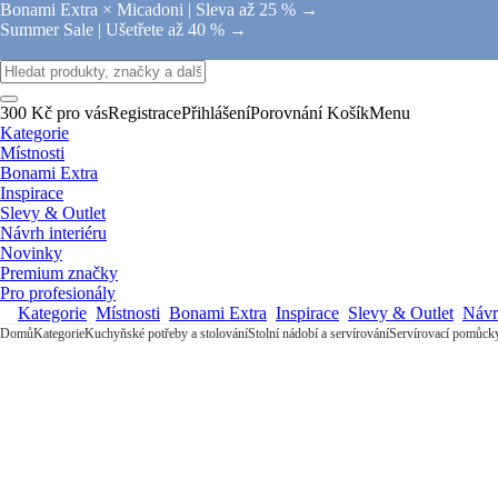
Bonami Extra × Micadoni |
Sleva až 25 % →
Summer Sale |
Ušetřete až 40 % →
300 Kč pro vás
Registrace
Přihlášení
Porovnání
Košík
Menu
Kategorie
Místnosti
Bonami Extra
Inspirace
Slevy & Outlet
Návrh interiéru
Novinky
Premium značky
Pro profesionály
Kategorie
Místnosti
Bonami Extra
Inspirace
Slevy & Outlet
Návrh
Domů
Kategorie
Kuchyňské potřeby a stolování
Stolní nádobí a servírování
Servírovací pomůck