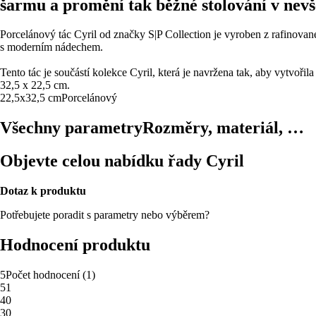
šarmu a promění tak běžné stolování v nevš
Porcelánový tác Cyril od značky S|P Collection je vyroben z rafinov
s moderním nádechem.
Tento tác je součástí kolekce Cyril, která je navržena tak, aby vytvoři
32,5 x 22,5 cm.
22,5x32,5 cm
Porcelánový
Všechny parametry
Rozměry, materiál, …
Objevte celou nabídku řady Cyril
Dotaz k produktu
Potřebujete poradit s parametry nebo výběrem?
Hodnocení produktu
5
Počet hodnocení
(
1
)
5
1
4
0
3
0