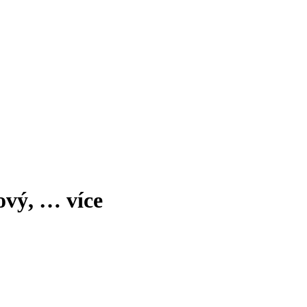
ový
, …
více