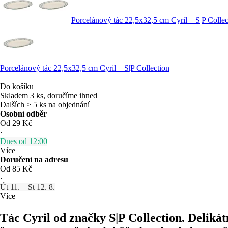
Porcelánový tác 22,5x32,5 cm Cyril – S|P Collec
Porcelánový tác 22,5x32,5 cm Cyril – S|P Collection
Do košíku
Skladem 3 ks, doručíme ihned
Dalších > 5 ks na objednání
Osobní odběr
Od 29 Kč
·
Dnes od 12:00
Více
Doručení na adresu
Od 85 Kč
·
Út 11. – St 12. 8.
Více
Tác Cyril od značky S|P Collection. Deliká