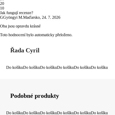
2
0
1
0
Jak fungují recenze?
G
Gyöngyi M.
Maďarsko
,
24. 7. 2026
Oba jsou opravdu krásné
Toto hodnocení bylo automaticky přeloženo.
Řada Cyril
Do košíku
Do košíku
Do košíku
Do košíku
Do košíku
Do košíku
Podobné produkty
Do košíku
Do košíku
Do košíku
Do košíku
Do košíku
Do košíku