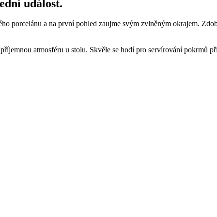
ední událost.
aného porcelánu a na první pohled zaujme svým zvlněným okrajem. Zdob
la příjemnou atmosféru u stolu. Skvěle se hodí pro servírování pokrmů př