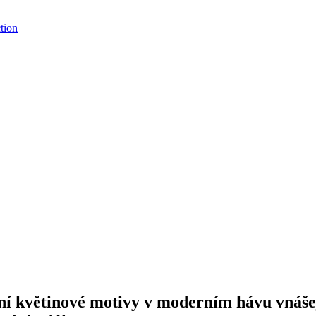
tion
tní květinové motivy v moderním hávu vnášej