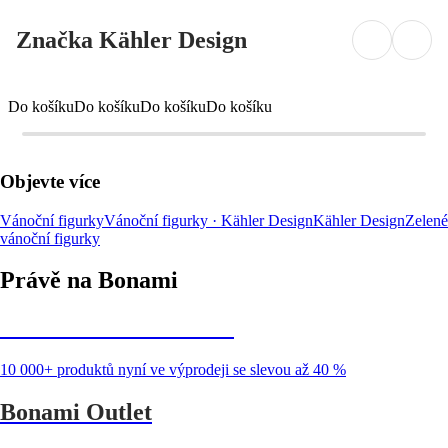
Značka Kähler Design
Do košíku
Do košíku
Do košíku
Do košíku
Objevte více
Vánoční figurky
Vánoční figurky · Kähler Design
Kähler Design
Zelené
vánoční figurky
Právě na Bonami
Summer Sale až -40 %
10 000+ produktů nyní ve výprodeji se slevou až 40 %
Bonami Outlet