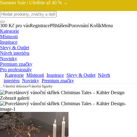
Summer Sale |
Ušetřete až 40 % →
300 Kč pro vás
Registrace
Přihlášení
Porovnání
Košík
Menu
Kategorie
Místnosti
Inspirace
Slevy & Outlet
Návrh interiéru
Novinky
Premium značky
Pro profesionály
Kategorie
Místnosti
Inspirace
Slevy & Outlet
Návrh
interiéru
Novinky
Premium značky
...
Vánoční dekorace
Vánoční figurky
Zobrazit galerii