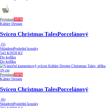
Premium
-17 %
Kähler Design
Svícen Christmas Tales
Porcelánový
(
5
)
Skladem
Poslední kousky
543 Kč
659 Kč
Do košíku
Do košíku
Premium
-18 %
Kähler Design
Svícen Christmas Tales
Porcelánový
(
6
)
Skladem
Poslední kousky