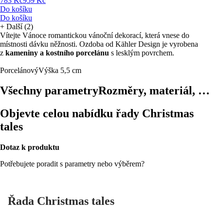
783 Kč
959 Kč
Do košíku
Do košíku
+
Další (2)
Vítejte Vánoce romantickou vánoční dekorací, která vnese do
místnosti dávku něžnosti. Ozdoba od Kähler Design je vyrobena
z
kameniny a kostního porcelánu
s lesklým povrchem.
Porcelánový
Výška 5,5 cm
Všechny parametry
Rozměry, materiál, …
Objevte celou nabídku řady Christmas
tales
Dotaz k produktu
Potřebujete poradit s parametry nebo výběrem?
Řada Christmas tales