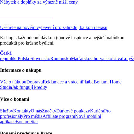
Nábytek a doplňky za výrazně nižší ceny
Zahrada ve slevě
Ušetřete na novém vybavení pro zahradu, balkon i terasu
E-shop s každodenní dávkou (s)nové inspirace a nejširší nabídkou
produktů pro krásné bydlení.
Česká
republika
Polsko
Slovensko
Rumunsko
Maďarsko
Chorvatsko
Litva
Lotyš
Informace o nákupu
Vše o nákupu
Doprava
Reklamace a vrácení
Platba
Bonami Home
Studia
Jak fungují kredity
Více o bonami
Služby
Kontakty
O nás
Značky
Dárkové poukazy
Kariéra
Pro
profesionály
Pro média
Affiliate program
Nová mobilní
aplikace
BonamiStar
Bonami prodejny v Praze