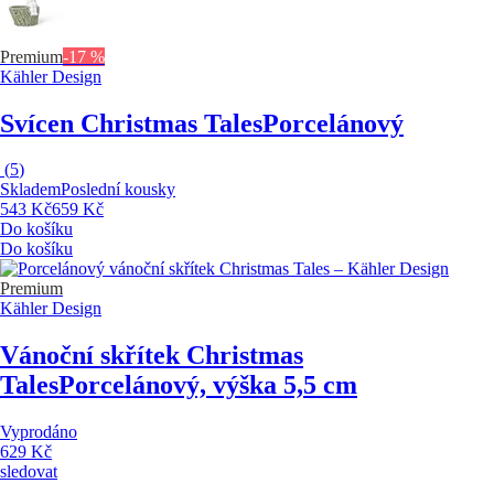
Premium
-17 %
Kähler Design
Svícen Christmas Tales
Porcelánový
(
5
)
Skladem
Poslední kousky
543 Kč
659 Kč
Do košíku
Do košíku
Premium
Kähler Design
Vánoční skřítek Christmas
Tales
Porcelánový, výška 5,5 cm
Vyprodáno
629 Kč
sledovat