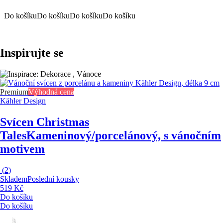
Do košíku
Do košíku
Do košíku
Do košíku
Inspirujte se
Premium
Výhodná cena
Kähler Design
Svícen Christmas
Tales
Kameninový/porcelánový, s vánočním
motivem
(
2
)
Skladem
Poslední kousky
519 Kč
Do košíku
Do košíku