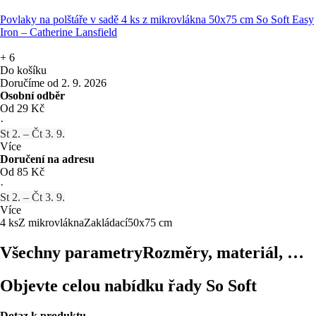
Povlaky na polštáře v sadě 4 ks z mikrovlákna 50x75 cm So Soft Easy
Iron – Catherine Lansfield
+
6
Do košíku
Doručíme od 2. 9. 2026
Osobní odběr
Od 29 Kč
·
St 2. – Čt 3. 9.
Více
Doručení na adresu
Od 85 Kč
·
St 2. – Čt 3. 9.
Více
4 ks
Z mikrovlákna
Zakládací
50x75 cm
Všechny parametry
Rozměry, materiál, …
Objevte celou nabídku řady So Soft
Dotaz k produktu