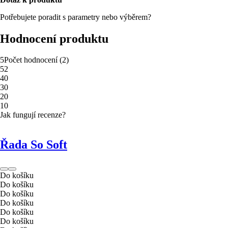
Potřebujete poradit s parametry nebo výběrem?
Hodnocení produktu
5
Počet hodnocení
(
2
)
5
2
4
0
3
0
2
0
1
0
Jak fungují recenze?
Řada So Soft
Do košíku
Do košíku
Do košíku
Do košíku
Do košíku
Do košíku