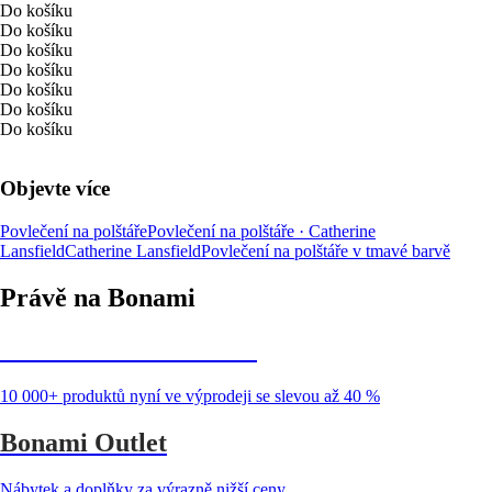
Do košíku
Do košíku
Do košíku
Do košíku
Do košíku
Do košíku
Do košíku
Objevte více
Povlečení na polštáře
Povlečení na polštáře · Catherine
Lansfield
Catherine Lansfield
Povlečení na polštáře v tmavé barvě
Právě na Bonami
Summer Sale až -40 %
10 000+ produktů nyní ve výprodeji se slevou až 40 %
Bonami Outlet
Nábytek a doplňky za výrazně nižší ceny