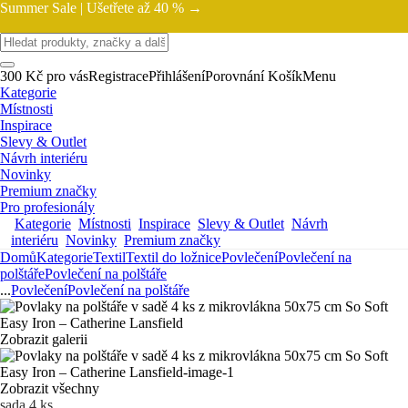
Summer Sale |
Ušetřete až 40 % →
300 Kč pro vás
Registrace
Přihlášení
Porovnání
Košík
Menu
Kategorie
Místnosti
Inspirace
Slevy & Outlet
Návrh interiéru
Novinky
Premium značky
Pro profesionály
Kategorie
Místnosti
Inspirace
Slevy & Outlet
Návrh
interiéru
Novinky
Premium značky
Domů
Kategorie
Textil
Textil do ložnice
Povlečení
Povlečení na
polštáře
Povlečení na polštáře
...
Povlečení
Povlečení na polštáře
Zobrazit galerii
Zobrazit všechny
sada 4 ks