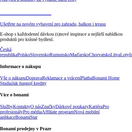
Zahrada ve slevě
Ušetřete na novém vybavení pro zahradu, balkon i terasu
E-shop s každodenní dávkou (s)nové inspirace a nejširší nabídkou
produktů pro krásné bydlení.
Česká
republika
Polsko
Slovensko
Rumunsko
Maďarsko
Chorvatsko
Litva
Lotyš
Informace o nákupu
Vše o nákupu
Doprava
Reklamace a vrácení
Platba
Bonami Home
Studia
Jak fungují kredity
Více o bonami
Služby
Kontakty
O nás
Značky
Dárkové poukazy
Kariéra
Pro
profesionály
Pro média
Affiliate program
Nová mobilní
aplikace
BonamiStar
Bonami prodejny v Praze