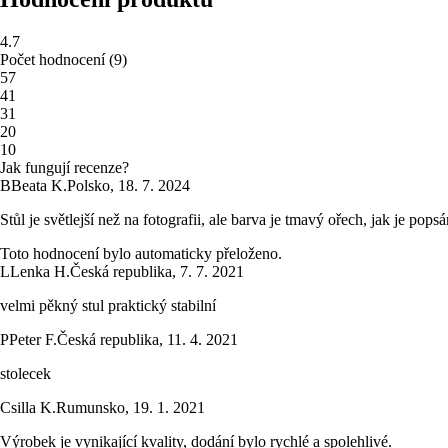
4.7
Počet hodnocení
(
9
)
5
7
4
1
3
1
2
0
1
0
Jak fungují recenze?
B
Beata K.
Polsko
,
18. 7. 2024
Stůl je světlejší než na fotografii, ale barva je tmavý ořech, jak je pop
Toto hodnocení bylo automaticky přeloženo.
L
Lenka H.
Česká republika
,
7. 7. 2021
velmi pěkný stul praktický stabilní
P
Peter F.
Česká republika
,
11. 4. 2021
stolecek
Csilla K.
Rumunsko
,
19. 1. 2021
Výrobek je vynikající kvality, dodání bylo rychlé a spolehlivé.