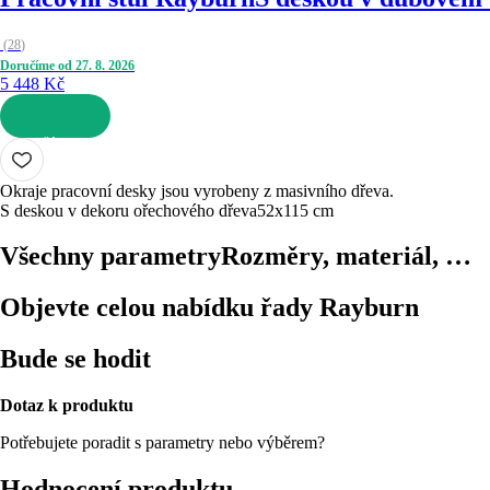
(
28
)
Doručíme od 27. 8. 2026
5 448 Kč
DO KOŠÍKU
Okraje pracovní desky jsou vyrobeny z masivního dřeva.
S deskou v dekoru ořechového dřeva
52x115 cm
Všechny parametry
Rozměry, materiál, …
Objevte celou nabídku řady Rayburn
Bude se hodit
Dotaz k produktu
Potřebujete poradit s parametry nebo výběrem?
Hodnocení produktu