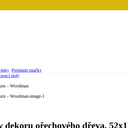
inky
Premium značky
psací stoly
v dekoru ořechového dřeva, 52x