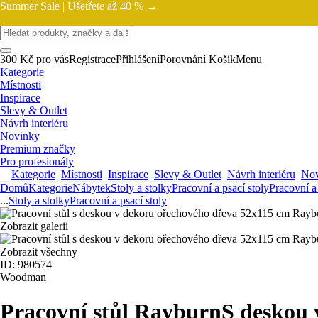
Summer Sale |
Ušetřete až 40 % →
300 Kč pro vás
Registrace
Přihlášení
Porovnání
Košík
Menu
Kategorie
Místnosti
Inspirace
Slevy & Outlet
Návrh interiéru
Novinky
Premium značky
Pro profesionály
Kategorie
Místnosti
Inspirace
Slevy & Outlet
Návrh interiéru
Nov
Domů
Kategorie
Nábytek
Stoly a stolky
Pracovní a psací stoly
Pracovní a 
...
Stoly a stolky
Pracovní a psací stoly
Zobrazit galerii
Zobrazit všechny
ID: 980574
Woodman
Pracovní stůl Rayburn
S deskou 