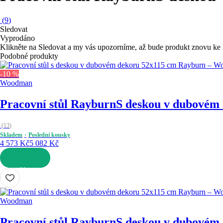
(
9
)
Sledovat
Vyprodáno
Klikněte na Sledovat a my vás upozorníme, až bude produkt znovu ke 
Podobné produkty
-10 %
Woodman
Pracovní stůl Rayburn
S deskou v dubovém 
(
13
)
Skladem
Poslední kousky
4 573 Kč
5 082 Kč
DO KOŠÍKU
Woodman
Pracovní stůl Rayburn
S deskou v dubovém 