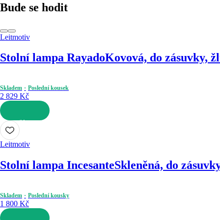
Bude se hodit
Leitmotiv
Stolní lampa Rayado
Kovová, do zásuvky, žl
Skladem
Poslední kousek
2 829 Kč
DO KOŠÍKU
Leitmotiv
Stolní lampa Incesante
Skleněná, do zásuvky
Skladem
Poslední kousky
1 800 Kč