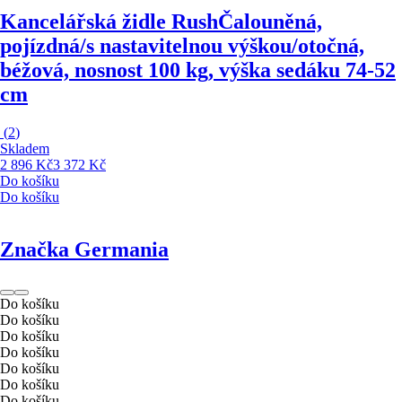
Kancelářská židle Rush
Čalouněná,
pojízdná/s nastavitelnou výškou/otočná,
béžová, nosnost 100 kg, výška sedáku 74-52
cm
(
2
)
Skladem
2 896 Kč
3 372 Kč
Do košíku
Do košíku
Značka Germania
Do košíku
Do košíku
Do košíku
Do košíku
Do košíku
Do košíku
Do košíku