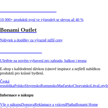
Summer Sale až -40 %
10 000+ produktů nyní ve výprodeji se slevou až 40 %
Bonami Outlet
Nábytek a doplňky za výrazně nižší ceny
Zahrada ve slevě
Ušetřete na novém vybavení pro zahradu, balkon i terasu
E-shop s každodenní dávkou (s)nové inspirace a nejširší nabídkou
produktů pro krásné bydlení.
Česká
republika
Polsko
Slovensko
Rumunsko
Maďarsko
Chorvatsko
Litva
Lotyš
Informace o nákupu
Vše o nákupu
Doprava
Reklamace a vrácení
Platba
Bonami Home