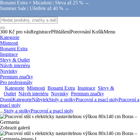
Bonami Extra × Micadoni |
Sleva až 25 % →
Summer Sale |
Ušetřete až 40 % →
300 Kč pro vás
Registrace
Přihlášení
Porovnání
Košík
Menu
Kategorie
Místnosti
Bonami Extra
Inspirace
Slevy & Outlet
Návrh interiéru
Novinky
Premium značky
Pro profesionály
Kategorie
Místnosti
Bonami Extra
Inspirace
Slevy &
Outlet
Návrh interiéru
Novinky
Premium značky
Domů
Kategorie
Nábytek
Stoly a stolky
Pracovní a psací stoly
Pracovní a
psací stoly
...
Stoly a stolky
Pracovní a psací stoly
Zobrazit galerii