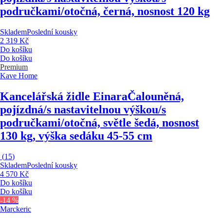
područkami/otočná, černá, nosnost 120 kg
Skladem
Poslední kousky
2 319 Kč
Do košíku
Do košíku
Premium
Kave Home
Kancelářská židle Einara
Čalouněná,
pojízdná/s nastavitelnou výškou/s
područkami/otočná, světle šedá, nosnost
130 kg, výška sedáku 45-55 cm
(
15
)
Skladem
Poslední kousky
4 570 Kč
Do košíku
Do košíku
-14 %
Marckeric