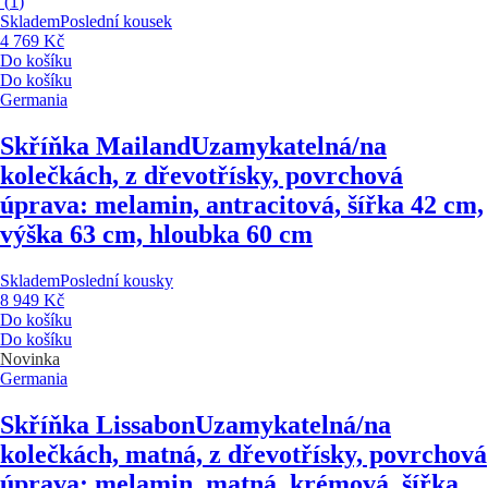
(
1
)
Skladem
Poslední kousek
4 769 Kč
Do košíku
Do košíku
Germania
Skříňka Mailand
Uzamykatelná/na
kolečkách, z dřevotřísky, povrchová
úprava: melamin, antracitová, šířka 42 cm,
výška 63 cm, hloubka 60 cm
Skladem
Poslední kousky
8 949 Kč
Do košíku
Do košíku
Novinka
Germania
Skříňka Lissabon
Uzamykatelná/na
kolečkách, matná, z dřevotřísky, povrchová
úprava: melamin, matná, krémová, šířka