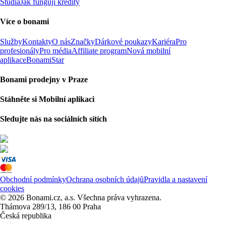
Studia
Jak fungují kredity
Více o bonami
Služby
Kontakty
O nás
Značky
Dárkové poukazy
Kariéra
Pro
profesionály
Pro média
Affiliate program
Nová mobilní
aplikace
BonamiStar
Bonami prodejny v Praze
Stáhněte si Mobilní aplikaci
Sledujte nás na sociálních sítích
Obchodní podmínky
Ochrana osobních údajů
Pravidla a nastavení
cookies
© 2026 Bonami.cz, a.s. Všechna práva vyhrazena.
Thámova 289/13, 186 00 Praha
Česká republika