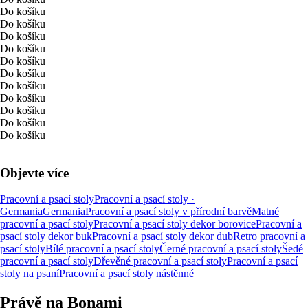
Do košíku
Do košíku
Do košíku
Do košíku
Do košíku
Do košíku
Do košíku
Do košíku
Do košíku
Do košíku
Do košíku
Objevte více
Pracovní a psací stoly
Pracovní a psací stoly ·
Germania
Germania
Pracovní a psací stoly v přírodní barvě
Matné
pracovní a psací stoly
Pracovní a psací stoly dekor borovice
Pracovní a
psací stoly dekor buk
Pracovní a psací stoly dekor dub
Retro pracovní a
psací stoly
Bílé pracovní a psací stoly
Černé pracovní a psací stoly
Šedé
pracovní a psací stoly
Dřevěné pracovní a psací stoly
Pracovní a psací
stoly na psaní
Pracovní a psací stoly nástěnné
Právě na Bonami