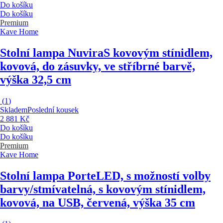
Do košíku
Do košíku
Premium
Kave Home
Stolní lampa Nuvira
S kovovým stínidlem,
kovová, do zásuvky, ve stříbrné barvě,
výška 32,5 cm
(
1
)
Skladem
Poslední kousek
2 881 Kč
Do košíku
Do košíku
Premium
Kave Home
Stolní lampa Porte
LED, s možností volby
barvy/stmívatelná, s kovovým stínidlem,
kovová, na USB, červená, výška 35 cm