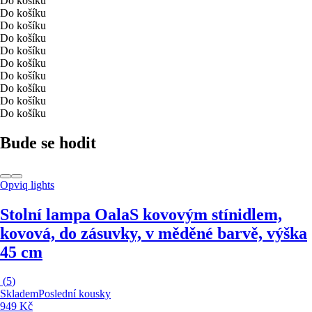
Do košíku
Do košíku
Do košíku
Do košíku
Do košíku
Do košíku
Do košíku
Do košíku
Do košíku
Do košíku
Bude se hodit
Opviq lights
Stolní lampa Oala
S kovovým stínidlem,
kovová, do zásuvky, v měděné barvě, výška
45 cm
(
5
)
Skladem
Poslední kousky
949 Kč