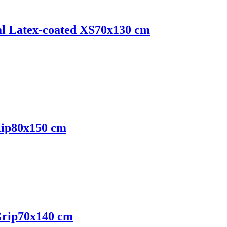
al Latex-coated XS
70x130 cm
lip
80x150 cm
Grip
70x140 cm