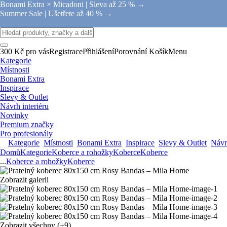
Bonami Extra × Micadoni |
Sleva až 25 % →
Summer Sale |
Ušetřete až 40 % →
300 Kč pro vás
Registrace
Přihlášení
Porovnání
Košík
Menu
Kategorie
Místnosti
Bonami Extra
Inspirace
Slevy & Outlet
Návrh interiéru
Novinky
Premium značky
Pro profesionály
Kategorie
Místnosti
Bonami Extra
Inspirace
Slevy & Outlet
Návrh
Domů
Kategorie
Koberce a rohožky
Koberce
Koberce
...
Koberce a rohožky
Koberce
Zobrazit galerii
Zobrazit všechny
(+9)