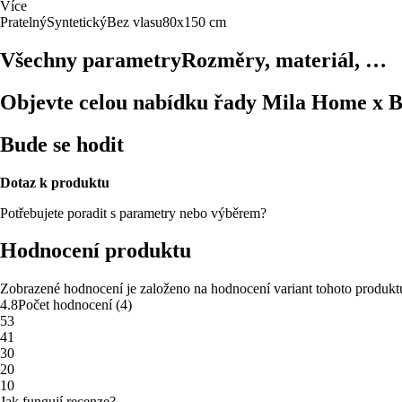
Více
Pratelný
Syntetický
Bez vlasu
80x150 cm
Všechny parametry
Rozměry, materiál, …
Objevte celou nabídku řady Mila Home x 
Bude se hodit
Dotaz k produktu
Potřebujete poradit s parametry nebo výběrem?
Hodnocení produktu
Zobrazené hodnocení je založeno na hodnocení variant tohoto produkt
4.8
Počet hodnocení
(
4
)
5
3
4
1
3
0
2
0
1
0
Jak fungují recenze?