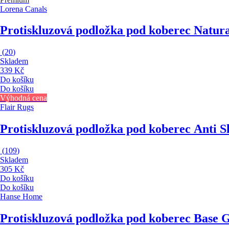
Lorena Canals
Protiskluzová podložka pod koberec Natur
(
20
)
Skladem
339 Kč
Do košíku
Do košíku
Výhodná cena
Flair Rugs
Protiskluzová podložka pod koberec Anti S
(
109
)
Skladem
305 Kč
Do košíku
Do košíku
Hanse Home
Protiskluzová podložka pod koberec Base 