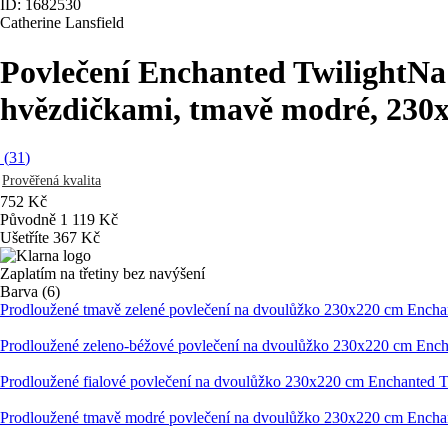
ID: 1682530
Catherine Lansfield
Povlečení Enchanted Twilight
Na
hvězdičkami, tmavě modré, 230
(
31
)
Prověřená kvalita
752 Kč
Původně
1 119 Kč
Ušetříte 367 Kč
Zaplatím na třetiny bez navýšení
Barva (6)
Prodloužené tmavě zelené povlečení na dvoulůžko 230x220 cm Enchant
Prodloužené zeleno-béžové povlečení na dvoulůžko 230x220 cm Encha
Prodloužené fialové povlečení na dvoulůžko 230x220 cm Enchanted Tw
Prodloužené tmavě modré povlečení na dvoulůžko 230x220 cm Enchant