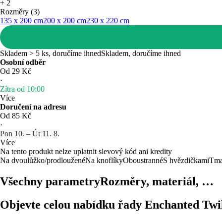
+
2
Rozměry (3)
135 x 200 cm
200 x 200 cm
230 x 220 cm
Skladem > 5 ks, doručíme ihned
Skladem, doručíme ihned
Osobní odběr
Od 29 Kč
·
Zítra od 10:00
Více
Doručení na adresu
Od 85 Kč
·
Pon 10. – Út 11. 8.
Více
Na tento produkt nelze uplatnit slevový kód ani kredity
Na dvoulůžko/prodloužené
Na knoflíky
Oboustranné
S hvězdičkami
Tma
Všechny parametry
Rozměry, materiál, …
Objevte celou nabídku řady Enchanted Twi