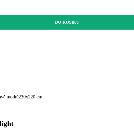
DO KOŠÍKU
vě modré
230x220 cm
light