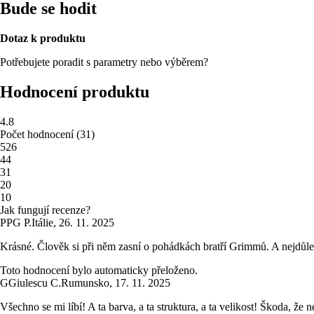
Bude se hodit
Dotaz k produktu
Potřebujete poradit s parametry nebo výběrem?
Hodnocení produktu
4.8
Počet hodnocení
(
31
)
5
26
4
4
3
1
2
0
1
0
Jak fungují recenze?
P
PG P.
Itálie
,
26. 11. 2025
Krásné. Člověk si při něm zasní o pohádkách bratří Grimmů. A nejdůleži
Toto hodnocení bylo automaticky přeloženo.
G
Giulescu C.
Rumunsko
,
17. 11. 2025
Všechno se mi líbí! A ta barva, a ta struktura, a ta velikost! Škoda, že