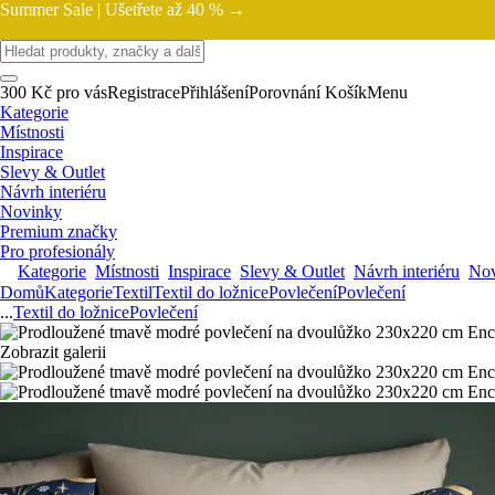
Summer Sale |
Ušetřete až 40 % →
300 Kč pro vás
Registrace
Přihlášení
Porovnání
Košík
Menu
Kategorie
Místnosti
Inspirace
Slevy & Outlet
Návrh interiéru
Novinky
Premium značky
Pro profesionály
Kategorie
Místnosti
Inspirace
Slevy & Outlet
Návrh interiéru
Nov
Domů
Kategorie
Textil
Textil do ložnice
Povlečení
Povlečení
...
Textil do ložnice
Povlečení
Zobrazit galerii