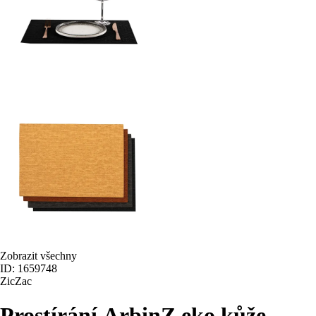
Zobrazit všechny
ID: 1659748
ZicZac
Prostírání Arbin
Z eko kůže,