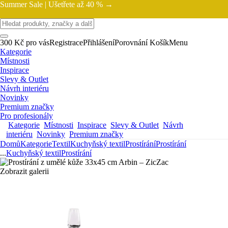
Summer Sale |
Ušetřete až 40 % →
300 Kč pro vás
Registrace
Přihlášení
Porovnání
Košík
Menu
Kategorie
Místnosti
Inspirace
Slevy & Outlet
Návrh interiéru
Novinky
Premium značky
Pro profesionály
Kategorie
Místnosti
Inspirace
Slevy & Outlet
Návrh
interiéru
Novinky
Premium značky
Domů
Kategorie
Textil
Kuchyňský textil
Prostírání
Prostírání
...
Kuchyňský textil
Prostírání
Zobrazit galerii