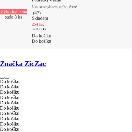
Podtácky v sadě
8 ks, se stojánkem, z plsti, černé
Výhodná cena
(
47
)
sada 8 ks
Skladem
254 Kč
32 Kč / ks
Do košíku
Do košíku
Značka ZicZac
Do košíku
Do košíku
Do košíku
Do košíku
Do košíku
Do košíku
Do košíku
Do košíku
Do košíku
Do košíku