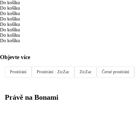
Do košíku
Do košíku
Do košíku
Do košíku
Do košíku
Do košíku
Do košíku
Do košíku
Objevte více
Prostírání
Prostírání · ZicZac
ZicZac
Černé prostírání
Právě na Bonami
Summer Sale