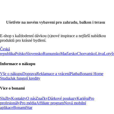
Ušetřete na novém vybavení pro zahradu, balkon i terasu
E-shop s každodenní dávkou (s)nové inspirace a nejširší nabídkou
produktů pro krásné bydlení.
Česká
republika
Polsko
Slovensko
Rumunsko
Maďarsko
Chorvatsko
Litva
Lotyš
Informace o nákupu
Vše o nákupu
Doprava
Reklamace a vrácení
Platba
Bonami Home
Studia
Jak fungují kredity
Více o bonami
Služby
Kontakty
O nás
Značky
Dárkové poukazy
Kariéra
Pro
profesionály
Pro média
Affiliate program
Nová mobilní
aplikace
BonamiStar