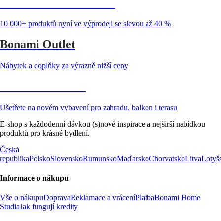
Summer Sale až -40 %
10 000+ produktů nyní ve výprodeji se slevou až 40 %
Bonami Outlet
Nábytek a doplňky za výrazně nižší ceny
Zahrada ve slevě
Ušetřete na novém vybavení pro zahradu, balkon i terasu
E-shop s každodenní dávkou (s)nové inspirace a nejširší nabídkou
produktů pro krásné bydlení.
Česká
republika
Polsko
Slovensko
Rumunsko
Maďarsko
Chorvatsko
Litva
Lotyš
Informace o nákupu
Vše o nákupu
Doprava
Reklamace a vrácení
Platba
Bonami Home
Studia
Jak fungují kredity