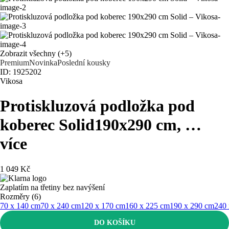
Zobrazit všechny
(+5)
Premium
Novinka
Poslední kousky
ID: 1925202
Vikosa
Protiskluzová podložka pod
koberec Solid
190x290 cm
, …
více
1 049 Kč
Zaplatím na třetiny bez navýšení
Rozměry (6)
70 x 140 cm
70 x 240 cm
120 x 170 cm
160 x 225 cm
190 x 290 cm
240 
DO KOŠÍKU