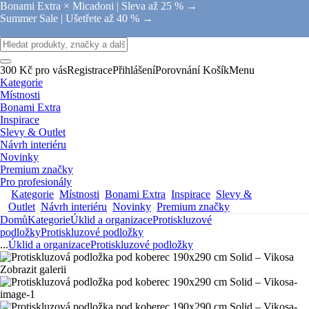
Bonami Extra × Micadoni |
Sleva až 25 % →
Summer Sale |
Ušetřete až 40 % →
300 Kč pro vás
Registrace
Přihlášení
Porovnání
Košík
Menu
Kategorie
Místnosti
Bonami Extra
Inspirace
Slevy & Outlet
Návrh interiéru
Novinky
Premium značky
Pro profesionály
Kategorie
Místnosti
Bonami Extra
Inspirace
Slevy &
Outlet
Návrh interiéru
Novinky
Premium značky
Domů
Kategorie
Úklid a organizace
Protiskluzové
podložky
Protiskluzové podložky
...
Úklid a organizace
Protiskluzové podložky
Zobrazit galerii