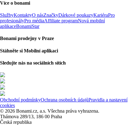
Více o bonami
Služby
Kontakty
O nás
Značky
Dárkové poukazy
Kariéra
Pro
profesionály
Pro média
Affiliate program
Nová mobilní
aplikace
BonamiStar
Bonami prodejny v Praze
Stáhněte si Mobilní aplikaci
Sledujte nás na sociálních sítích
Obchodní podmínky
Ochrana osobních údajů
Pravidla a nastavení
cookies
© 2026 Bonami.cz, a.s. Všechna práva vyhrazena.
Thámova 289/13, 186 00 Praha
Česká republika