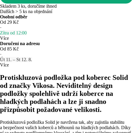
Skladem 3 ks, doručíme ihned
Dalších > 5 ks na objednání
Osobní odběr
Od 29 Kč
·
Zítra od 12:00
Více
Doručení na adresu
Od 85 Kč
·
Út 11. – St 12. 8.
Více
Protiskluzová podložka pod koberec Solid
od značky Vikosa. Neviditelný design
podložky spolehlivě udrží koberce na
hladkých podlahách a lze ji snadno
přizpůsobit požadované velikosti.
Protiskluzová podložka Solid je navržena tak, aby zajistila stabilitu
a bezpečnost vašich koberců a běhounů na hladkých podlahách. Díky
ní se vyhnete nepříjemnému klouzání, a tím i potenciálnímu zakopnutí.