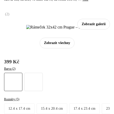
(
2
)
Zobrazit galerii
Zobrazit všechny
399 Kč
Barva (2)
Rozměry (5)
12.4 x 17.4 cm
15.4 x 20.4 cm
17.4 x 23.4 cm
23.4