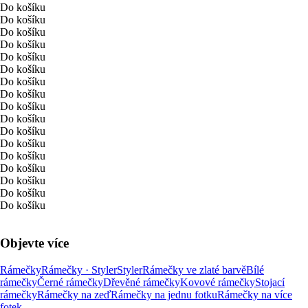
Do košíku
Do košíku
Do košíku
Do košíku
Do košíku
Do košíku
Do košíku
Do košíku
Do košíku
Do košíku
Do košíku
Do košíku
Do košíku
Do košíku
Do košíku
Do košíku
Do košíku
Objevte více
Rámečky
Rámečky · Styler
Styler
Rámečky ve zlaté barvě
Bílé
rámečky
Černé rámečky
Dřevěné rámečky
Kovové rámečky
Stojací
rámečky
Rámečky na zeď
Rámečky na jednu fotku
Rámečky na více
fotek