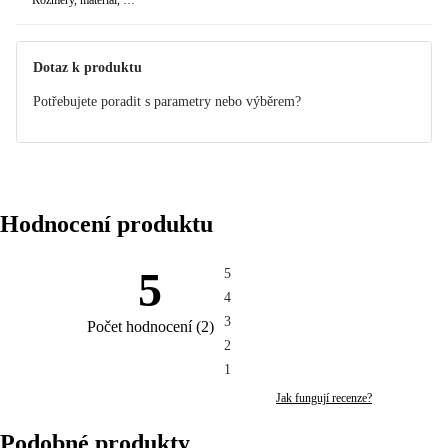
Rozměry, materiál, …
Dotaz k produktu
Potřebujete poradit s parametry nebo výběrem?
Hodnocení produktu
5
5
4
3
Počet hodnocení
(
2
)
2
1
Jak fungují recenze?
Podobné produkty