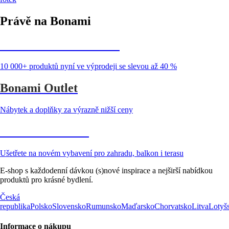
Právě na Bonami
Summer Sale až -40 %
10 000+ produktů nyní ve výprodeji se slevou až 40 %
Bonami Outlet
Nábytek a doplňky za výrazně nižší ceny
Zahrada ve slevě
Ušetřete na novém vybavení pro zahradu, balkon i terasu
E-shop s každodenní dávkou (s)nové inspirace a nejširší nabídkou
produktů pro krásné bydlení.
Česká
republika
Polsko
Slovensko
Rumunsko
Maďarsko
Chorvatsko
Litva
Lotyš
Informace o nákupu