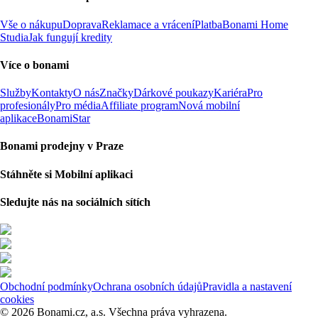
Vše o nákupu
Doprava
Reklamace a vrácení
Platba
Bonami Home
Studia
Jak fungují kredity
Více o bonami
Služby
Kontakty
O nás
Značky
Dárkové poukazy
Kariéra
Pro
profesionály
Pro média
Affiliate program
Nová mobilní
aplikace
BonamiStar
Bonami prodejny v Praze
Stáhněte si Mobilní aplikaci
Sledujte nás na sociálních sítích
Obchodní podmínky
Ochrana osobních údajů
Pravidla a nastavení
cookies
© 2026 Bonami.cz, a.s. Všechna práva vyhrazena.