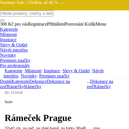
Summer Sale |
Ušetřete až 40 % →
300 Kč pro vás
Registrace
Přihlášení
Porovnání
Košík
Menu
Kategorie
Místnosti
Inspirace
Slevy & Outlet
Návrh interiéru
Novinky
Premium značky
Pro profesionály
Kategorie
Místnosti
Inspirace
Slevy & Outlet
Návrh
interiéru
Novinky
Premium značky
Domů
Kategorie
Dekorace
Dekorace na
...
Dekorace na
zeď
Rámečky
Rámečky
zeď
Rámečky
ID: 1531918
Styler
Rámeček Prague
32x42 cm, na zeď, ve zlaté barvě, na fotku 30x40
, …
více