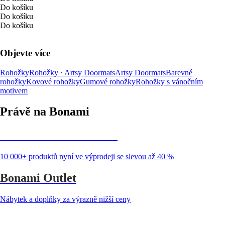
Do košíku
Do košíku
Do košíku
Objevte více
Rohožky
Rohožky · Artsy Doormats
Artsy Doormats
Barevné
rohožky
Kovové rohožky
Gumové rohožky
Rohožky s vánočním
motivem
Právě na Bonami
Summer Sale až -40 %
10 000+ produktů nyní ve výprodeji se slevou až 40 %
Bonami Outlet
Nábytek a doplňky za výrazně nižší ceny
Zahrada ve slevě