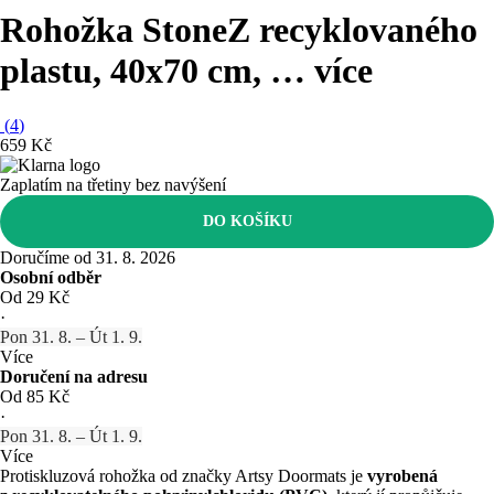
Rohožka Stone
Z recyklovaného
plastu, 40x70 cm
, …
více
(
4
)
659 Kč
Zaplatím na třetiny bez navýšení
DO KOŠÍKU
Doručíme od 31. 8. 2026
Osobní odběr
Od 29 Kč
·
Pon 31. 8. – Út 1. 9.
Více
Doručení na adresu
Od 85 Kč
·
Pon 31. 8. – Út 1. 9.
Více
Protiskluzová rohožka od značky Artsy Doormats je
vyrobená