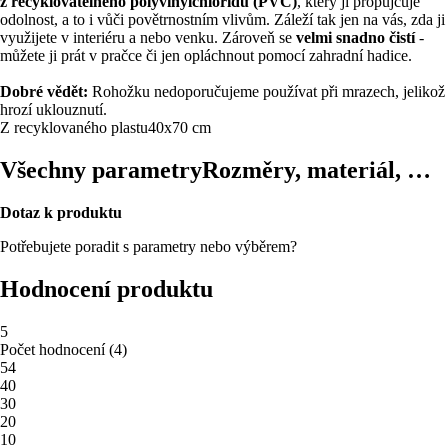
z recyklovatelného polyvinylchloridu (PVC)
, který jí propůjčuje
odolnost, a to i vůči povětrnostním vlivům. Záleží tak jen na vás, zda ji
využijete v interiéru a nebo venku. Zároveň se
velmi snadno čistí
-
můžete ji prát v pračce či jen opláchnout pomocí zahradní hadice.
Dobré vědět:
Rohožku nedoporučujeme používat při mrazech, jelikož
hrozí uklouznutí.
Z recyklovaného plastu
40x70 cm
Všechny parametry
Rozměry, materiál, …
Dotaz k produktu
Potřebujete poradit s parametry nebo výběrem?
Hodnocení produktu
5
Počet hodnocení
(
4
)
5
4
4
0
3
0
2
0
1
0