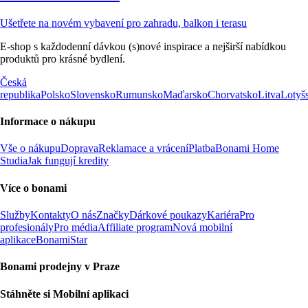
Ušetřete na novém vybavení pro zahradu, balkon i terasu
E-shop s každodenní dávkou (s)nové inspirace a nejširší nabídkou
produktů pro krásné bydlení.
Česká
republika
Polsko
Slovensko
Rumunsko
Maďarsko
Chorvatsko
Litva
Lotyš
Informace o nákupu
Vše o nákupu
Doprava
Reklamace a vrácení
Platba
Bonami Home
Studia
Jak fungují kredity
Více o bonami
Služby
Kontakty
O nás
Značky
Dárkové poukazy
Kariéra
Pro
profesionály
Pro média
Affiliate program
Nová mobilní
aplikace
BonamiStar
Bonami prodejny v Praze
Stáhněte si Mobilní aplikaci