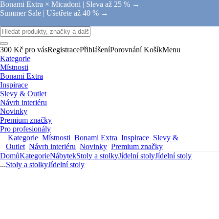
Bonami Extra × Micadoni |
Sleva až 25 % →
Summer Sale |
Ušetřete až 40 % →
300 Kč pro vás
Registrace
Přihlášení
Porovnání
Košík
Menu
Kategorie
Místnosti
Bonami Extra
Inspirace
Slevy & Outlet
Návrh interiéru
Novinky
Premium značky
Pro profesionály
Kategorie
Místnosti
Bonami Extra
Inspirace
Slevy &
Outlet
Návrh interiéru
Novinky
Premium značky
Domů
Kategorie
Nábytek
Stoly a stolky
Jídelní stoly
Jídelní stoly
...
Stoly a stolky
Jídelní stoly