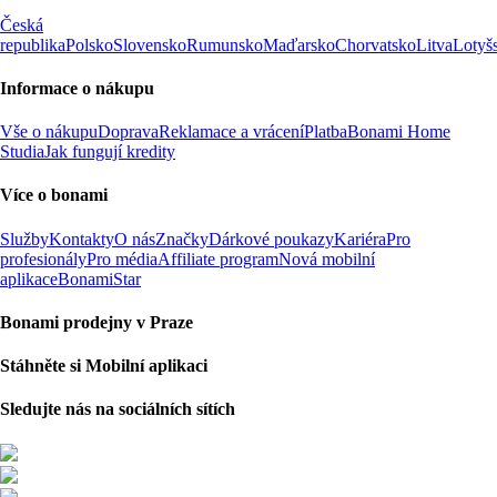
Česká
republika
Polsko
Slovensko
Rumunsko
Maďarsko
Chorvatsko
Litva
Lotyš
Informace o nákupu
Vše o nákupu
Doprava
Reklamace a vrácení
Platba
Bonami Home
Studia
Jak fungují kredity
Více o bonami
Služby
Kontakty
O nás
Značky
Dárkové poukazy
Kariéra
Pro
profesionály
Pro média
Affiliate program
Nová mobilní
aplikace
BonamiStar
Bonami prodejny v Praze
Stáhněte si Mobilní aplikaci
Sledujte nás na sociálních sítích