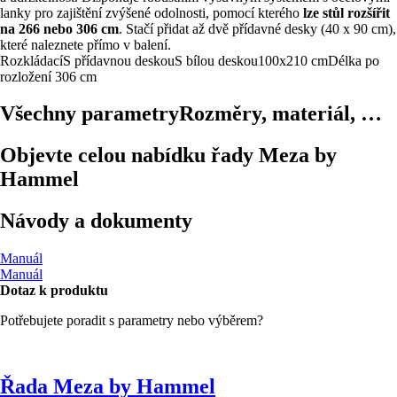
lanky pro zajištění zvýšené odolnosti, pomocí kterého
lze stůl rozšířit
na 266 nebo 306 cm
. Stačí přidat až dvě přídavné desky (40 x 90 cm),
které naleznete přímo v balení.
Rozkládací
S přídavnou deskou
S bílou deskou
100x210 cm
Délka po
rozložení 306 cm
Všechny parametry
Rozměry, materiál, …
Objevte celou nabídku řady Meza by
Hammel
Návody a dokumenty
Manuál
Manuál
Dotaz k produktu
Potřebujete poradit s parametry nebo výběrem?
Řada Meza by Hammel