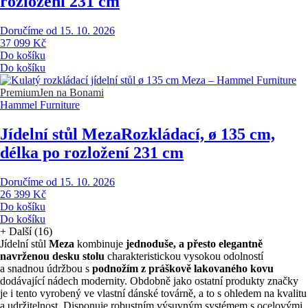
rozložení 231 cm
Doručíme od 15. 10. 2026
37 099 Kč
Do košíku
Do košíku
Premium
Jen na Bonami
Hammel Furniture
Jídelní stůl Meza
Rozkládací, ø 135 cm,
délka po rozložení 231 cm
Doručíme od 15. 10. 2026
26 399 Kč
Do košíku
Do košíku
+
Další (16)
Jídelní stůl
Meza
kombinuje
jednoduše, a přesto elegantně
navrženou desku stolu
charakteristickou vysokou odolností
a snadnou údržbou s
podnožím z práškově lakovaného kovu
dodávající nádech modernity. Obdobně jako ostatní produkty značky
je i tento vyrobený ve vlastní dánské továrně, a to s ohledem na kvalitu
a udržitelnost. Disponuje robustním výsuvným systémem s ocelovými