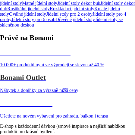
jídelní stoly
Matné jídelní stoly
Jídelní stoly dekor buk
Jídelní stoly dekor
dub
Rustikální jídelní stoly
Rozkládací jídelní stoly
Kulaté jídelní
stoly
Oválné jídelní stoly
Jídelní stoly pro 2 osoby
Jídelní stoly pro 4
osoby
Jídelní stoly pro 6 osob
Dřevěné jídelní stoly
Jídelní stoly se
skleněnou deskou
Právě na Bonami
Summer Sale až -40 %
10 000+ produktů nyní ve výprodeji se slevou až 40 %
Bonami Outlet
Nábytek a doplňky za výrazně nižší ceny
Zahrada ve slevě
Ušetřete na novém vybavení pro zahradu, balkon i terasu
E-shop s každodenní dávkou (s)nové inspirace a nejširší nabídkou
produktů pro krásné bydlení.