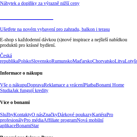
Nábytek a doplňky za výrazně nižší ceny
Zahrada ve slevě
Ušetřete na novém vybavení pro zahradu, balkon i terasu
E-shop s každodenní dávkou (s)nové inspirace a nejširší nabídkou
produktů pro krásné bydlení.
Česká
republika
Polsko
Slovensko
Rumunsko
Maďarsko
Chorvatsko
Litva
Lotyš
Informace o nákupu
Vše o nákupu
Doprava
Reklamace a vrácení
Platba
Bonami Home
Studia
Jak fungují kredity
Více o bonami
Služby
Kontakty
O nás
Značky
Dárkové poukazy
Kariéra
Pro
profesionály
Pro média
Affiliate program
Nová mobilní
aplikace
BonamiStar