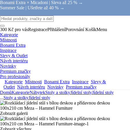
Bonami Extra × Micadoni |
Sleva až 25 % →
Summer Sale |
Ušetřete až 40 % →
300 Kč pro vás
Registrace
Přihlášení
Porovnání
Košík
Menu
Kategorie
Místnosti
Bonami Extra
Inspirace
Slevy & Outlet
Návrh interiéru
Novinky
Premium značky
Pro profesionály
Kategorie
Místnosti
Bonami Extra
Inspirace
Slevy &
Outlet
Návrh interiéru
Novinky
Premium značky
Domů
Kategorie
Nábytek
Stoly a stolky
Jídelní stoly
Jídelní stoly
...
Stoly a stolky
Jídelní stoly
Zobrazit galerii
Zobrazit všechny