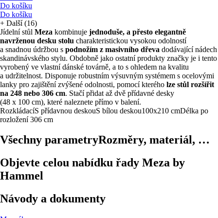
Do košíku
Do košíku
+
Další (16)
Jídelní stůl
Meza
kombinuje
jednoduše, a přesto elegantně
navrženou desku stolu
charakteristickou vysokou odolností
a snadnou údržbou s
podnožím z masivního dřeva
dodávající nádech
skandinávského stylu. Obdobně jako ostatní produkty značky je i tento
vyrobený ve vlastní dánské továrně, a to s ohledem na kvalitu
a udržitelnost. Disponuje robustním výsuvným systémem s ocelovými
lanky pro zajištění zvýšené odolnosti, pomocí kterého
lze stůl rozšířit
na 248 nebo 306 cm
. Stačí přidat až dvě přídavné desky
(48 x 100 cm), které naleznete přímo v balení.
Rozkládací
S přídavnou deskou
S bílou deskou
100x210 cm
Délka po
rozložení 306 cm
Všechny parametry
Rozměry, materiál, …
Objevte celou nabídku řady Meza by
Hammel
Návody a dokumenty