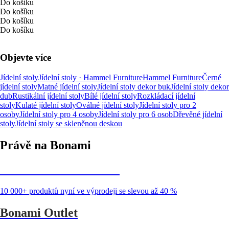
Do košíku
Do košíku
Do košíku
Do košíku
Objevte více
Jídelní stoly
Jídelní stoly · Hammel Furniture
Hammel Furniture
Černé
jídelní stoly
Matné jídelní stoly
Jídelní stoly dekor buk
Jídelní stoly dekor
dub
Rustikální jídelní stoly
Bílé jídelní stoly
Rozkládací jídelní
stoly
Kulaté jídelní stoly
Oválné jídelní stoly
Jídelní stoly pro 2
osoby
Jídelní stoly pro 4 osoby
Jídelní stoly pro 6 osob
Dřevěné jídelní
stoly
Jídelní stoly se skleněnou deskou
Právě na Bonami
Summer Sale až -40 %
10 000+ produktů nyní ve výprodeji se slevou až 40 %
Bonami Outlet