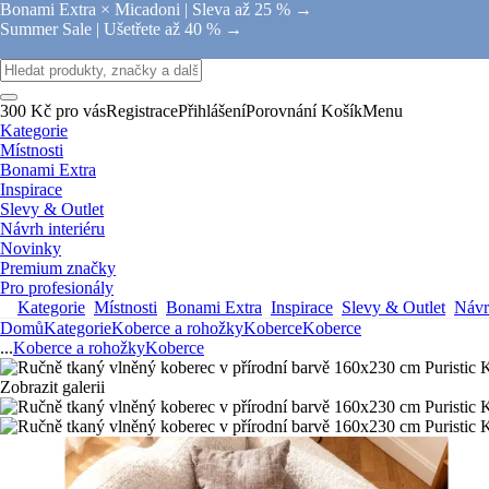
Bonami Extra × Micadoni |
Sleva až 25 % →
Summer Sale |
Ušetřete až 40 % →
300 Kč pro vás
Registrace
Přihlášení
Porovnání
Košík
Menu
Kategorie
Místnosti
Bonami Extra
Inspirace
Slevy & Outlet
Návrh interiéru
Novinky
Premium značky
Pro profesionály
Kategorie
Místnosti
Bonami Extra
Inspirace
Slevy & Outlet
Návrh
Domů
Kategorie
Koberce a rohožky
Koberce
Koberce
...
Koberce a rohožky
Koberce
Zobrazit galerii