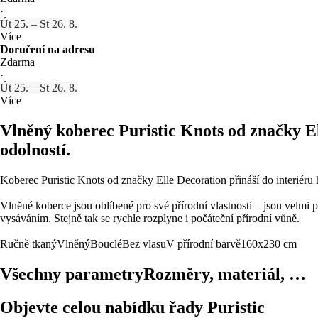
·
Út 25. – St 26. 8.
Více
Doručení na adresu
Zdarma
·
Út 25. – St 26. 8.
Více
Vlněný koberec Puristic Knots od značky Ell
odolností.
Koberec Puristic Knots od značky Elle Decoration přináší do interiéru
Vlněné koberce jsou oblíbené pro své přírodní vlastnosti – jsou velmi 
vysáváním. Stejně tak se rychle rozplyne i počáteční přírodní vůně.
Ručně tkaný
Vlněný
Bouclé
Bez vlasu
V přírodní barvě
160x230 cm
Všechny parametry
Rozměry, materiál, …
Objevte celou nabídku řady Puristic