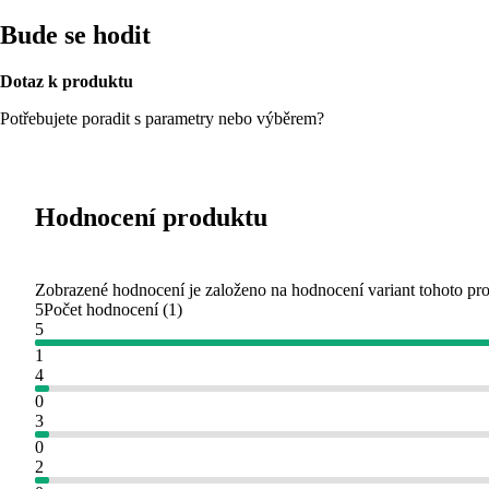
Bude se hodit
Dotaz k produktu
Potřebujete poradit s parametry nebo výběrem?
Hodnocení produktu
Zobrazené hodnocení je založeno na hodnocení variant tohoto pr
5
Počet hodnocení
(
1
)
5
1
4
0
3
0
2