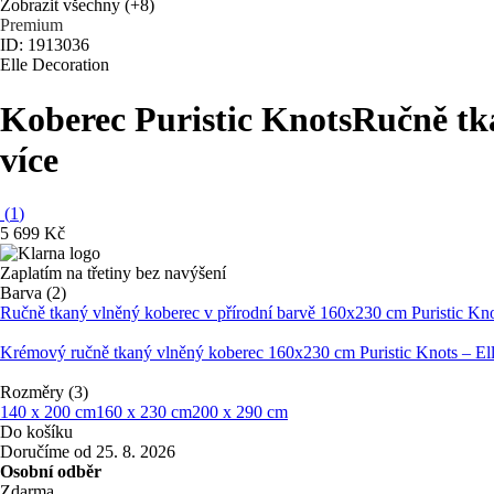
Zobrazit všechny
(+8)
Premium
ID: 1913036
Elle Decoration
Koberec Puristic Knots
Ručně tka
více
(
1
)
5 699 Kč
Zaplatím na třetiny bez navýšení
Barva (2)
Ručně tkaný vlněný koberec v přírodní barvě 160x230 cm Puristic Kno
Krémový ručně tkaný vlněný koberec 160x230 cm Puristic Knots – El
Rozměry (3)
140 x 200 cm
160 x 230 cm
200 x 290 cm
Do košíku
Doručíme od 25. 8. 2026
Osobní odběr
Zdarma