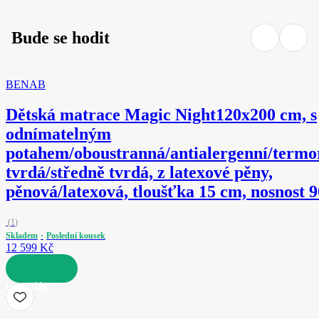
Bude se hodit
BENAB
Dětská matrace Magic Night
120x200 cm, s
odnímatelným
potahem/oboustranná/antialergenní/termo
tvrdá/středně tvrdá, z latexové pěny,
pěnová/latexová, tloušťka 15 cm, nosnost 9
(
1
)
Skladem
Poslední kousek
12 599 Kč
DO KOŠÍKU