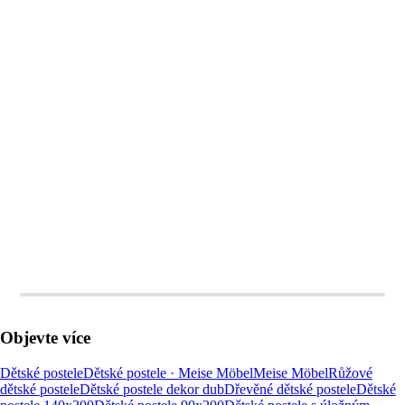
DO KOŠÍKU
DO KOŠÍKU
Objevte více
Dětské postele
Dětské postele · Meise Möbel
Meise Möbel
Růžové
dětské postele
Dětské postele dekor dub
Dřevěné dětské postele
Dětské