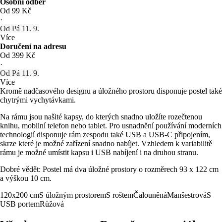
Osobní odběr
Od 99 Kč
·
Od Pá 11. 9.
Více
Doručení na adresu
Od 399 Kč
·
Od Pá 11. 9.
Více
Kromě nadčasového designu a úložného prostoru disponuje postel také
chytrými vychytávkami.
Na rámu jsou našité kapsy, do kterých snadno uložíte rozečtenou
knihu, mobilní telefon nebo tablet. Pro usnadnění používání moderních
technologií disponuje rám zespodu také USB a USB-C připojením,
skrze které je možné zařízení snadno nabíjet. Vzhledem k variabilitě
rámu je možné umístit kapsu i USB nabíjení i na druhou stranu.
Dobré vědět: Postel má dva úložné prostory o rozměrech 93 x 122 cm
a výškou 10 cm.
120x200 cm
S úložným prostorem
S roštem
Čalouněná
Manšestrová
S
USB portem
Růžová