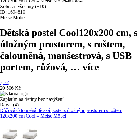
Zobrazit všechny
(+10)
ID: 1694810
Meise Möbel
Dětská postel Cool
120x200 cm, s
úložným prostorem, s roštem,
čalouněná, manšestrová, s USB
portem, růžová
, …
více
(
16
)
20 506 Kč
Zaplatím na třetiny bez navýšení
Barva (4)
Růžová čalouněná dětská postel s úložným prostorem s roštem
120x200 cm Cool – Meise Möbel