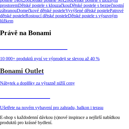
postele 140x200
Dětské postele 90x200
Dětské postele s úložným
prostorem
Dětské postele s klouzačkou
Dětské postele s bezpečnostní
zábranou
Domečkové dětské postele
Vyvýšené dětské postele
Patrové
dětské postele
Rostoucí dětské postele
Dětské postele s výsuvným
lůžkem
Právě na Bonami
Summer Sale až -40 %
10 000+ produktů nyní ve výprodeji se slevou až 40 %
Bonami Outlet
Nábytek a doplňky za výrazně nižší ceny
Zahrada ve slevě
Ušetřete na novém vybavení pro zahradu, balkon i terasu
E-shop s každodenní dávkou (s)nové inspirace a nejširší nabídkou
produktů pro krásné bydlení.