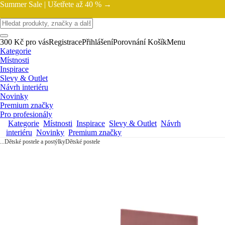
Summer Sale |
Ušetřete až 40 % →
300 Kč pro vás
Registrace
Přihlášení
Porovnání
Košík
Menu
Kategorie
Místnosti
Inspirace
Slevy & Outlet
Návrh interiéru
Novinky
Premium značky
Pro profesionály
Kategorie
Místnosti
Inspirace
Slevy & Outlet
Návrh
interiéru
Novinky
Premium značky
...
Dětské postele a postýlky
Dětské postele