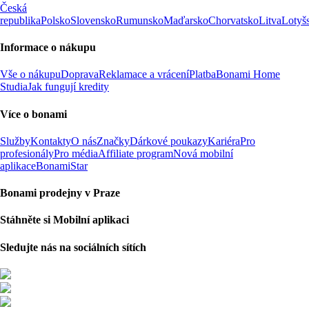
Česká
republika
Polsko
Slovensko
Rumunsko
Maďarsko
Chorvatsko
Litva
Lotyš
Informace o nákupu
Vše o nákupu
Doprava
Reklamace a vrácení
Platba
Bonami Home
Studia
Jak fungují kredity
Více o bonami
Služby
Kontakty
O nás
Značky
Dárkové poukazy
Kariéra
Pro
profesionály
Pro média
Affiliate program
Nová mobilní
aplikace
BonamiStar
Bonami prodejny v Praze
Stáhněte si Mobilní aplikaci
Sledujte nás na sociálních sítích