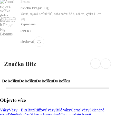
Blomus
Svíčka Fraga: Fig
Vonná, sojová, s vůní fíků, doba hoření 55 h, ø 9 cm, výška 11 cm
Premium
(
8
)
Vyprodáno
699 Kč
sledovat
Značka Bitz
Do košíku
Do košíku
Do košíku
Do košíku
Objevte více
Vázy
Vázy · Bitz
Bitz
Růžové vázy
Bílé vázy
Černé vázy
Skleněné
vázy
Dřevěné vázy
Vázy z kameniny
Vázy ve zlaté barvě