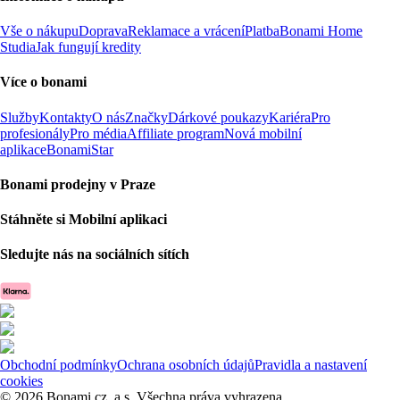
Vše o nákupu
Doprava
Reklamace a vrácení
Platba
Bonami Home
Studia
Jak fungují kredity
Více o bonami
Služby
Kontakty
O nás
Značky
Dárkové poukazy
Kariéra
Pro
profesionály
Pro média
Affiliate program
Nová mobilní
aplikace
BonamiStar
Bonami prodejny v Praze
Stáhněte si Mobilní aplikaci
Sledujte nás na sociálních sítích
Obchodní podmínky
Ochrana osobních údajů
Pravidla a nastavení
cookies
© 2026 Bonami.cz, a.s. Všechna práva vyhrazena.