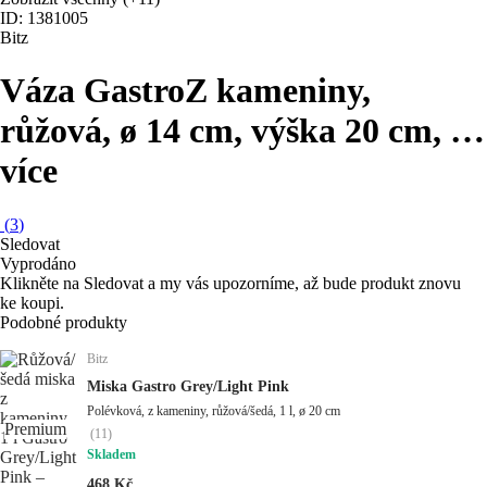
ID: 1381005
Bitz
Váza Gastro
Z kameniny,
růžová, ø 14 cm, výška 20 cm
, …
více
(
3
)
Sledovat
Vyprodáno
Klikněte na Sledovat a my vás upozorníme, až bude produkt znovu
ke koupi.
Podobné produkty
Bitz
Miska Gastro Grey/Light Pink
Polévková, z kameniny, růžová/šedá, 1 l, ø 20 cm
Premium
(
11
)
Skladem
468 Kč