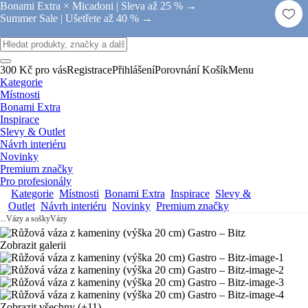
Bonami Extra × Micadoni |
Sleva až 25 % →
Summer Sale |
Ušetřete až 40 % →
300 Kč pro vás
Registrace
Přihlášení
Porovnání
Košík
Menu
Kategorie
Místnosti
Bonami Extra
Inspirace
Slevy & Outlet
Návrh interiéru
Novinky
Premium značky
Pro profesionály
Kategorie
Místnosti
Bonami Extra
Inspirace
Slevy &
Outlet
Návrh interiéru
Novinky
Premium značky
...
Vázy a sošky
Vázy
Zobrazit galerii
Zobrazit všechny
(+11)