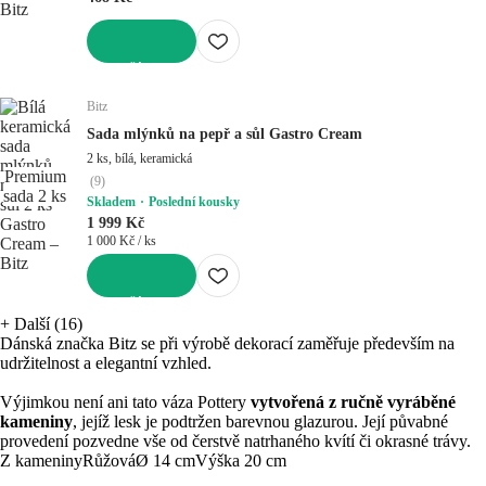
DO KOŠÍKU
Bitz
Sada mlýnků na pepř a sůl Gastro Cream
2 ks, bílá, keramická
Premium
(
9
)
sada 2 ks
Skladem
Poslední kousky
1 999 Kč
1 000 Kč / ks
DO KOŠÍKU
+
Další (16)
Dánská značka Bitz se při výrobě dekorací zaměřuje především na
udržitelnost a elegantní vzhled.
Výjimkou není ani tato váza Pottery
vytvořená z ručně vyráběné
kameniny
, jejíž lesk je podtržen barevnou glazurou. Její půvabné
provedení pozvedne vše od čerstvě natrhaného kvítí či okrasné trávy.
Z kameniny
Růžová
Ø 14 cm
Výška 20 cm