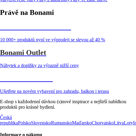
Právě na Bonami
Summer Sale až -40 %
10 000+ produktů nyní ve výprodeji se slevou až 40 %
Bonami Outlet
Nábytek a doplňky za výrazně nižší ceny
Zahrada ve slevě
Ušetřete na novém vybavení pro zahradu, balkon i terasu
E-shop s každodenní dávkou (s)nové inspirace a nejširší nabídkou
produktů pro krásné bydlení.
Česká
republika
Polsko
Slovensko
Rumunsko
Maďarsko
Chorvatsko
Litva
Lotyš
Informace o nákupu