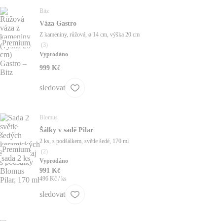
Bitz
Váza Gastro
Z kameniny, růžová, ø 14 cm, výška 20 cm
Premium
(
3
)
Vyprodáno
999 Kč
sledovat
Blomus
Šálky v sadě Pilar
2 ks, s podšálkem, světle šedé, 170 ml
Premium
(
2
)
sada 2 ks
Vyprodáno
991 Kč
496 Kč / ks
sledovat