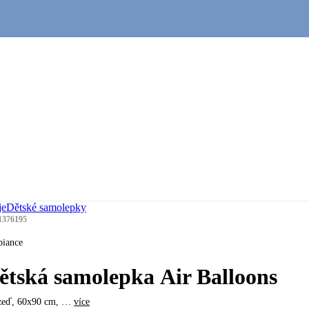
je
Dětské samolepky
1376195
iance
ětská samolepka Air Balloons
zeď, 60x90 cm
, …
více