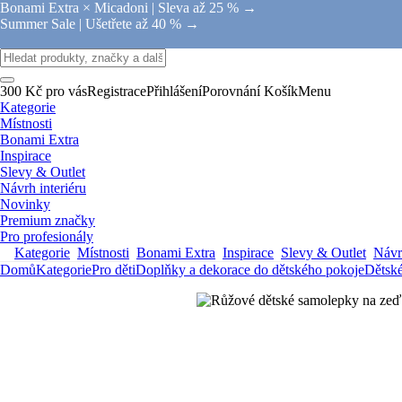
Bonami Extra × Micadoni |
Sleva až 25 % →
Summer Sale |
Ušetřete až 40 % →
300 Kč pro vás
Registrace
Přihlášení
Porovnání
Košík
Menu
Kategorie
Místnosti
Bonami Extra
Inspirace
Slevy & Outlet
Návrh interiéru
Novinky
Premium značky
Pro profesionály
Kategorie
Místnosti
Bonami Extra
Inspirace
Slevy & Outlet
Návrh
Domů
Kategorie
Pro děti
Doplňky a dekorace do dětského pokoje
Dětsk