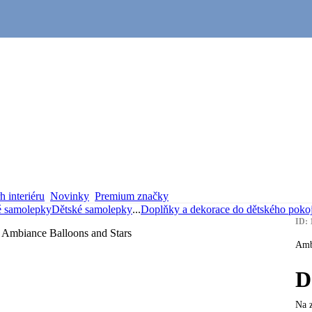
 interiéru
Novinky
Premium značky
é samolepky
Dětské samolepky
...
Doplňky a dekorace do dětského poko
ID: 
Amb
D
Na 