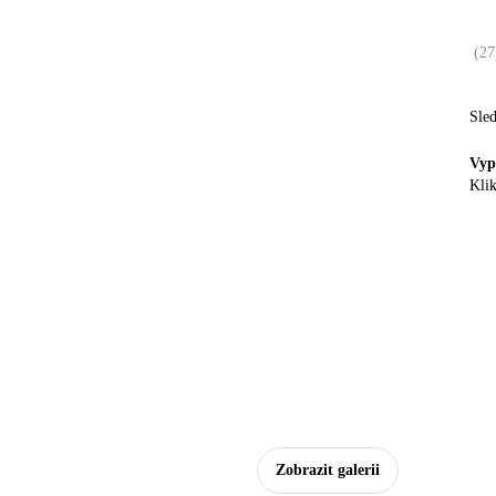
(
27
Sle
Vyp
Klik
Zobrazit galerii