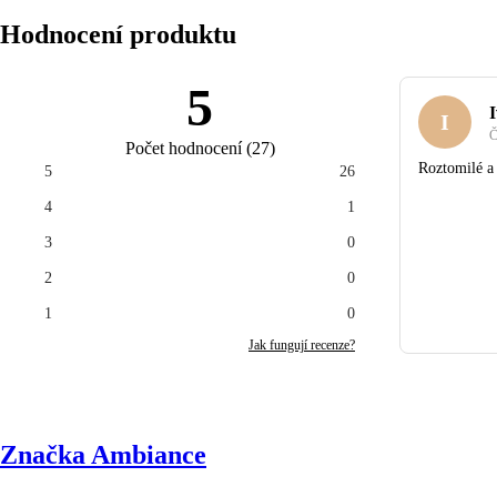
Hodnocení produktu
5
I
I
Č
Počet hodnocení
(
27
)
Roztomilé a
5
26
4
1
3
0
2
0
1
0
Jak fungují recenze?
Značka Ambiance