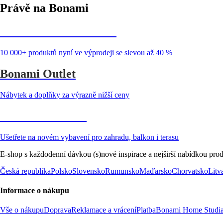
Právě na Bonami
Summer Sale až -40 %
10 000+ produktů nyní ve výprodeji se slevou až 40 %
Bonami Outlet
Nábytek a doplňky za výrazně nižší ceny
Zahrada ve slevě
Ušetřete na novém vybavení pro zahradu, balkon i terasu
E-shop s každodenní dávkou (s)nové inspirace a nejširší nabídkou prod
Česká republika
Polsko
Slovensko
Rumunsko
Maďarsko
Chorvatsko
Litv
Informace o nákupu
Vše o nákupu
Doprava
Reklamace a vrácení
Platba
Bonami Home Studi