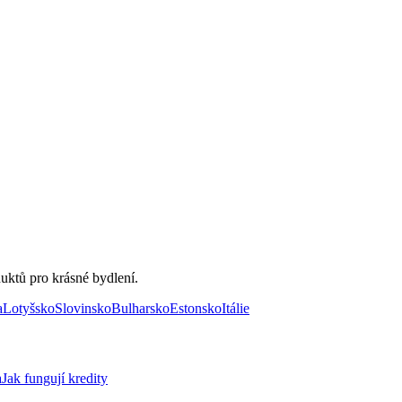
uktů pro krásné bydlení.
a
Lotyšsko
Slovinsko
Bulharsko
Estonsko
Itálie
a
Jak fungují kredity