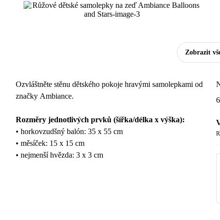
Zobrazit vš
Ozvláštněte stěnu dětského pokoje hravými samolepkami od
N
značky Ambiance.
6
Rozměry jednotlivých prvků (šířka/délka x výška):
V
• horkovzudšný balón: 35 x 55 cm
R
• měsíček: 15 x 15 cm
• nejmenší hvězda: 3 x 3 cm