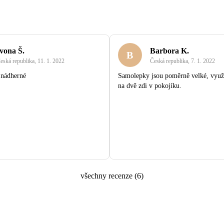
vona Š.
Barbora K.
B
eská republika
,
11. 1. 2022
Česká republika
,
7. 1. 2022
 nádherné
Samolepky jsou poměrně velké, využ
na dvě zdi v pokojíku.
všechny recenze
(
6
)