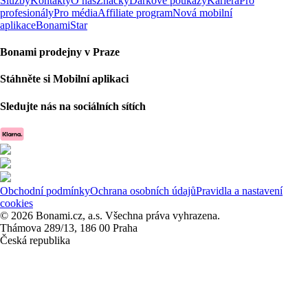
Služby
Kontakty
O nás
Značky
Dárkové poukazy
Kariéra
Pro
profesionály
Pro média
Affiliate program
Nová mobilní
aplikace
BonamiStar
Bonami prodejny v Praze
Stáhněte si Mobilní aplikaci
Sledujte nás na sociálních sítích
Obchodní podmínky
Ochrana osobních údajů
Pravidla a nastavení
cookies
© 2026 Bonami.cz, a.s. Všechna práva vyhrazena.
Thámova 289/13, 186 00 Praha
Česká republika