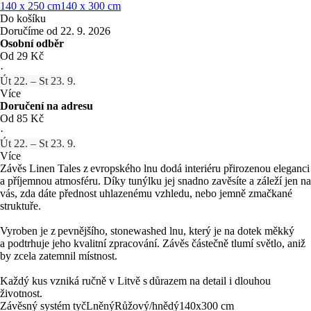
140 x 250 cm
140 x 300 cm
Do košíku
Doručíme od 22. 9. 2026
Osobní odběr
Od 29 Kč
·
Út 22. – St 23. 9.
Více
Doručení na adresu
Od 85 Kč
·
Út 22. – St 23. 9.
Více
Závěs Linen Tales z evropského lnu dodá interiéru přirozenou eleganci
a příjemnou atmosféru. Díky tunýlku jej snadno zavěsíte a záleží jen na
vás, zda dáte přednost uhlazenému vzhledu, nebo jemně zmačkané
struktuře.
Vyroben je z pevnějšího, stonewashed lnu, který je na dotek měkký
a podtrhuje jeho kvalitní zpracování. Závěs částečně tlumí světlo, aniž
by zcela zatemnil místnost.
Každý kus vzniká ručně v Litvě s důrazem na detail i dlouhou
životnost.
Závěsný systém tyč
Lněný
Růžový/hnědý
140x300 cm