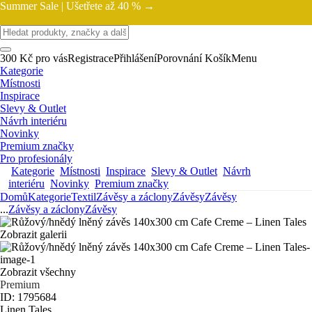
Summer Sale |
Ušetřete až 40 % →
300 Kč pro vás
Registrace
Přihlášení
Porovnání
Košík
Menu
Kategorie
Místnosti
Inspirace
Slevy & Outlet
Návrh interiéru
Novinky
Premium značky
Pro profesionály
Kategorie
Místnosti
Inspirace
Slevy & Outlet
Návrh
interiéru
Novinky
Premium značky
Domů
Kategorie
Textil
Závěsy a záclony
Závěsy
Závěsy
...
Závěsy a záclony
Závěsy
Zobrazit galerii
Zobrazit všechny
Premium
ID: 1795684
Linen Tales