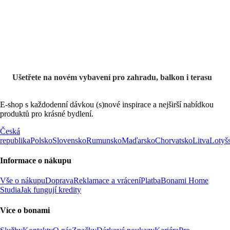
Ušetřete na novém vybavení pro zahradu, balkon i terasu
E-shop s každodenní dávkou (s)nové inspirace a nejširší nabídkou
produktů pro krásné bydlení.
Česká
republika
Polsko
Slovensko
Rumunsko
Maďarsko
Chorvatsko
Litva
Lotyš
Informace o nákupu
Vše o nákupu
Doprava
Reklamace a vrácení
Platba
Bonami Home
Studia
Jak fungují kredity
Více o bonami