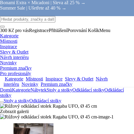
Bonami Extra × Micadoni |
Sleva až 25 % →
Summer Sale |
Ušetřete až 40 % →
300 Kč pro vás
Registrace
Přihlášení
Porovnání
Košík
Menu
Kategorie
Místnosti
Inspirace
Slevy & Outlet
Návrh interiéru
Novinky
Premium značky
Pro profesionály
Kategorie
Místnosti
Inspirace
Slevy & Outlet
Návrh
interiéru
Novinky
Premium značky
Domů
Kategorie
Nábytek
Stoly a stolky
Odkládací stolky
Odkládací
stolky
...
Stoly a stolky
Odkládací stolky
Zobrazit galerii