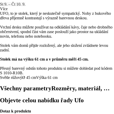
St 9. – Čt 10. 9.
Více
UFO, to je stolek, který je neskutečně sympatický. Nohy z bukového
dřeva příjemně kontrastují s výrazně barevnou deskou.
Vrchní desku můžete používat na odkládání kávy, čaje nebo drobného
občerstvení, spodní část vám zase poslouží jako prostor na ukládání
novin, telefonu nebo notebooku.
Stolek vám domů přijde rozložený, ale jeho složení zvládnete levou
zadní.
Stolek má na výšku 61 cm a v průměru měří 45 cm.
Přesný barevný odstín tohoto produktu si můžete dohledat pod kódem
S 1010-R10B.
Světle růžový
Ø 45 cm
Výška 61 cm
Všechny parametry
Rozměry, materiál, …
Objevte celou nabídku řady Ufo
Dotaz k produktu