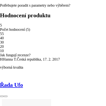
Potřebujete poradit s parametry nebo výběrem?
Hodnocení produktu
5
Počet hodnocení
(
5
)
5
5
4
0
3
0
2
0
1
0
Jak fungují recenze?
H
Hanna T.
Česká republika
,
17. 2. 2017
výborná kvalita
Řada Ufo