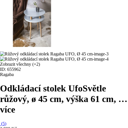
Zobrazit všechny
(+2)
ID: 655962
Ragaba
Odkládací stolek Ufo
Světle
růžový, ø 45 cm, výška 61 cm
, …
více
(
5
)