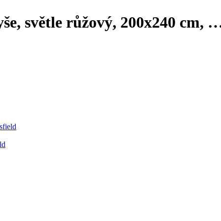
še, světle růžový, 200x240 cm
, 
field
ld