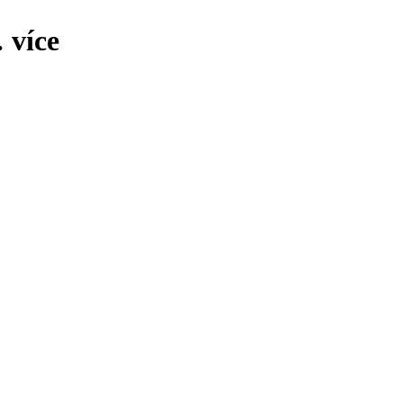
…
více