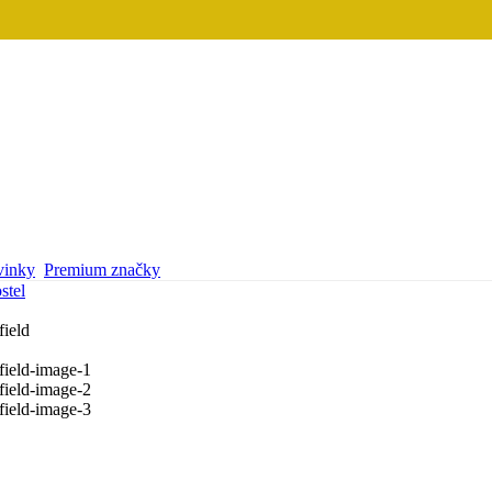
inky
Premium značky
stel