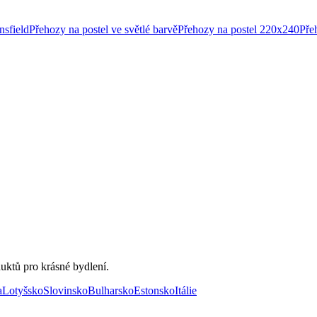
nsfield
Přehozy na postel ve světlé barvě
Přehozy na postel 220x240
Pře
uktů pro krásné bydlení.
a
Lotyšsko
Slovinsko
Bulharsko
Estonsko
Itálie