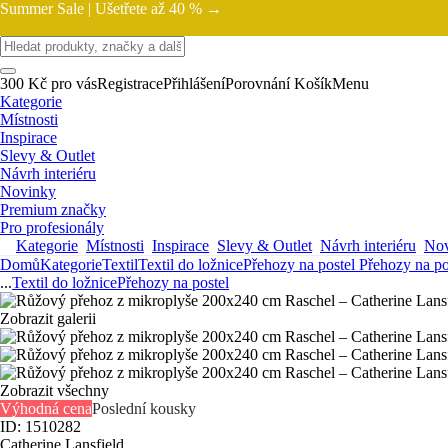
Summer Sale |
Ušetřete až 40 % →
300 Kč pro vás
Registrace
Přihlášení
Porovnání
Košík
Menu
Kategorie
Místnosti
Inspirace
Slevy & Outlet
Návrh interiéru
Novinky
Premium značky
Pro profesionály
Kategorie
Místnosti
Inspirace
Slevy & Outlet
Návrh interiéru
Nov
Domů
Kategorie
Textil
Textil do ložnice
Přehozy na postel
Přehozy na po
...
Textil do ložnice
Přehozy na postel
Zobrazit galerii
Zobrazit všechny
Výhodná cena
Poslední kousky
ID: 1510282
Catherine Lansfield