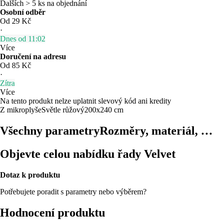
Dalších > 5 ks na objednání
Osobní odběr
Od 29 Kč
·
Dnes od 11:02
Více
Doručení na adresu
Od 85 Kč
·
Zítra
Více
Na tento produkt nelze uplatnit slevový kód ani kredity
Z mikroplyše
Světle růžový
200x240 cm
Všechny parametry
Rozměry, materiál, …
Objevte celou nabídku řady Velvet
Dotaz k produktu
Potřebujete poradit s parametry nebo výběrem?
Hodnocení produktu