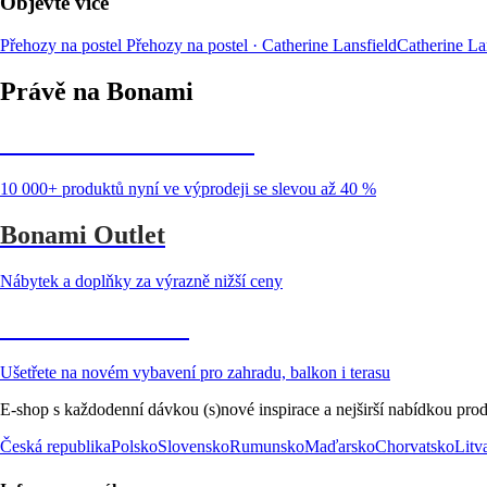
Objevte více
Přehozy na postel
Přehozy na postel · Catherine Lansfield
Catherine La
Právě na Bonami
Summer Sale až -40 %
10 000+ produktů nyní ve výprodeji se slevou až 40 %
Bonami Outlet
Nábytek a doplňky za výrazně nižší ceny
Zahrada ve slevě
Ušetřete na novém vybavení pro zahradu, balkon i terasu
E-shop s každodenní dávkou (s)nové inspirace a nejširší nabídkou prod
Česká republika
Polsko
Slovensko
Rumunsko
Maďarsko
Chorvatsko
Litv