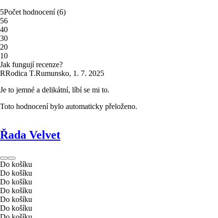
5
Počet hodnocení
(
6
)
5
6
4
0
3
0
2
0
1
0
Jak fungují recenze?
R
Rodica T.
Rumunsko
,
1. 7. 2025
Je to jemné a delikátní, líbí se mi to.
Toto hodnocení bylo automaticky přeloženo.
Řada Velvet
Do košíku
Do košíku
Do košíku
Do košíku
Do košíku
Do košíku
Do košíku