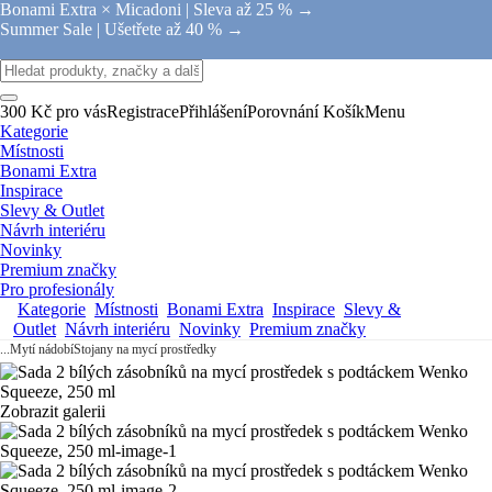
Bonami Extra × Micadoni |
Sleva až 25 % →
Summer Sale |
Ušetřete až 40 % →
300 Kč pro vás
Registrace
Přihlášení
Porovnání
Košík
Menu
Kategorie
Místnosti
Bonami Extra
Inspirace
Slevy & Outlet
Návrh interiéru
Novinky
Premium značky
Pro profesionály
Kategorie
Místnosti
Bonami Extra
Inspirace
Slevy &
Outlet
Návrh interiéru
Novinky
Premium značky
...
Mytí nádobí
Stojany na mycí prostředky
Zobrazit galerii