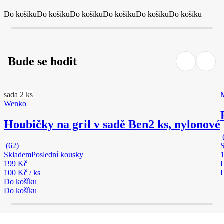
Do košíku
Do košíku
Do košíku
Do košíku
Do košíku
Do košíku
Bude se hodit
sada 2 ks
M
Wenko
Houbičky na gril v sadě Ben
2 ks, nylonové
(
62
)
Skladem
Poslední kousky
199 Kč
100 Kč / ks
Do košíku
Do košíku