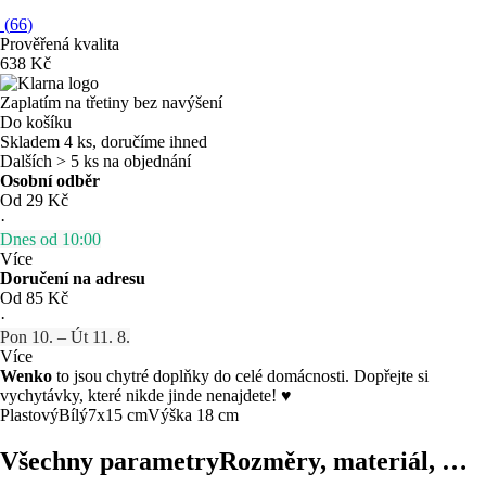
(
66
)
Prověřená kvalita
638 Kč
Zaplatím na třetiny bez navýšení
Do košíku
Skladem 4 ks, doručíme ihned
Dalších > 5 ks na objednání
Osobní odběr
Od 29 Kč
·
Dnes od 10:00
Více
Doručení na adresu
Od 85 Kč
·
Pon 10. – Út 11. 8.
Více
Wenko
to jsou chytré doplňky do celé domácnosti. Dopřejte si
vychytávky, které nikde jinde nenajdete! ♥
Plastový
Bílý
7x15 cm
Výška 18 cm
Všechny parametry
Rozměry, materiál, …