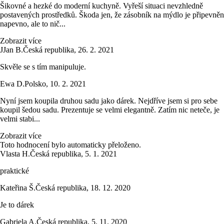
Šikovné a hezké do moderní kuchyně. Vyřeší situaci nevzhledně
postavených prostředků. Škoda jen, že zásobník na mýdlo je připevněn
napevno, ale to nič...
Zobrazit více
J
Jan B.
Česká republika
,
26. 2. 2021
Skvěle se s tím manipuluje.
Ewa D.
Polsko
,
10. 2. 2021
Nyní jsem koupila druhou sadu jako dárek. Nejdříve jsem si pro sebe
koupil šedou sadu. Prezentuje se velmi elegantně. Zatím nic neteče, je
velmi stabi...
Zobrazit více
Toto hodnocení bylo automaticky přeloženo.
Vlasta H.
Česká republika
,
5. 1. 2021
praktické
Kateřina Š.
Česká republika
,
18. 12. 2020
Je to dárek
Gabriela A.
Česká republika
,
5. 11. 2020