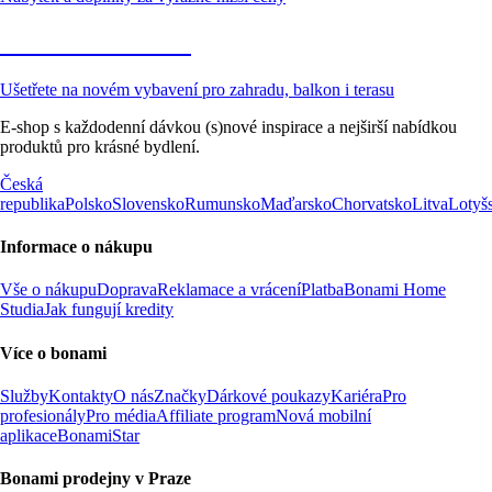
Zahrada ve slevě
Ušetřete na novém vybavení pro zahradu, balkon i terasu
E-shop s každodenní dávkou (s)nové inspirace a nejširší nabídkou
produktů pro krásné bydlení.
Česká
republika
Polsko
Slovensko
Rumunsko
Maďarsko
Chorvatsko
Litva
Lotyš
Informace o nákupu
Vše o nákupu
Doprava
Reklamace a vrácení
Platba
Bonami Home
Studia
Jak fungují kredity
Více o bonami
Služby
Kontakty
O nás
Značky
Dárkové poukazy
Kariéra
Pro
profesionály
Pro média
Affiliate program
Nová mobilní
aplikace
BonamiStar
Bonami prodejny v Praze