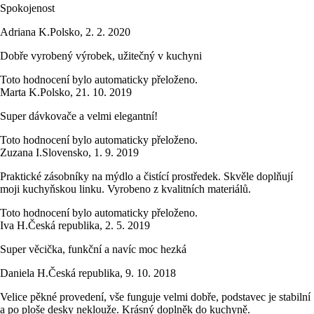
Spokojenost
Adriana K.
Polsko
,
2. 2. 2020
Dobře vyrobený výrobek, užitečný v kuchyni
Toto hodnocení bylo automaticky přeloženo.
Marta K.
Polsko
,
21. 10. 2019
Super dávkovače a velmi elegantní!
Toto hodnocení bylo automaticky přeloženo.
Zuzana I.
Slovensko
,
1. 9. 2019
Praktické zásobníky na mýdlo a čistící prostředek. Skvěle doplňují
moji kuchyňskou linku. Vyrobeno z kvalitních materiálů.
Toto hodnocení bylo automaticky přeloženo.
Iva H.
Česká republika
,
2. 5. 2019
Super věcička, funkční a navíc moc hezká
Daniela H.
Česká republika
,
9. 10. 2018
Velice pěkné provedení, vše funguje velmi dobře, podstavec je stabilní
a po ploše desky neklouže. Krásný doplněk do kuchyně.