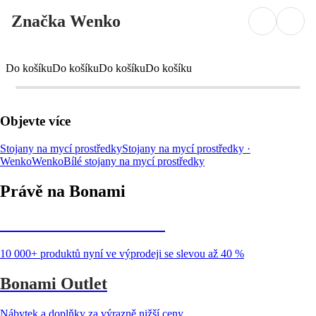
Značka Wenko
Do košíku
Do košíku
Do košíku
Do košíku
Objevte více
Stojany na mycí prostředky
Stojany na mycí prostředky ·
Wenko
Wenko
Bílé stojany na mycí prostředky
Právě na Bonami
Summer Sale až -40 %
10 000+ produktů nyní ve výprodeji se slevou až 40 %
Bonami Outlet
Nábytek a doplňky za výrazně nižší ceny