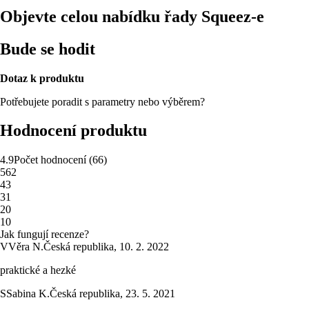
Objevte celou nabídku řady Squeez-e
Bude se hodit
Dotaz k produktu
Potřebujete poradit s parametry nebo výběrem?
Hodnocení produktu
4.9
Počet hodnocení
(
66
)
5
62
4
3
3
1
2
0
1
0
Jak fungují recenze?
V
Věra N.
Česká republika
,
10. 2. 2022
praktické a hezké
S
Sabina K.
Česká republika
,
23. 5. 2021