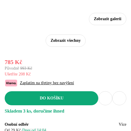
Zobrazit galerii
Zobrazit všechny
785 Kč
Původně
993 Kč
Ušetříte 208 Kč
Zaplatím na třetiny bez navýšení
DO KOŠÍKU
Skladem 3 ks, doručíme ihned
Osobní odběr
Více
Od 29 Kč
·
Dnes od 14:04