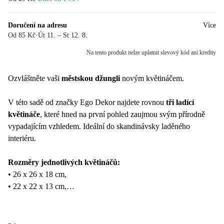
Doručení na adresu
Více
Od 85 Kč
·
Út 11. – St 12. 8.
Na tento produkt nelze uplatnit slevový kód ani kredity
Ozvláštněte vaši
městskou džungli
novým květináčem.
V této sadě od značky Ego Dekor najdete rovnou
tři ladící
květináče
, které hned na první pohled zaujmou svým přírodně
vypadajícím vzhledem. Ideální do skandinávsky laděného
interiéru.
Rozměry jednotlivých květináčů:
• 26 x 26 x 18 cm,
• 22 x 22 x 13 cm,
• 17 x 17 x 10 cm.