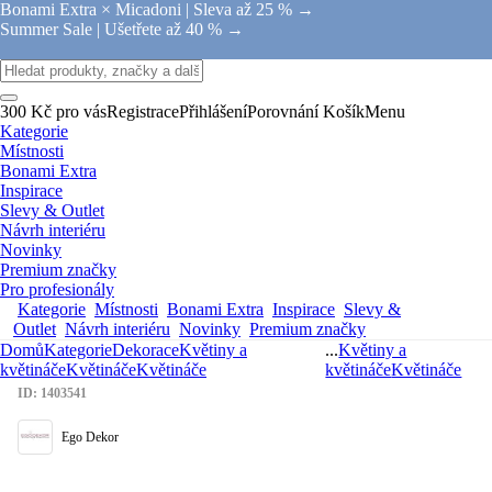
Bonami Extra × Micadoni |
Sleva až 25 % →
Summer Sale |
Ušetřete až 40 % →
300 Kč pro vás
Registrace
Přihlášení
Porovnání
Košík
Menu
Kategorie
Místnosti
Bonami Extra
Inspirace
Slevy & Outlet
Návrh interiéru
Novinky
Premium značky
Pro profesionály
Kategorie
Místnosti
Bonami Extra
Inspirace
Slevy &
Outlet
Návrh interiéru
Novinky
Premium značky
Domů
Kategorie
Dekorace
Květiny a
...
Květiny a
květináče
Květináče
Květináče
květináče
Květináče
ID: 1403541
Ego Dekor