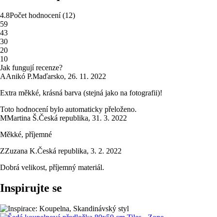
4.8
Počet hodnocení
(
12
)
5
9
4
3
3
0
2
0
1
0
Jak fungují recenze?
A
Anikó P.
Maďarsko
,
26. 11. 2022
Extra měkké, krásná barva (stejná jako na fotografii)!
Toto hodnocení bylo automaticky přeloženo.
M
Martina Š.
Česká republika
,
31. 3. 2022
Měkké, příjemné
Z
Zuzana K.
Česká republika
,
3. 2. 2022
Dobrá velikost, příjemný materiál.
Inspirujte se