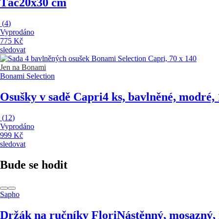
Tác
20x30 cm
(
4
)
Vyprodáno
775 Kč
sledovat
Jen na Bonami
Bonami Selection
Osušky v sadě Capri
4 ks, bavlněné, modré,
(
12
)
Vyprodáno
999 Kč
sledovat
Bude se hodit
Sapho
Držák na ručníky Flori
Nástěnný, mosazný, 