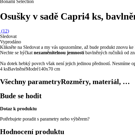
Bonami Selection
Osušky v sadě Capri
4 ks, bavln
(
12
)
Sledovat
Vyprodáno
Klikněte na Sledovat a my vás upozorníme, až bude produkt znovu ke 
Nechte se hýčkat
nezaměnitelnou jemností
bavlněných ručníků od zn
Na dotek hebký povrch však není jejich jedinou předností. Nesmíme 
4 ks
Bavlněné
Modré
140x70 cm
Všechny parametry
Rozměry, materiál, …
Bude se hodit
Dotaz k produktu
Potřebujete poradit s parametry nebo výběrem?
Hodnocení produktu