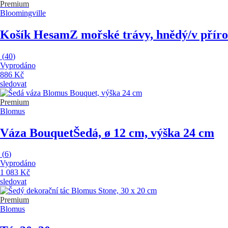
Premium
Bloomingville
Košík Hesam
Z mořské trávy, hnědý/v příro
(
40
)
Vyprodáno
886 Kč
sledovat
Premium
Blomus
Váza Bouquet
Šedá, ø 12 cm, výška 24 cm
(
6
)
Vyprodáno
1 083 Kč
sledovat
Premium
Blomus