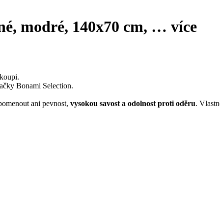
ěné, modré, 140x70 cm
, …
více
koupi.
ačky Bonami Selection.
opomenout ani pevnost,
vysokou savost a odolnost proti oděru
. Vlast