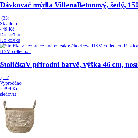
Dávkovač mýdla Villena
Betonový, šedý, 15
(
33
)
Skladem
449 Kč
Do košíku
Do košíku
HSM collection
Stolička
V přírodní barvě, výška 46 cm, nos
(
15
)
Vyprodáno
2 399 Kč
sledovat