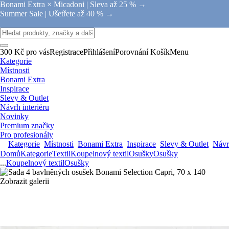
Bonami Extra × Micadoni |
Sleva až 25 % →
Summer Sale |
Ušetřete až 40 % →
300 Kč pro vás
Registrace
Přihlášení
Porovnání
Košík
Menu
Kategorie
Místnosti
Bonami Extra
Inspirace
Slevy & Outlet
Návrh interiéru
Novinky
Premium značky
Pro profesionály
Kategorie
Místnosti
Bonami Extra
Inspirace
Slevy & Outlet
Návrh
Domů
Kategorie
Textil
Koupelnový textil
Osušky
Osušky
...
Koupelnový textil
Osušky
Zobrazit galerii