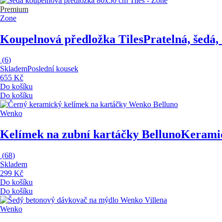
Premium
Zone
Koupelnová předložka Tiles
Pratelná, šedá
(
6
)
Skladem
Poslední kousek
655 Kč
Do košíku
Do košíku
Wenko
Kelímek na zubní kartáčky Belluno
Keramic
(
68
)
Skladem
299 Kč
Do košíku
Do košíku
Wenko