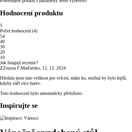
Potřebujete poradit s parametry nebo výběrem?
Hodnocení produktu
5
Počet hodnocení
(
4
)
5
4
4
0
3
0
2
0
1
0
Jak fungují recenze?
Z
Zsuzsa F.
Maďarsko
,
12. 12. 2024
Hledala jsem tuto velikost pro svícen, mám ho, možná by bylo lepší,
kdyby měl více barev.
Toto hodnocení bylo automaticky přeloženo.
Inspirujte se