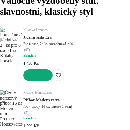
Vánočně vyzdobený stůl,
slavnostní, klasický styl
Kütahya Porselen
Jídelní sada Era
Pro 6 osob, 24 ks, porcelánová, bílá
(
97
)
Skladem
4 430 Kč
DO KOŠÍKU
Premier Housewares
Příbor Modern retro
Pro 4 osoby, 16 ks, nerezový, černý
(
3
)
Skladem
1 599 Kč