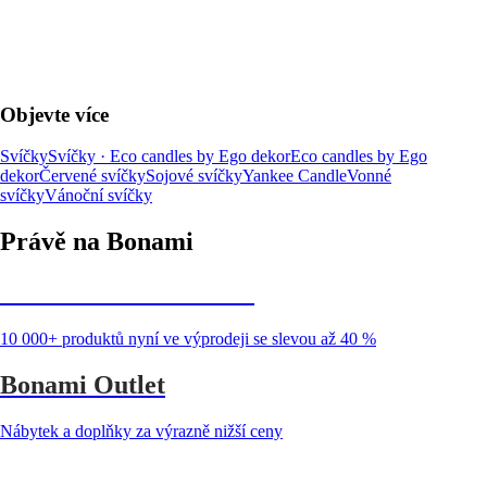
Objevte více
Svíčky
Svíčky · Eco candles by Ego dekor
Eco candles by Ego
dekor
Červené svíčky
Sojové svíčky
Yankee Candle
Vonné
svíčky
Vánoční svíčky
Právě na Bonami
Summer Sale až -40 %
10 000+ produktů nyní ve výprodeji se slevou až 40 %
Bonami Outlet
Nábytek a doplňky za výrazně nižší ceny
Zahrada ve slevě