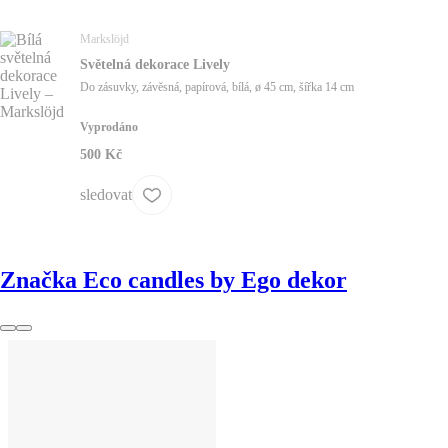
Markslöjd
Světelná dekorace Lively
Do zásuvky, závěsná, papírová, bílá, ø 45 cm, šířka 14 cm
Vyprodáno
500 Kč
sledovat
Značka Eco candles by Ego dekor