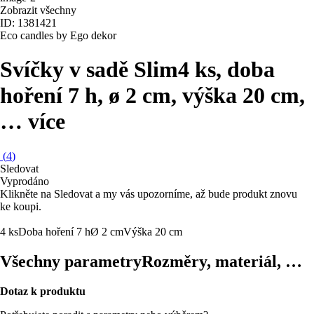
Zobrazit všechny
ID: 1381421
Eco candles by Ego dekor
Svíčky v sadě Slim
4 ks, doba
hoření 7 h, ø 2 cm, výška 20 cm
,
…
více
(
4
)
Sledovat
Vyprodáno
Klikněte na Sledovat a my vás upozorníme, až bude produkt znovu
ke koupi.
4 ks
Doba hoření 7 h
Ø 2 cm
Výška 20 cm
Všechny parametry
Rozměry, materiál, …
Dotaz k produktu