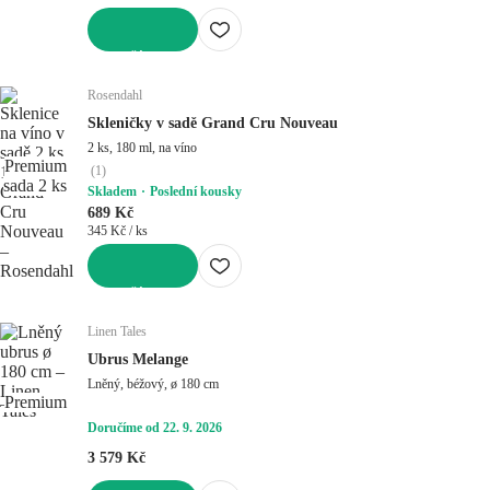
DO KOŠÍKU
Rosendahl
Skleničky v sadě Grand Cru Nouveau
2 ks, 180 ml, na víno
Premium
(
1
)
sada 2 ks
Skladem
Poslední kousky
689 Kč
345 Kč / ks
DO KOŠÍKU
Linen Tales
Ubrus Melange
Lněný, béžový, ø 180 cm
Premium
Doručíme od 22. 9. 2026
3 579 Kč