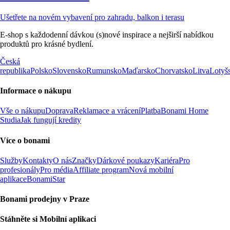
Ušetřete na novém vybavení pro zahradu, balkon i terasu
E-shop s každodenní dávkou (s)nové inspirace a nejširší nabídkou
produktů pro krásné bydlení.
Česká
republika
Polsko
Slovensko
Rumunsko
Maďarsko
Chorvatsko
Litva
Lotyš
Informace o nákupu
Vše o nákupu
Doprava
Reklamace a vrácení
Platba
Bonami Home
Studia
Jak fungují kredity
Více o bonami
Služby
Kontakty
O nás
Značky
Dárkové poukazy
Kariéra
Pro
profesionály
Pro média
Affiliate program
Nová mobilní
aplikace
BonamiStar
Bonami prodejny v Praze
Stáhněte si Mobilní aplikaci