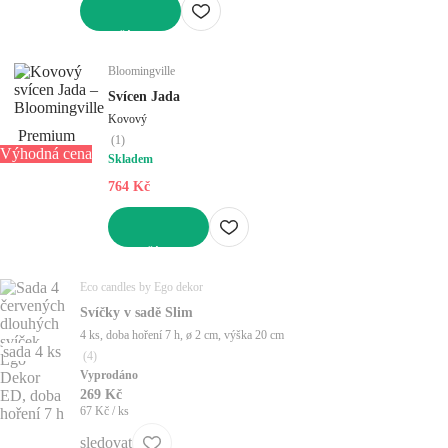
DO KOŠÍKU
Bloomingville
Svícen Jada
Kovový
Premium
(
1
)
Výhodná cena
Skladem
764 Kč
DO KOŠÍKU
Eco candles by Ego dekor
Svíčky v sadě Slim
4 ks, doba hoření 7 h, ø 2 cm, výška 20 cm
sada 4 ks
(
4
)
Vyprodáno
269 Kč
67 Kč / ks
sledovat