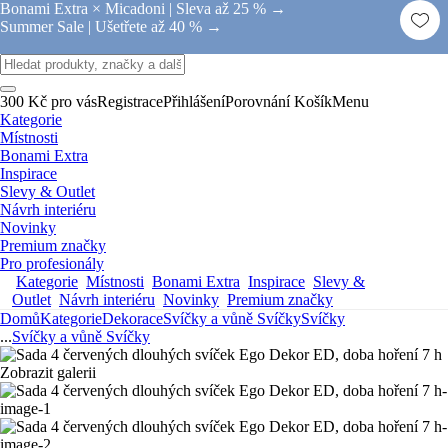
Bonami Extra × Micadoni |
Sleva až 25 % →
Summer Sale |
Ušetřete až 40 % →
300 Kč pro vás
Registrace
Přihlášení
Porovnání
Košík
Menu
Kategorie
Místnosti
Bonami Extra
Inspirace
Slevy & Outlet
Návrh interiéru
Novinky
Premium značky
Pro profesionály
Kategorie
Místnosti
Bonami Extra
Inspirace
Slevy &
Outlet
Návrh interiéru
Novinky
Premium značky
Domů
Kategorie
Dekorace
Svíčky a vůně
Svíčky
Svíčky
...
Svíčky a vůně
Svíčky
Zobrazit galerii