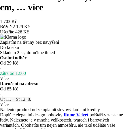
cm
, …
více
1 703 Kč
Běžně 2 129 Kč
Ušetříte 426 Kč
Zaplatím na třetiny bez navýšení
Do košíku
Skladem 2 ks, doručíme ihned
Osobní odběr
Od 29 Kč
·
Zítra od 12:00
Více
Doručení na adresu
Od 85 Kč
·
Út 11. – St 12. 8.
Více
Na tento produkt nelze uplatnit slevový kód ani kredity
Doplňte elegantní design pohovky
Rome Velvet
polštářky ze stejné
řady. Naleznete je v mnoha velikostech, tvarech i barevných
variantách. Obohatíte tím nejen atmosféru, ale také uděláte vaše