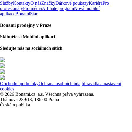
Služby
Kontakty
O nás
Značky
Dárkové poukazy
Kariéra
Pro
profesionály
Pro média
Affiliate program
Nová mobilní
aplikace
BonamiStar
Bonami prodejny v Praze
Stáhněte si Mobilní aplikaci
Sledujte nás na sociálních sítích
Obchodní podmínky
Ochrana osobních údajů
Pravidla a nastavení
cookies
© 2026 Bonami.cz, a.s. Všechna práva vyhrazena.
Thámova 289/13, 186 00 Praha
Česká republika