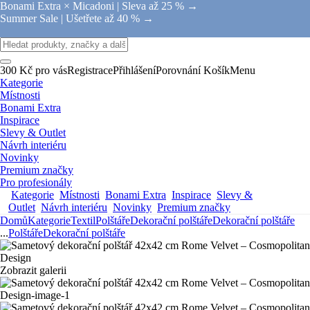
Bonami Extra × Micadoni |
Sleva až 25 % →
Summer Sale |
Ušetřete až 40 % →
300 Kč pro vás
Registrace
Přihlášení
Porovnání
Košík
Menu
Kategorie
Místnosti
Bonami Extra
Inspirace
Slevy & Outlet
Návrh interiéru
Novinky
Premium značky
Pro profesionály
Kategorie
Místnosti
Bonami Extra
Inspirace
Slevy &
Outlet
Návrh interiéru
Novinky
Premium značky
Domů
Kategorie
Textil
Polštáře
Dekorační polštáře
Dekorační polštáře
...
Polštáře
Dekorační polštáře
Zobrazit galerii