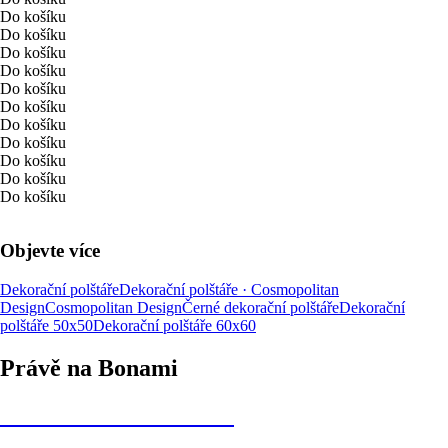
Do košíku
Do košíku
Do košíku
Do košíku
Do košíku
Do košíku
Do košíku
Do košíku
Do košíku
Do košíku
Do košíku
Objevte více
Dekorační polštáře
Dekorační polštáře · Cosmopolitan
Design
Cosmopolitan Design
Černé dekorační polštáře
Dekorační
polštáře 50x50
Dekorační polštáře 60x60
Právě na Bonami
Summer Sale až -40 %