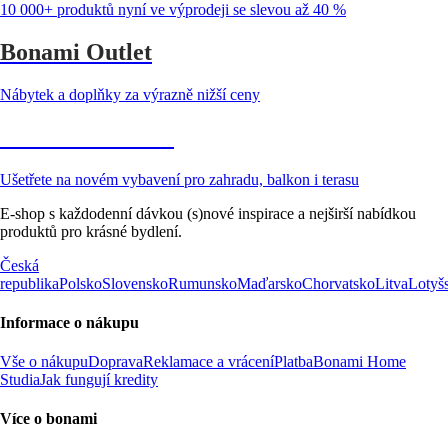
10 000+ produktů nyní ve výprodeji se slevou až 40 %
Bonami Outlet
Nábytek a doplňky za výrazně nižší ceny
Zahrada ve slevě
Ušetřete na novém vybavení pro zahradu, balkon i terasu
E-shop s každodenní dávkou (s)nové inspirace a nejširší nabídkou
produktů pro krásné bydlení.
Česká
republika
Polsko
Slovensko
Rumunsko
Maďarsko
Chorvatsko
Litva
Lotyš
Informace o nákupu
Vše o nákupu
Doprava
Reklamace a vrácení
Platba
Bonami Home
Studia
Jak fungují kredity
Více o bonami