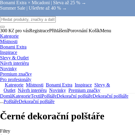
Bonami Extra × Micadoni |
Sleva až 25 % →
Summer Sale |
Ušetřete až 40 % →
300 Kč pro vás
Registrace
Přihlášení
Porovnání
Košík
Menu
Kategorie
Místnosti
Bonami Extra
Inspirace
Slevy & Outlet
Návrh interiéru
Novinky
Premium značky
Pro profesionály
Kategorie
Místnosti
Bonami Extra
Inspirace
Slevy &
Outlet
Návrh interiéru
Novinky
Premium značky
Domů
Kategorie
Textil
Polštáře
Dekorační polštáře
Dekorační polštáře
...
Polštáře
Dekorační polštáře
Černé dekorační polštáře
Filtry