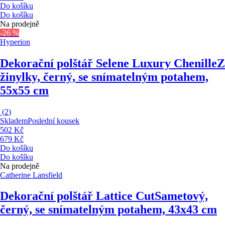
Do košíku
Do košíku
Na prodejně
-26 %
Hyperion
Dekorační polštář Selene Luxury Chenille
Z
žinylky, černý, se snímatelným potahem,
55x55 cm
(
2
)
Skladem
Poslední kousek
502 Kč
679 Kč
Do košíku
Do košíku
Na prodejně
Catherine Lansfield
Dekorační polštář Lattice Cut
Sametový,
černý, se snímatelným potahem, 43x43 cm