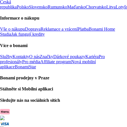
Česká
republika
Polsko
Slovensko
Rumunsko
Maďarsko
Chorvatsko
Litva
Lotyš
Informace o nákupu
Vše o nákupu
Doprava
Reklamace a vrácení
Platba
Bonami Home
Studia
Jak fungují kredity
Více o bonami
Služby
Kontakty
O nás
Značky
Dárkové poukazy
Kariéra
Pro
profesionály
Pro média
Affiliate program
Nová mobilní
aplikace
BonamiStar
Bonami prodejny v Praze
Stáhněte si Mobilní aplikaci
Sledujte nás na sociálních sítích