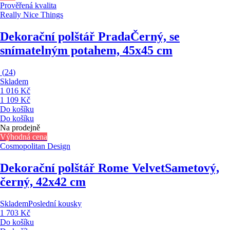
Prověřená kvalita
Really Nice Things
Dekorační polštář Prada
Černý, se
snímatelným potahem, 45x45 cm
(
24
)
Skladem
1 016 Kč
1 109 Kč
Do košíku
Do košíku
Na prodejně
Výhodná cena
Cosmopolitan Design
Dekorační polštář Rome Velvet
Sametový,
černý, 42x42 cm
Skladem
Poslední kousky
1 703 Kč
Do košíku