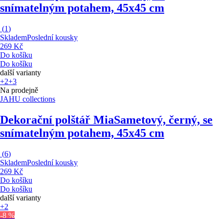
snímatelným potahem, 45x45 cm
(
1
)
Skladem
Poslední kousky
269 Kč
Do košíku
Do košíku
další varianty
+2
+3
Na prodejně
JAHU collections
Dekorační polštář Mia
Sametový, černý, se
snímatelným potahem, 45x45 cm
(
6
)
Skladem
Poslední kousky
269 Kč
Do košíku
Do košíku
další varianty
+2
-8 %