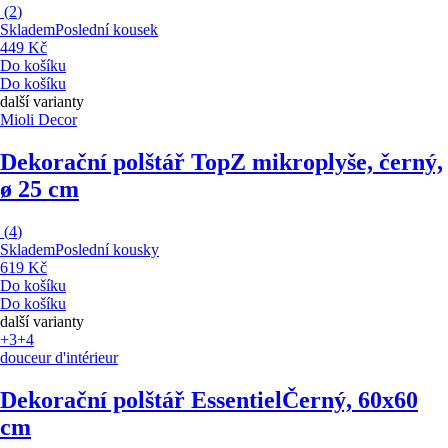
(
2
)
Skladem
Poslední kousek
449 Kč
Do košíku
Do košíku
další varianty
Mioli Decor
Dekorační polštář Top
Z mikroplyše, černý,
ø 25 cm
(
4
)
Skladem
Poslední kousky
619 Kč
Do košíku
Do košíku
další varianty
+3
+4
douceur d'intérieur
Dekorační polštář Essentiel
Černý, 60x60
cm