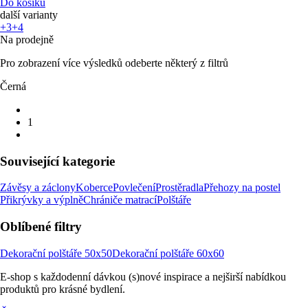
Do košíku
další varianty
+3
+4
Na prodejně
Pro zobrazení více výsledků odeberte některý z filtrů
Černá
1
Související kategorie
Závěsy a záclony
Koberce
Povlečení
Prostěradla
Přehozy na postel
Přikrývky a výplně
Chrániče matrací
Polštáře
Oblíbené filtry
Dekorační polštáře 50x50
Dekorační polštáře 60x60
E-shop s každodenní dávkou (s)nové inspirace a nejširší nabídkou
produktů pro krásné bydlení.