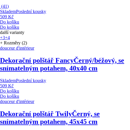
(
41
)
Skladem
Poslední kousky
509 Kč
Do košíku
Do košíku
další varianty
+3
+4
+ Rozměry (2)
douceur d'intérieur
Dekorační polštář Fancy
Černý/béžový, se
snímatelným potahem, 40x40 cm
Skladem
Poslední kousky
509 Kč
Do košíku
Do košíku
douceur d'intérieur
Dekorační polštář Twily
Černý, se
snímatelným potahem, 45x45 cm