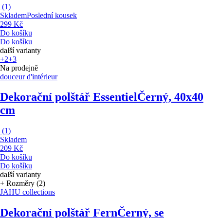
(
1
)
Skladem
Poslední kousek
299 Kč
Do košíku
Do košíku
další varianty
+2
+3
Na prodejně
douceur d'intérieur
Dekorační polštář Essentiel
Černý, 40x40
cm
(
1
)
Skladem
209 Kč
Do košíku
Do košíku
další varianty
+ Rozměry (2)
JAHU collections
Dekorační polštář Fern
Černý, se