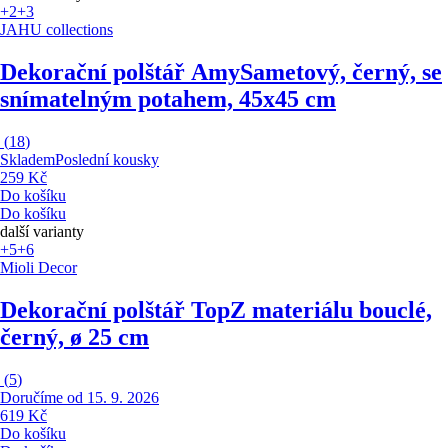
+2
+3
JAHU collections
Dekorační polštář Amy
Sametový, černý, se
snímatelným potahem, 45x45 cm
(
18
)
Skladem
Poslední kousky
259 Kč
Do košíku
Do košíku
další varianty
+5
+6
Mioli Decor
Dekorační polštář Top
Z materiálu bouclé,
černý, ø 25 cm
(
5
)
Doručíme od 15. 9. 2026
619 Kč
Do košíku