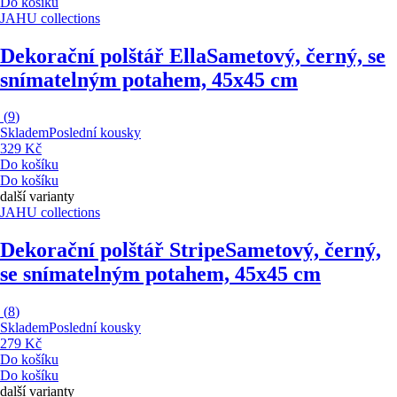
Do košíku
JAHU collections
Dekorační polštář Ella
Sametový, černý, se
snímatelným potahem, 45x45 cm
(
9
)
Skladem
Poslední kousky
329 Kč
Do košíku
Do košíku
další varianty
JAHU collections
Dekorační polštář Stripe
Sametový, černý,
se snímatelným potahem, 45x45 cm
(
8
)
Skladem
Poslední kousky
279 Kč
Do košíku
Do košíku
další varianty