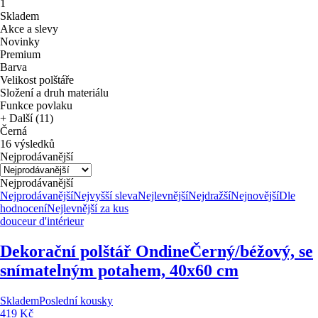
1
Skladem
Akce a slevy
Novinky
Premium
Barva
Velikost polštáře
Složení a druh materiálu
Funkce povlaku
+ Další (11)
Černá
16 výsledků
Nejprodávanější
Nejprodávanější
Nejprodávanější
Nejvyšší sleva
Nejlevnější
Nejdražší
Nejnovější
Dle
hodnocení
Nejlevnější za kus
douceur d'intérieur
Dekorační polštář Ondine
Černý/béžový, se
snímatelným potahem, 40x60 cm
Skladem
Poslední kousky
419 Kč