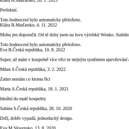
Klára H.
Maďarsko
,
26. 1. 2023
Perfektní.
Toto hodnocení bylo automaticky přeloženo.
Klára B.
Maďarsko
,
4. 11. 2022
Mohu jen doporučit. Od té doby jsem na lovu výrobků Wenko. Stabilní
Toto hodnocení bylo automaticky přeloženo.
Eva B.
Česká republika
,
10. 8. 2022
Super, už mám v koupelně více věci se stejným systémem upevňování a 
Milan S.
Česká republika
,
3. 2. 2022
Zatim nemám co ktomu řici
Marta A.
Česká republika
,
18. 1. 2021
Ideální do malé koupelny
Sabina S.
Česká republika
,
28. 10. 2020
Drží, dobře vypadá, jednoduchý design.
Eva M.
Slovensko
,
13. 8. 2020