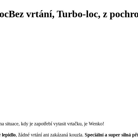
oc
Bez vrtání, Turbo-loc, z pochr
na situace, kdy je zapotřebí vytasit vrtačku, je Wenko!
 lepidlo
, žádné vrtání ani zakázaná kouzla.
Speciální a super silná př