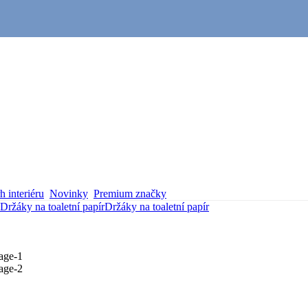
 interiéru
Novinky
Premium značky
Držáky na toaletní papír
Držáky na toaletní papír