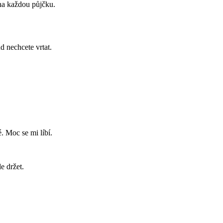
 na každou půjčku.
ud nechcete vrtat.
 Moc se mi líbí.
e držet.