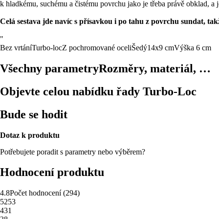
k hladkému, suchému a čistému povrchu jako je třeba právě obklad, a j
Celá sestava jde navíc s přísavkou i po tahu z povrchu sundat, ta
"
Bez vrtání
Turbo-loc
Z pochromované oceli
Šedý
14x9 cm
Výška 6 cm
Všechny parametry
Rozměry, materiál, …
Objevte celou nabídku řady Turbo-Loc
Bude se hodit
Dotaz k produktu
Potřebujete poradit s parametry nebo výběrem?
Hodnocení produktu
4.8
Počet hodnocení
(
294
)
5
253
4
31