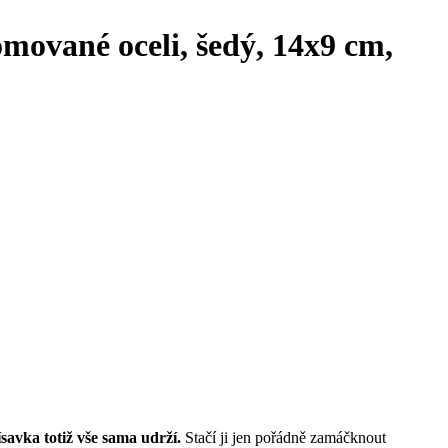
omované oceli, šedý, 14x9 cm,
ísavka totiž vše sama udrží.
Stačí ji jen pořádně zamáčknout