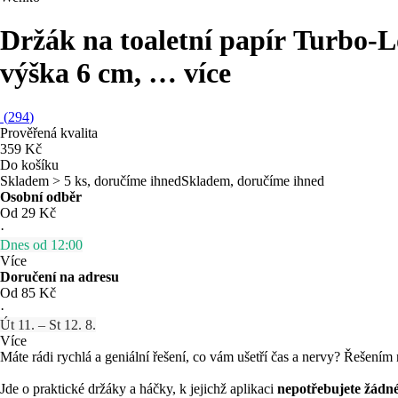
Držák na toaletní papír Turbo-L
výška 6 cm
, …
více
(
294
)
Prověřená kvalita
359 Kč
Do košíku
Skladem > 5 ks, doručíme ihned
Skladem, doručíme ihned
Osobní odběr
Od 29 Kč
·
Dnes od 12:00
Více
Doručení na adresu
Od 85 Kč
·
Út 11. – St 12. 8.
Více
Máte rádi rychlá a geniální řešení, co vám ušetří čas a nervy? Řešením 
Jde o praktické držáky a háčky, k jejichž aplikaci
nepotřebujete žádné