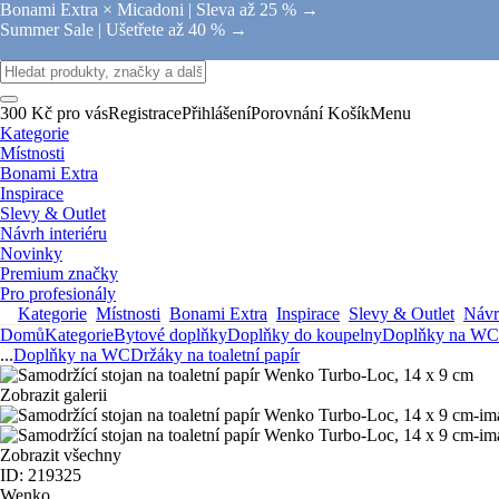
Bonami Extra × Micadoni |
Sleva až 25 % →
Summer Sale |
Ušetřete až 40 % →
300 Kč pro vás
Registrace
Přihlášení
Porovnání
Košík
Menu
Kategorie
Místnosti
Bonami Extra
Inspirace
Slevy & Outlet
Návrh interiéru
Novinky
Premium značky
Pro profesionály
Kategorie
Místnosti
Bonami Extra
Inspirace
Slevy & Outlet
Návrh
Domů
Kategorie
Bytové doplňky
Doplňky do koupelny
Doplňky na WC
...
Doplňky na WC
Držáky na toaletní papír
Zobrazit galerii
Zobrazit všechny
ID: 219325
Wenko