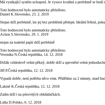
Má vynikající systém uchopení. Je vysoce kvalitní a perfektně se hodí
Toto hodnocení bylo automaticky přeloženo.
Daniel K.
Slovensko
,
23. 2. 2019
Stojan drží perfektně, lze jej bez problémů přelepit. Ideální řešení, pok
Toto hodnocení bylo automaticky přeloženo.
Action S.
Slovensko
,
29. 1. 2019
stojan na toaletní papír drží perfektně
Toto hodnocení bylo automaticky přeloženo.
Veronika N.
Česká republika
,
14. 12. 2018
Držák vzhledově velmi pěkný, dobře drží a upevnění velmi jednoduché.
Jiří P.
Česká republika
,
12. 12. 2018
Vypadá dobře, není potřeba něco vrtat. Přiděláno za 2 minuty, snad bud
Lakmé K.
Česká republika
,
12. 12. 2018
Zatím drží i na pórovitých obkládačkách.
Lidia D.
Polsko
,
6. 12. 2018