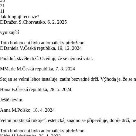
3
8
2
1
1
1
Jak fungují recenze?
D
Dražen S.
Chorvatsko
,
6. 2. 2025
vynikající
Toto hodnocení bylo automaticky přeloženo.
D
Daniela V.
Česká republika
,
19. 12. 2024
Parádní, skvěle drží. Oceňuji, že se nemusí vrtat.
M
Marie M.
Česká republika
,
7. 8. 2024
Stojan se velmi lehce instaluje, zatím bezvadně drží. Výhoda je, že se
Hana B.
Česká republika
,
28. 5. 2024
Ještě nevím.
Anna M.
Polsko
,
18. 4. 2024
Velmi praktická rukojeť, estetická, snadno se připevňuje, dobře drží, n
Toto hodnocení bylo automaticky přeloženo.