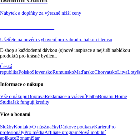
Nábytek a doplňky za výrazně nižší ceny
Zahrada ve slevě
Ušetřete na novém vybavení pro zahradu, balkon i terasu
E-shop s každodenní dávkou (s)nové inspirace a nejširší nabídkou
produktů pro krásné bydlení.
Česká
republika
Polsko
Slovensko
Rumunsko
Maďarsko
Chorvatsko
Litva
Lotyš
Informace o nákupu
Vše o nákupu
Doprava
Reklamace a vrácení
Platba
Bonami Home
Studia
Jak fungují kredity
Více o bonami
Služby
Kontakty
O nás
Značky
Dárkové poukazy
Kariéra
Pro
profesionály
Pro média
Affiliate program
Nová mobilní
aplikace
BonamiStar