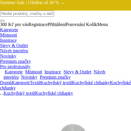
Summer Sale |
Ušetřete až 40 % →
300 Kč pro vás
Registrace
Přihlášení
Porovnání
Košík
Menu
Kategorie
Místnosti
Inspirace
Slevy & Outlet
Návrh interiéru
Novinky
Premium značky
Pro profesionály
Kategorie
Místnosti
Inspirace
Slevy & Outlet
Návrh
interiéru
Novinky
Premium značky
Domů
Kategorie
Textil
Kuchyňský textil
Kuchyňské chňapky
Kuchyňské
chňapky
...
Kuchyňský textil
Kuchyňské chňapky