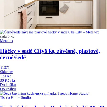
sada 6 ks
Metaltex
Háčky v sadě City
6 ks, závěsné, plastové,
černé/šedé
(
137
)
Skladem
179 Kč
30 Kč / ks
Do košíku
Do košíku
Tiseco Home Studio