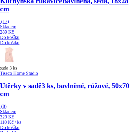
Kuchyňská rukavice
Bavlněná, šedá, 18x28
cm
(
17
)
Skladem
289 Kč
Do košíku
Do košíku
sada 3 ks
Tiseco Home Studio
Utěrky v sadě
3 ks, bavlněné, růžové, 50x70
cm
(
8
)
Skladem
329 Kč
110 Kč / ks
Do košíku