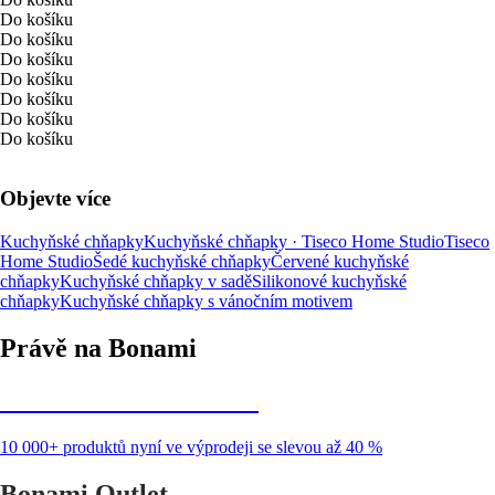
Do košíku
Do košíku
Do košíku
Do košíku
Do košíku
Do košíku
Do košíku
Objevte více
Kuchyňské chňapky
Kuchyňské chňapky · Tiseco Home Studio
Tiseco
Home Studio
Šedé kuchyňské chňapky
Červené kuchyňské
chňapky
Kuchyňské chňapky v sadě
Silikonové kuchyňské
chňapky
Kuchyňské chňapky s vánočním motivem
Právě na Bonami
Summer Sale až -40 %
10 000+ produktů nyní ve výprodeji se slevou až 40 %
Bonami Outlet