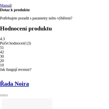
Manuál
Dotaz k produktu
Potřebujete poradit s parametry nebo výběrem?
Hodnocení produktu
4.3
Počet hodnocení
(
3
)
5
1
4
2
3
0
2
0
1
0
Jak fungují recenze?
Řada Noira