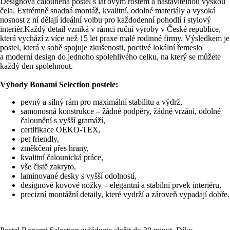
Designová čalouněná postel s laťovým roštem a nastavitelnou výškou
čela. Extrémně snadná montáž, kvalitní, odolné materiály a vysoká
nosnost z ní dělají ideální volbu pro každodenní pohodlí i stylový
interiér.Každý detail vzniká v rámci ruční výroby v České republice,
která vychází z více než 15 let praxe malé rodinné firmy. Výsledkem je
postel, která v sobě spojuje zkušenosti, poctivé lokální řemeslo
a moderní design do jednoho spolehlivého celku, na který se můžete
každý den spolehnout.
Výhody Bonami Selection postele:
pevný a silný rám pro maximální stabilitu a výdrž,
samonosná konstrukce – žádné podpěry, žádné vrzání, odolné
čalounění s vyšší gramáží,
certifikace OEKO-TEX,
pet friendly,
změkčení přes hrany,
kvalitní čalounická práce,
vše čistě zakryto,
laminované desky s vyšší odolností,
designové kovové nožky – elegantní a stabilní prvek interiéru,
precizní montážní detaily, které vydrží a zároveň vypadají dobře.