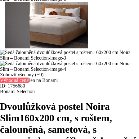
Zobrazit všechny
(+9)
Výhodná cena
Jen na Bonami
ID: 1756680
Bonami Selection
Dvoulůžková postel Noira
Slim
160x200 cm, s roštem,
čalouněná, sametová, s