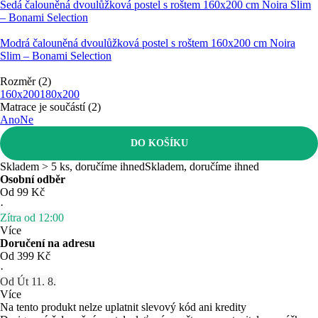
Šedá čalouněná dvoulůžková postel s roštem 160x200 cm Noira Slim
– Bonami Selection
Modrá čalouněná dvoulůžková postel s roštem 160x200 cm Noira
Slim – Bonami Selection
Rozměr (2)
160x200
180x200
Matrace je součástí (2)
Ano
Ne
DO KOŠÍKU
Skladem > 5 ks, doručíme ihned
Skladem, doručíme ihned
Osobní odběr
Od 99 Kč
·
Zítra od 12:00
Více
Doručení na adresu
Od 399 Kč
·
Od Út 11. 8.
Více
Na tento produkt nelze uplatnit slevový kód ani kredity