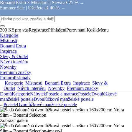
Bonami Extra × Micadoni |
Sleva až 25 % →
Summer Sale |
Ušetřete až 40 % →
300 Kč pro vás
Registrace
Přihlášení
Porovnání
Košík
Menu
Kategorie
Místnosti
Bonami Extra
Inspirace
Slevy & Outlet
Návrh interiéru
Novinky
Premium značky
Pro profesionály
Kategorie
Místnosti
Bonami Extra
Inspirace
Slevy &
Outlet
Návrh interiéru
Novinky
Premium značky
Domů
Kategorie
Nábytek
Postele a matrace
Postele
Dvoulůžkové
manželské postele
Dvoulůžkové manželské postele
...
Postele
Dvoulůžkové manželské postele
Zobrazit galerii