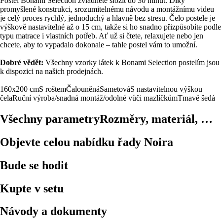
Postel Bonami Selection zvládnete složit do 30 minut. Díky
promyšlené konstrukci, srozumitelnému návodu a montážnímu videu
je celý proces rychlý, jednoduchý a hlavně bez stresu. Čelo postele je
výškově nastavitelné až o 15 cm, takže si ho snadno přizpůsobíte podle
typu matrace i vlastních potřeb. Ať už si čtete, relaxujete nebo jen
chcete, aby to vypadalo dokonale – tahle postel vám to umožní.
Dobré vědět:
Všechny vzorky látek k Bonami Selection postelím jsou
k dispozici na našich prodejnách.
160x200 cm
S roštem
Čalouněná
Sametová
S nastavitelnou výškou
čela
Ruční výroba/snadná montáž/odolné vůči mazlíčkům
Tmavě šedá
Všechny parametry
Rozměry, materiál, …
Objevte celou nabídku řady Noira
Bude se hodit
Kupte v setu
Návody a dokumenty