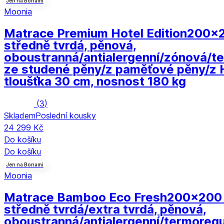
Jen na Bonami
Moonia
Matrace Premium Hotel Edition
200x2
středně tvrdá, pěnová,
oboustranná/antialergenní/zónová/te
ze studené pěny/z paměťové pěny/z 
tloušťka 30 cm, nosnost 180 kg
(
3
)
Skladem
Poslední kousky
24 299 Kč
Do košíku
Do košíku
Jen na Bonami
Moonia
Matrace Bamboo Eco Fresh
200x200
středně tvrdá/extra tvrdá, pěnová,
oboustranná/antialergenní/termoregu