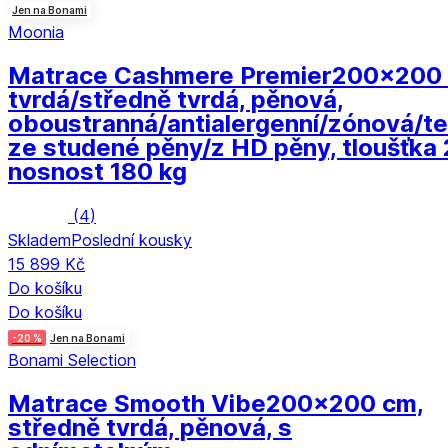
Jen na Bonami
Moonia
Matrace Cashmere Premier
200x200 
tvrdá/středně tvrdá, pěnová,
oboustranná/antialergenní/zónová/te
ze studené pěny/z HD pěny, tloušťka 
nosnost 180 kg
(
4
)
Skladem
Poslední kousky
15 899 Kč
Do košíku
Do košíku
-20 %
Jen na Bonami
Bonami Selection
Matrace Smooth Vibe
200x200 cm,
středně tvrdá, pěnová, s