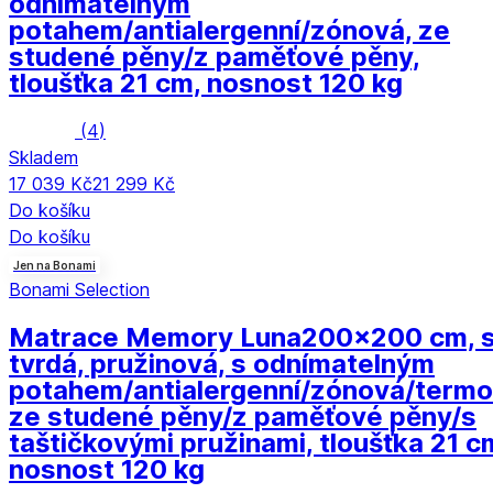
odnímatelným
potahem/antialergenní/zónová, ze
studené pěny/z paměťové pěny,
tloušťka 21 cm, nosnost 120 kg
(
4
)
Skladem
17 039 Kč
21 299 Kč
Do košíku
Do košíku
Jen na Bonami
Bonami Selection
Matrace Memory Luna
200x200 cm, 
tvrdá, pružinová, s odnímatelným
potahem/antialergenní/zónová/termo
ze studené pěny/z paměťové pěny/s
taštičkovými pružinami, tloušťka 21 c
nosnost 120 kg