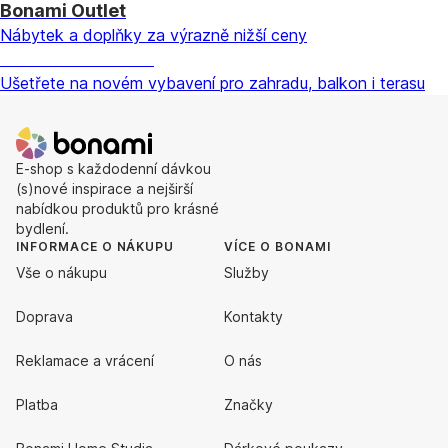
Bonami Outlet
Nábytek a doplňky za výrazně nižší ceny
Zahrada ve slevě
Ušetřete na novém vybavení pro zahradu, balkon i terasu
E-shop s každodenní dávkou
(s)nové inspirace a nejširší
nabídkou produktů pro krásné
bydlení.
INFORMACE O NÁKUPU
VÍCE O BONAMI
Vše o nákupu
Služby
Doprava
Kontakty
Reklamace a vrácení
O nás
Platba
Značky