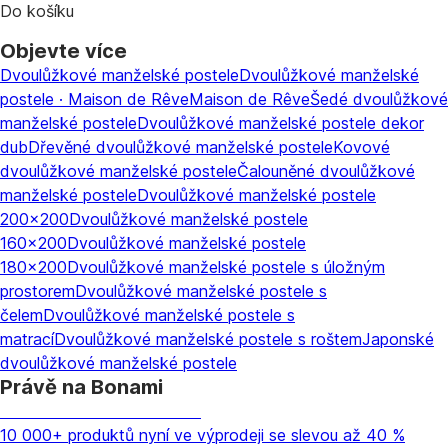
Do košíku
Objevte více
Dvoulůžkové manželské postele
Dvoulůžkové manželské
postele · Maison de Rêve
Maison de Rêve
Šedé dvoulůžkové
manželské postele
Dvoulůžkové manželské postele dekor
dub
Dřevěné dvoulůžkové manželské postele
Kovové
dvoulůžkové manželské postele
Čalouněné dvoulůžkové
manželské postele
Dvoulůžkové manželské postele
200x200
Dvoulůžkové manželské postele
160x200
Dvoulůžkové manželské postele
180x200
Dvoulůžkové manželské postele s úložným
prostorem
Dvoulůžkové manželské postele s
čelem
Dvoulůžkové manželské postele s
matrací
Dvoulůžkové manželské postele s roštem
Japonské
dvoulůžkové manželské postele
Právě na Bonami
Summer Sale až -40 %
10 000+ produktů nyní ve výprodeji se slevou až 40 %