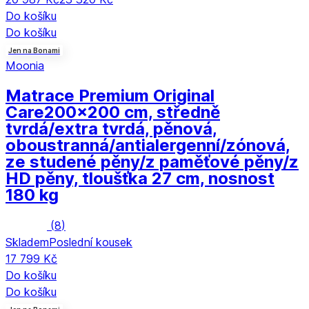
Do košíku
Do košíku
Jen na Bonami
Moonia
Matrace Premium Original
Care
200x200 cm, středně
tvrdá/extra tvrdá, pěnová,
oboustranná/antialergenní/zónová,
ze studené pěny/z paměťové pěny/z
HD pěny, tloušťka 27 cm, nosnost
180 kg
(
8
)
Skladem
Poslední kousek
17 799 Kč
Do košíku
Do košíku