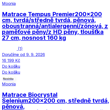
Moonia
Matrace Tempus Premier
200x200
cm, tvrdá/středně tvrdá, pěnová,
oboustranná/antialergenní/zónová, z
paměťové pěny/z HD pěny, tloušťka
27 cm, nosnost 160 kg
(
1
)
Doručíme od 9. 9. 2026
16 199 Kč
Do košíku
Do košíku
Novinka
Moonia
Matrace Biocrystal
Selenium
200x200 cm, středně tvrdá,
pěnová,