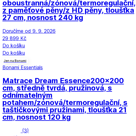
oboustranná/zónová/termoregulační,
z paměťové pěny/z HD pěny, tloušťka
27 cm, nosnost 240 kg
Doručíme od 9. 9. 2026
29 899 Kč
Do košíku
Do košíku
Jen na Bonami
Bonami Essentials
Matrace Dream Essence
200x200
cm, středně tvrdá, pružinová, s
odnímatelným
potahem/zónová/termoregulační, s
taštičkovými pružinami, tloušťka 21
cm, nosnost 120 kg
(
3
)