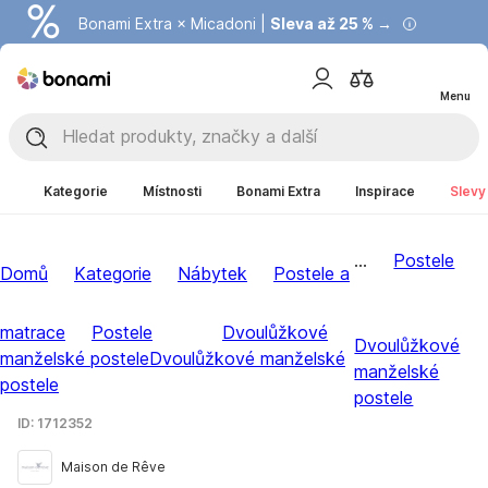
Bonami Extra × Micadoni |
Summer Sale |
Ušetřete až 40 % →
Sleva až 25 % →
Menu
Kategorie
Místnosti
Bonami Extra
Inspirace
Slevy
...
Postele
Domů
Kategorie
Nábytek
Postele a
matrace
Postele
Dvoulůžkové
Dvoulůžkové
manželské postele
Dvoulůžkové manželské
manželské
postele
postele
ID: 1712352
Maison de Rêve