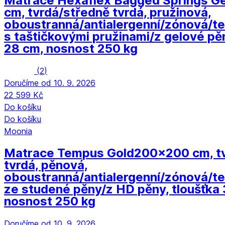
Matrace Hexaflex Bagged Springs Ge
cm, tvrdá/středně tvrdá, pružinová,
oboustranná/antialergenní/zónová/te
s taštičkovými pružinami/z gelové pěn
28 cm, nosnost 250 kg
(
2
)
Doručíme od 10. 9. 2026
22 599 Kč
Do košíku
Do košíku
Moonia
Matrace Tempus Gold
200x200 cm, t
tvrdá, pěnová,
oboustranná/antialergenní/zónová/te
ze studené pěny/z HD pěny, tloušťka
nosnost 250 kg
Doručíme od 10. 9. 2026