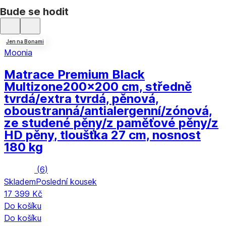
Bude se hodit
Jen na Bonami
Moonia
Matrace Premium Black
Multizone
200x200 cm, středně
tvrdá/extra tvrdá, pěnová,
oboustranná/antialergenní/zónová,
ze studené pěny/z paměťové pěny/z
HD pěny, tloušťka 27 cm, nosnost
180 kg
(
6
)
Skladem
Poslední kousek
17 399 Kč
Do košíku
Do košíku