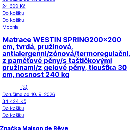
24 699 Kč
Do košíku
Do košíku
Moonia
Matrace WESTIN SPRING
200x200
cm, tvrdá, pružinová,
antialergenní/zónová/termoregulační
z paměťové pěny/s taštičkovými
pružinami/z gelové pěny, tloušťka 30
cm, nosnost 240 kg
(
3
)
Doručíme od 10. 9. 2026
34 424 Kč
Do košíku
Do košíku
Značka Maison de Rêve