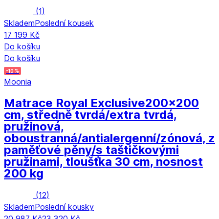
(
1
)
Skladem
Poslední kousek
17 199 Kč
Do košíku
Do košíku
-10 %
Moonia
Matrace Royal Exclusive
200x200
cm, středně tvrdá/extra tvrdá,
pružinová,
oboustranná/antialergenní/zónová, z
paměťové pěny/s taštičkovými
pružinami, tloušťka 30 cm, nosnost
200 kg
(
12
)
Skladem
Poslední kousky
20 987 Kč
23 320 Kč