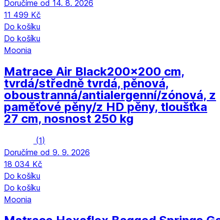
Doručíme od 14. 8. 2026
11 499 Kč
Do košíku
Do košíku
Moonia
Matrace Air Black
200x200 cm,
tvrdá/středně tvrdá, pěnová,
oboustranná/antialergenní/zónová, z
paměťové pěny/z HD pěny, tloušťka
27 cm, nosnost 250 kg
(
1
)
Doručíme od 9. 9. 2026
18 034 Kč
Do košíku
Do košíku
Moonia