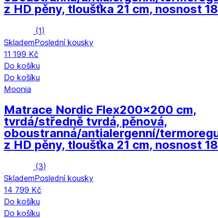
z HD pěny, tloušťka 21 cm, nosnost 1
(
1
)
Skladem
Poslední kousky
11 199 Kč
Do košíku
Do košíku
Moonia
Matrace Nordic Flex
200x200 cm,
tvrdá/středně tvrdá, pěnová,
oboustranná/antialergenní/termoregu
z HD pěny, tloušťka 21 cm, nosnost 1
(
3
)
Skladem
Poslední kousky
14 799 Kč
Do košíku
Do košíku