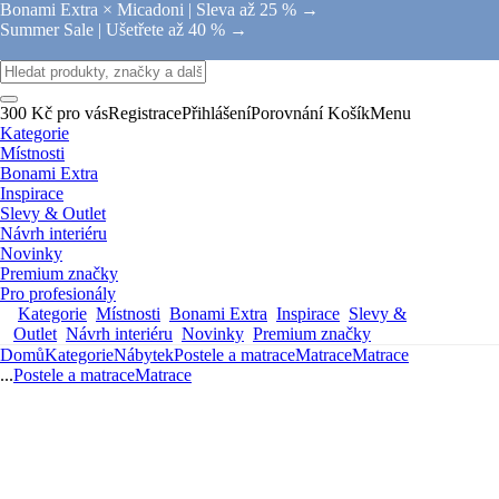
Bonami Extra × Micadoni |
Sleva až 25 % →
Summer Sale |
Ušetřete až 40 % →
300 Kč pro vás
Registrace
Přihlášení
Porovnání
Košík
Menu
Kategorie
Místnosti
Bonami Extra
Inspirace
Slevy & Outlet
Návrh interiéru
Novinky
Premium značky
Pro profesionály
Kategorie
Místnosti
Bonami Extra
Inspirace
Slevy &
Outlet
Návrh interiéru
Novinky
Premium značky
Domů
Kategorie
Nábytek
Postele a matrace
Matrace
Matrace
...
Postele a matrace
Matrace