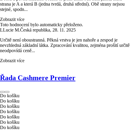
strana je A a která B (jedna tvrdá, druhá střední). Obě strany nejsou
stejné, spodn...
Zobrazit více
Toto hodnocení bylo automaticky přeloženo.
L
Lucie M.
Česká republika
,
28. 11. 2025
Určitě není oboustranná. Pěkná vrstva je jen nahoře a zespod je
nevzhledná základní látka. Zpracování kvalitou, zejména prošití určitě
neodpovídá ceně...
Zobrazit více
Řada Cashmere Premier
Do košíku
Do košíku
Do košíku
Do košíku
Do košíku
Do košíku
Do košíku