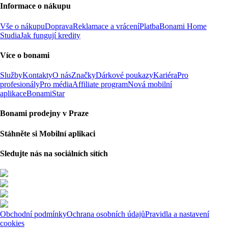
Informace o nákupu
Vše o nákupu
Doprava
Reklamace a vrácení
Platba
Bonami Home
Studia
Jak fungují kredity
Více o bonami
Služby
Kontakty
O nás
Značky
Dárkové poukazy
Kariéra
Pro
profesionály
Pro média
Affiliate program
Nová mobilní
aplikace
BonamiStar
Bonami prodejny v Praze
Stáhněte si Mobilní aplikaci
Sledujte nás na sociálních sítích
Obchodní podmínky
Ochrana osobních údajů
Pravidla a nastavení
cookies