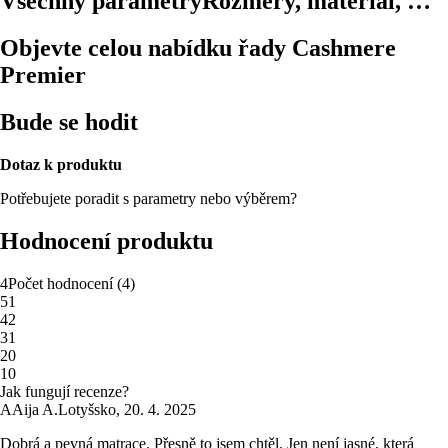
Všechny parametry
Rozměry, materiál, …
Objevte celou nabídku řady Cashmere
Premier
Bude se hodit
Dotaz k produktu
Potřebujete poradit s parametry nebo výběrem?
Hodnocení produktu
4
Počet hodnocení
(
4
)
5
1
4
2
3
1
2
0
1
0
Jak fungují recenze?
A
Aija A.
Lotyšsko
,
20. 4. 2025
Dobrá a pevná matrace. Přesně to jsem chtěl. Jen není jasné, která