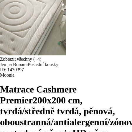
Zobrazit všechny
(+4)
Jen na Bonami
Poslední kousky
ID: 1439397
Moonia
Matrace Cashmere
Premier
200x200 cm,
tvrdá/středně tvrdá, pěnová,
oboustranná/antialergenní/zóno