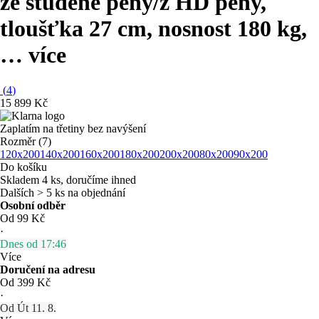
ze studené pěny/z HD pěny,
tloušťka 27 cm, nosnost 180 kg
,
…
více
(
4
)
15 899 Kč
Zaplatím na třetiny bez navýšení
Rozměr (7)
120x200
140x200
160x200
180x200
200x200
80x200
90x200
Do košíku
Skladem 4 ks, doručíme ihned
Dalších > 5 ks na objednání
Osobní odběr
Od 99 Kč
·
Dnes od 17:46
Více
Doručení na adresu
Od 399 Kč
·
Od Út 11. 8.