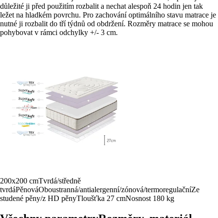
důležité ji před použitím rozbalit a nechat alespoň 24 hodin jen tak
ležet na hladkém povrchu. Pro zachování optimálního stavu matrace je
nutné ji rozbalit do tří týdnů od obdržení. Rozměry matrace se mohou
pohybovat v rámci odchylky +/- 3 cm.
200x200 cm
Tvrdá/středně
tvrdá
Pěnová
Oboustranná/antialergenní/zónová/termoregulační
Ze
studené pěny/z HD pěny
Tloušťka 27 cm
Nosnost 180 kg