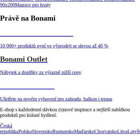
90x200
Matrace pro hosty
Právě na Bonami
Summer Sale až -40 %
10 000+ produktů nyní ve výprodeji se slevou až 40 %
Bonami Outlet
Nábytek a doplňky za výrazně nižší ceny
Zahrada ve slevě
Ušetřete na novém vybavení pro zahradu, balkon i terasu
E-shop s každodenní dávkou (s)nové inspirace a nejširší nabídkou
produktů pro krásné bydlení.
Česká
republika
Polsko
Slovensko
Rumunsko
Maďarsko
Chorvatsko
Litva
Lotyš