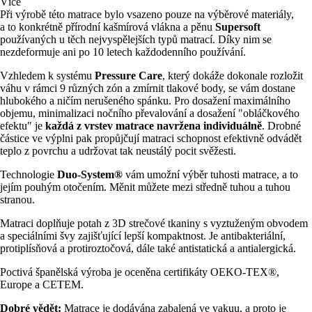
Více
Při výrobě této matrace bylo vsazeno pouze na výběrové materiály,
a to konkrétně přírodní kašmírová vlákna a pěnu
Supersoft
používaných u těch nejvyspělejších typů matrací. Díky nim se
nezdeformuje ani po 10 letech každodenního používání.
Vzhledem k systému
Pressure Care
, který dokáže dokonale rozložit
váhu v rámci 9 různých zón a zmírnit tlakové body, se vám dostane
hlubokého a ničím nerušeného spánku. Pro dosažení maximálního
objemu, minimalizaci nočního převalování a dosažení "obláčkového
efektu" je
každá z vrstev matrace navržena individuálně
. Drobné
částice ve výplni pak propůjčují matraci schopnost efektivně odvádět
teplo z povrchu a udržovat tak neustálý pocit svěžesti.
Technologie
Duo-System®
vám umožní výběr tuhosti matrace, a to
jejím pouhým otočením. Měnit můžete mezi středně tuhou a tuhou
stranou.
Matraci doplňuje potah z 3D strečové tkaniny s vyztuženým obvodem
a speciálními švy zajišťující lepší kompaktnost. Je antibakteriální,
protiplísňová a protiroztočová, dále také antistatická a antialergická.
Poctivá španělská výroba je oceněna certifikáty OEKO-TEX®,
Europe a CETEM.
Dobré vědět:
Matrace je dodávána zabalená ve vakuu, a proto je