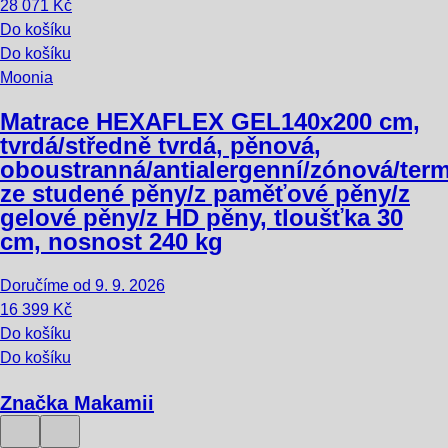
28 071 Kč
Do košíku
Do košíku
Moonia
Matrace HEXAFLEX GEL
140x200 cm,
tvrdá/středně tvrdá, pěnová,
oboustranná/antialergenní/zónová/term
ze studené pěny/z paměťové pěny/z
gelové pěny/z HD pěny, tloušťka 30
cm, nosnost 240 kg
Doručíme od 9. 9. 2026
16 399 Kč
Do košíku
Do košíku
Značka Makamii