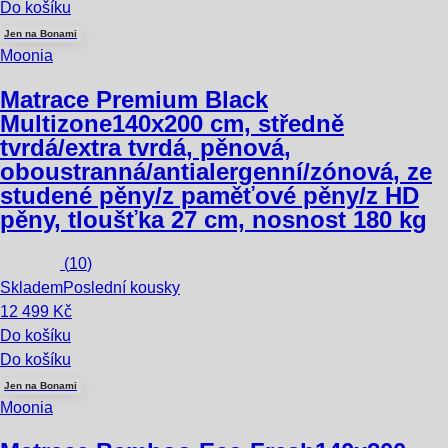
Do košíku
Jen na Bonami
Moonia
Matrace Premium Black
Multizone
140x200 cm, středně
tvrdá/extra tvrdá, pěnová,
oboustranná/antialergenní/zónová, ze
studené pěny/z paměťové pěny/z HD
pěny, tloušťka 27 cm, nosnost 180 kg
(
10
)
Skladem
Poslední kousky
12 499 Kč
Do košíku
Do košíku
Jen na Bonami
Moonia