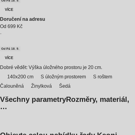
Od Pá 18. 9.
VÍCE
Doručení na adresu
Od 699 Kč
·
Od Pá 18. 9.
VÍCE
Dobré vědět: Výška úložného prostoru je 20 cm.
140x200 cm
S úložným prostorem
S roštem
Čalouněná
Žinylková
Šedá
Všechny parametry
Rozměry, materiál,
…