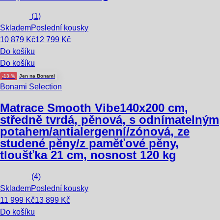
(
1
)
Skladem
Poslední kousky
10 879 Kč
12 799 Kč
Do košíku
Do košíku
-13 %
Jen na Bonami
Bonami Selection
Matrace Smooth Vibe
140x200 cm,
středně tvrdá, pěnová, s odnímatelným
potahem/antialergenní/zónová, ze
studené pěny/z paměťové pěny,
tloušťka 21 cm, nosnost 120 kg
(
4
)
Skladem
Poslední kousky
11 999 Kč
13 899 Kč
Do košíku