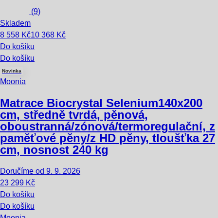
(
9
)
Skladem
8 558 Kč
10 368 Kč
Do košíku
Do košíku
Novinka
Moonia
Matrace Biocrystal Selenium
140x200
cm, středně tvrdá, pěnová,
oboustranná/zónová/termoregulační, z
paměťové pěny/z HD pěny, tloušťka 27
cm, nosnost 240 kg
Doručíme od 9. 9. 2026
23 299 Kč
Do košíku
Do košíku
Moonia