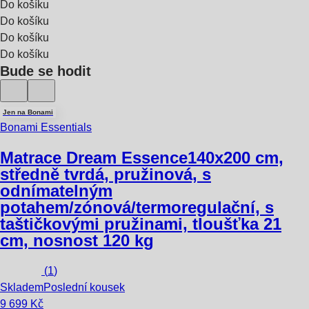
Do košíku
Do košíku
Do košíku
Do košíku
Bude se hodit
Jen na Bonami
Bonami Essentials
Matrace Dream Essence
140x200 cm,
středně tvrdá, pružinová, s
odnímatelným
potahem/zónová/termoregulační, s
taštičkovými pružinami, tloušťka 21
cm, nosnost 120 kg
(
1
)
Skladem
Poslední kousek
9 699 Kč