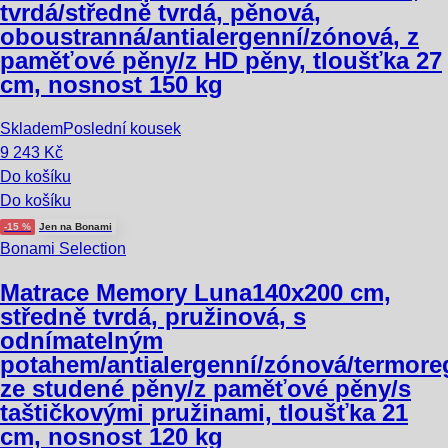
tvrdá/středně tvrdá, pěnová,
oboustranná/antialergenní/zónová, z
paměťové pěny/z HD pěny, tloušťka 27
cm, nosnost 150 kg
Skladem
Poslední kousek
9 243 Kč
Do košíku
Do košíku
-15 %
Jen na Bonami
Bonami Selection
Matrace Memory Luna
140x200 cm,
středně tvrdá, pružinová, s
odnímatelným
potahem/antialergenní/zónová/termore
ze studené pěny/z paměťové pěny/s
taštičkovými pružinami, tloušťka 21
cm, nosnost 120 kg