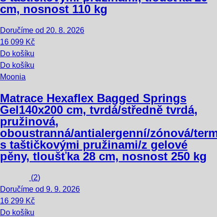
cm, nosnost 110 kg
Doručíme od 20. 8. 2026
16 099 Kč
Do košíku
Do košíku
Moonia
Matrace Hexaflex Bagged Springs
Gel
140x200 cm, tvrdá/středně tvrdá,
pružinová,
oboustranná/antialergenní/zónová/term
s taštičkovými pružinami/z gelové
pěny, tloušťka 28 cm, nosnost 250 kg
(
2
)
Doručíme od 9. 9. 2026
16 299 Kč
Do košíku