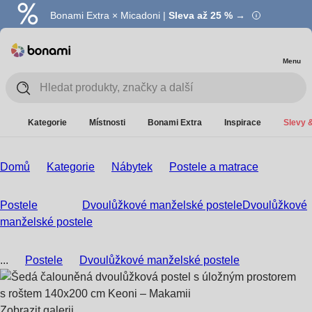
Bonami Extra × Micadoni |
Summer Sale |
Ušetřete až 40 % →
Sleva až 25 % →
Menu
Kategorie
Místnosti
Bonami Extra
Inspirace
Slevy &
Domů
Kategorie
Nábytek
Postele a matrace
Postele
Dvoulůžkové manželské postele
Dvoulůžkové
manželské postele
...
Postele
Dvoulůžkové manželské postele
Zobrazit galerii