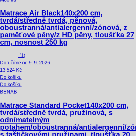
Matrace Air Black
140x200 cm,
tvrdá/středně tvrdá, pěnová,
oboustranná/antialergenní/zónová, z
paměťové pěny/z HD pěny, tloušťka 27
cm, nosnost 250 kg
(
1
)
Doručíme od 9. 9. 2026
13 524 Kč
Do košíku
Do košíku
BENAB
Matrace Standard Pocket
140x200 cm,
tvrdá/středně tvrdá, pružinová, s
odnímatelným
potahem/oboustranná/antialergenní/zó
s taštičkovými pružinami, tloušťka 20