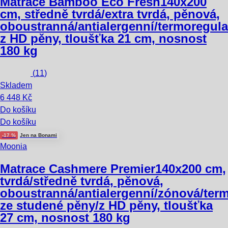
Matrace Bamboo Eco Fresh
140x200
cm, středně tvrdá/extra tvrdá, pěnová,
oboustranná/antialergenní/termoregula
z HD pěny, tloušťka 21 cm, nosnost
180 kg
(
11
)
Skladem
6 448 Kč
Do košíku
Do košíku
-17 %
Jen na Bonami
Moonia
Matrace Cashmere Premier
140x200 cm,
tvrdá/středně tvrdá, pěnová,
oboustranná/antialergenní/zónová/term
ze studené pěny/z HD pěny, tloušťka
27 cm, nosnost 180 kg