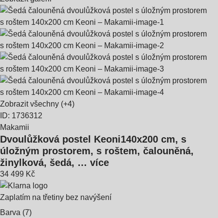
Zobrazit všechny
(+4)
ID: 1736312
Makamii
Dvoulůžková postel Keoni
140x200 cm, s
úložným prostorem, s roštem, čalouněná,
žinylková, šedá
, …
více
34 499 Kč
Zaplatím na třetiny bez navýšení
Barva (7)