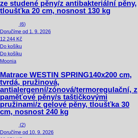
ze studené pěny/z antibakteriální pěny,
tloušťka 20 cm, nosnost 130 kg
(
6
)
Doručíme od 1. 9. 2026
12 244 Kč
Do košíku
Do košíku
Moonia
Matrace WESTIN SPRING
140x200 cm,
tvrdá, pružinová,
antialergenní/zónová/termoregulační, z
paměťové pěny/s taštičkovými
pružinami/z gelové pěny, tloušťka 30
cm, nosnost 240 kg
(
2
)
Doručíme od 10. 9. 2026