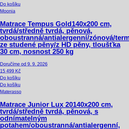
Do košíku
Moonia
Matrace Tempus Gold
140x200 cm,
tvrdá/středně tvrdá, pěnová,
oboustranná/antialergenní/zónová/term
ze studené pěny/z HD pěny, tloušťka
30 cm, nosnost 250 kg
Doručíme od 9. 9. 2026
15 499 Kč
Do košíku
Do košíku
Materasso
Matrace Junior Lux 20
140x200 cm,
tvrdá/středně tvrdá, pěnová, s
odnímatelným
potahem/oboustranná/antialergenní,