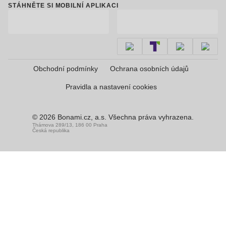
STÁHNĚTE SI MOBILNÍ APLIKACI
Obchodní podmínky
Ochrana osobních údajů
Pravidla a nastavení cookies
© 2026 Bonami.cz, a.s. Všechna práva vyhrazena.
Thámova 289/13, 186 00 Praha
Česká republika