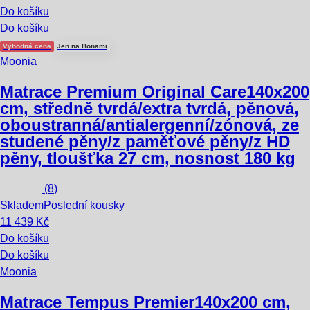
Do košíku
Do košíku
Výhodná cena
Jen na Bonami
Moonia
Matrace Premium Original Care
140x200
cm, středně tvrdá/extra tvrdá, pěnová,
oboustranná/antialergenní/zónová, ze
studené pěny/z paměťové pěny/z HD
pěny, tloušťka 27 cm, nosnost 180 kg
(
8
)
Skladem
Poslední kousky
11 439 Kč
Do košíku
Do košíku
Moonia
Matrace Tempus Premier
140x200 cm,