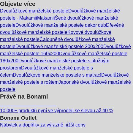
Objevte více
Dvoulůžkové manželské postele
Dvoulůžkové manželské
postele · Makamii
Makamii
Šedé dvoulůžkové manželské
postele
Dvoulůžkové manželské postele dekor dub
Dřevěné
dvoulůžkové manželské postele
Kovové dvoulůžkové
manželské postele
Čalouněné dvoulůžkové manželské
postele
Dvoulůžkové manželské postele 200x200
Dvoulůžkové
manželské postele 160x200
Dvoulůžkové manželské postele
180x200
Dvoulůžkové manželské postele s úložným
prostorem
Dvoulůžkové manželské postele s
čelem
Dvoulůžkové manželské postele s matrací
Dvoulůžkové
manželské postele s roštem
Japonské dvoulůžkové manželské
postele
Právě na Bonami
Summer Sale až -40 %
10 000+ produktů nyní ve výprodeji se slevou až 40 %
Bonami Outlet
Nábytek a doplňky za výrazně nižší ceny
Zahrada ve slevě