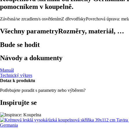
pomocníkem v koupelně.
Závěsná/se zrcadlem/s osvětlením
Z dřevotřísky
Povrchová úprava: mel
Všechny parametry
Rozměry, materiál, …
Bude se hodit
Návody a dokumenty
Manuál
Technický výkres
Dotaz k produktu
Potřebujete poradit s parametry nebo výběrem?
Inspirujte se
Germania