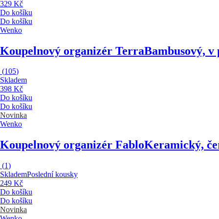
329 Kč
Do košíku
Do košíku
Wenko
Koupelnový organizér Terra
Bambusový, v 
(
105
)
Skladem
398 Kč
Do košíku
Do košíku
Novinka
Wenko
Koupelnový organizér Fablo
Keramický, če
(
1
)
Skladem
Poslední kousky
249 Kč
Do košíku
Do košíku
Novinka
Wenko