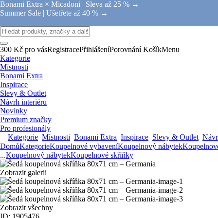
Bonami Extra × Micadoni |
Sleva až 25 % →
Summer Sale |
Ušetřete až 40 % →
300 Kč pro vás
Registrace
Přihlášení
Porovnání
Košík
Menu
Kategorie
Místnosti
Bonami Extra
Inspirace
Slevy & Outlet
Návrh interiéru
Novinky
Premium značky
Pro profesionály
Kategorie
Místnosti
Bonami Extra
Inspirace
Slevy & Outlet
Návrh
Domů
Kategorie
Koupelnové vybavení
Koupelnový nábytek
Koupelnové
...
Koupelnový nábytek
Koupelnové skříňky
Zobrazit galerii
Zobrazit všechny
ID: 1905476