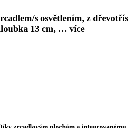
zrcadlem/s osvětlením, z dřevotř
 hloubka 13 cm
, …
více
íky zrcadlovým plochám a integrovanému o