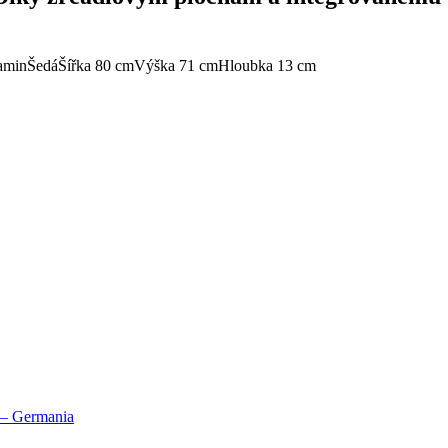
amin
Šedá
Šířka 80 cm
Výška 71 cm
Hloubka 13 cm