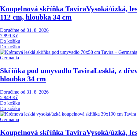
Koupelnová skříňka Tavira
Vysoká/úzká, le
112 cm, hloubka 34 cm
Doručíme od 31. 8. 2026
7 899 Kč
Do košíku
Do košíku
Germania
Skříňka pod umyvadlo Tavira
Lesklá, z dře
hloubka 34 cm
Doručíme od 31. 8. 2026
5 849 Kč
Do košíku
Do košíku
Germania
Koupelnová skříňka Tavira
Vysoká/úzká, le