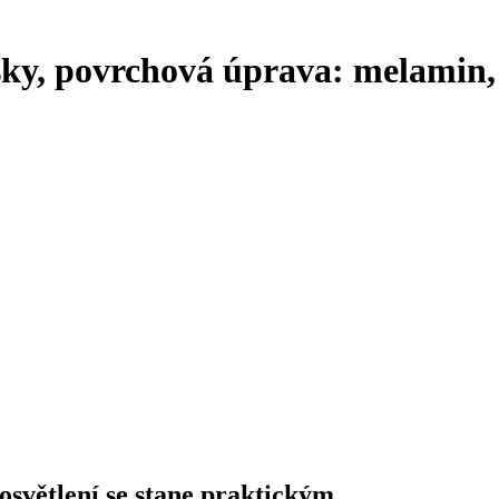
ísky, povrchová úprava: melamin,
světlení se stane praktickým