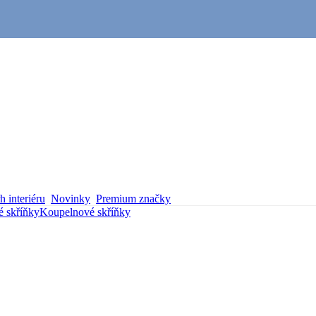
 interiéru
Novinky
Premium značky
 skříňky
Koupelnové skříňky