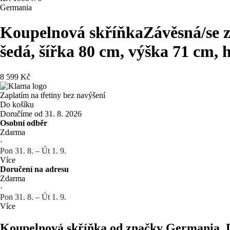
Germania
Koupelnová skříňka
Závěsná/se 
šedá, šířka 80 cm, výška 71 cm,
8 599 Kč
Zaplatím na třetiny bez navýšení
Do košíku
Doručíme od 31. 8. 2026
Osobní odběr
Zdarma
·
Pon 31. 8. – Út 1. 9.
Více
Doručení na adresu
Zdarma
·
Pon 31. 8. – Út 1. 9.
Více
Koupelnová skříňka od značky Germania. D