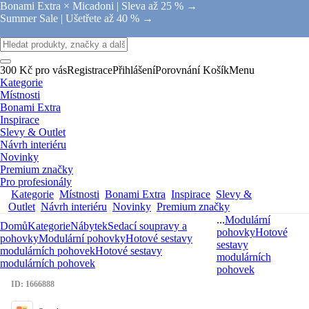
Bonami Extra × Micadoni |
Sleva až 25 % →
Summer Sale |
Ušetřete až 40 % →
300 Kč pro vás
Registrace
Přihlášení
Porovnání
Košík
Menu
Kategorie
Místnosti
Bonami Extra
Inspirace
Slevy & Outlet
Návrh interiéru
Novinky
Premium značky
Pro profesionály
Kategorie
Místnosti
Bonami Extra
Inspirace
Slevy &
Outlet
Návrh interiéru
Novinky
Premium značky
...
Modulární
Domů
Kategorie
Nábytek
Sedací soupravy a
pohovky
Hotové
pohovky
Modulární pohovky
Hotové sestavy
sestavy
modulárních pohovek
Hotové sestavy
modulárních
modulárních pohovek
pohovek
ID: 1666888