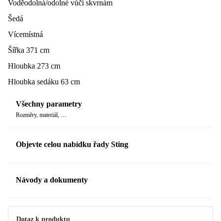
Voděodolná/odolné vůči skvrnám
Šedá
Vícemístná
Šířka 371 cm
Hloubka 273 cm
Hloubka sedáku 63 cm
Všechny parametry
Rozměry, materiál, …
Objevte celou nabídku řady Sting
Návody a dokumenty
Manuál
Dotaz k produktu