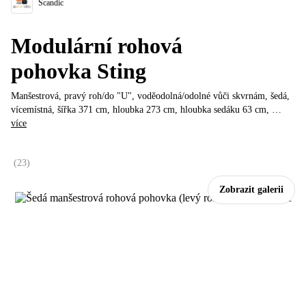
Scandic
Modulární rohová
pohovka Sting
Manšestrová, pravý roh/do "U", voděodolná/odolné vůči skvrnám, šedá,
vícemístná, šířka 371 cm, hloubka 273 cm, hloubka sedáku 63 cm
, …
více
(
23
)
Zobrazit galerii