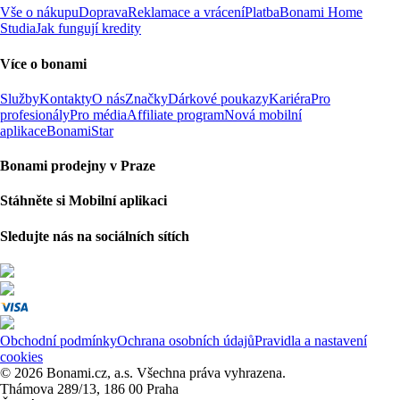
Vše o nákupu
Doprava
Reklamace a vrácení
Platba
Bonami Home
Studia
Jak fungují kredity
Více o bonami
Služby
Kontakty
O nás
Značky
Dárkové poukazy
Kariéra
Pro
profesionály
Pro média
Affiliate program
Nová mobilní
aplikace
BonamiStar
Bonami prodejny v Praze
Stáhněte si Mobilní aplikaci
Sledujte nás na sociálních sítích
Obchodní podmínky
Ochrana osobních údajů
Pravidla a nastavení
cookies
© 2026 Bonami.cz, a.s. Všechna práva vyhrazena.
Thámova 289/13, 186 00 Praha