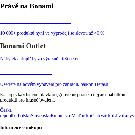
Právě na Bonami
Summer Sale až -40 %
10 000+ produktů nyní ve výprodeji se slevou až 40 %
Bonami Outlet
Nábytek a doplňky za výrazně nižší ceny
Zahrada ve slevě
Ušetřete na novém vybavení pro zahradu, balkon i terasu
E-shop s každodenní dávkou (s)nové inspirace a nejširší nabídkou
produktů pro krásné bydlení.
Česká
republika
Polsko
Slovensko
Rumunsko
Maďarsko
Chorvatsko
Litva
Lotyš
Informace o nákupu