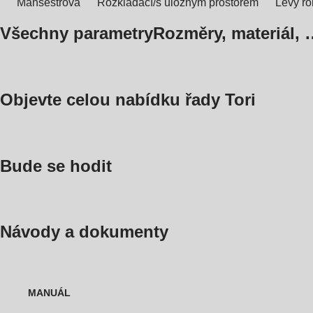
Manšestrová
Rozkládací/s úložným prostorem
Levý ro
Všechny parametry
Rozměry, materiál, 
Objevte celou nabídku řady Tori
Bude se hodit
Návody a dokumenty
MANUÁL