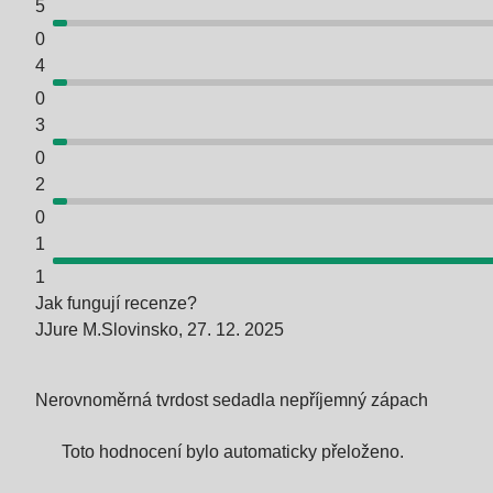
5
0
4
0
3
0
2
0
1
1
Jak fungují recenze?
J
Jure M.
Slovinsko
,
27. 12. 2025
Nerovnoměrná tvrdost sedadla nepříjemný zápach
Toto hodnocení bylo automaticky přeloženo.