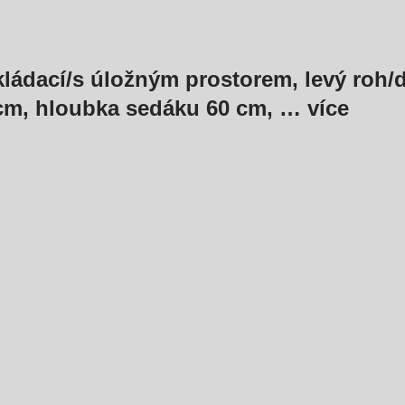
ládací/s úložným prostorem, levý roh/d
 cm, hloubka sedáku 60 cm
, …
více