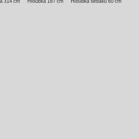
ka 314 cm
Hloubka 187 cm
Hloubka sedáku 60 cm