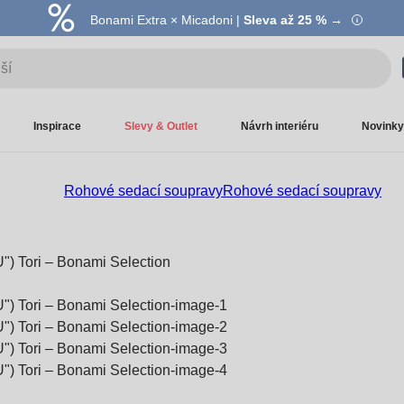
Bonami Extra × Micadoni |
Summer Sale |
Ušetřete až 40 % →
Sleva až 25 % →
Inspirace
Slevy & Outlet
Návrh interiéru
Novinky
Rohové sedací soupravy
Rohové sedací soupravy