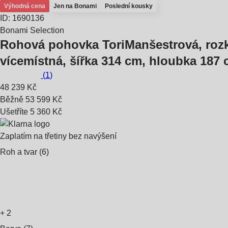
Výhodná cena
Jen na Bonami
Poslední kousky
ID: 1690136
Bonami Selection
Rohová pohovka Tori
Manšestrová, rozk
vícemístná, šířka 314 cm, hloubka 187
(
1
)
48 239 Kč
Běžně 53 599 Kč
Ušetříte 5 360 Kč
Zaplatím na třetiny bez navýšení
Roh a tvar (6)
+
2