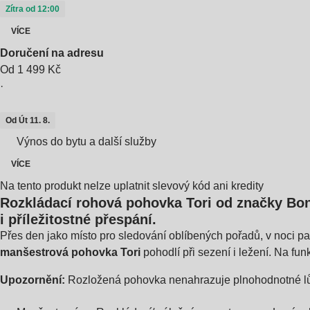
Zítra od 12:00
VÍCE
Doručení na adresu
Od 1 499 Kč
·
Od Út 11. 8.
Výnos do bytu a další služby
VÍCE
Na tento produkt nelze uplatnit slevový kód ani kredity
Rozkládací rohová pohovka Tori od značky Bon
i příležitostné přespání.
Přes den jako místo pro sledování oblíbených pořadů, v noci p
manšestrová pohovka Tori
pohodlí při sezení i ležení. Na fun
Upozornění:
Rozložená pohovka nenahrazuje plnohodnotné lůžk