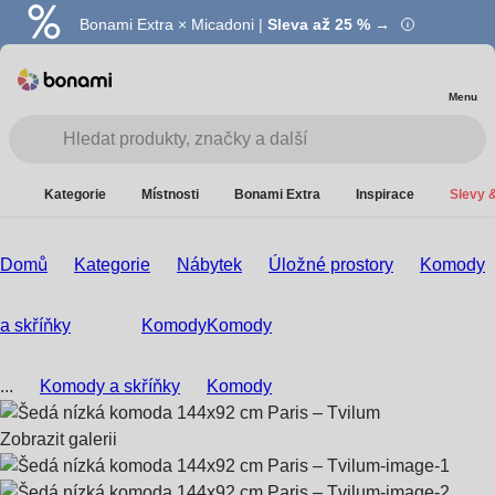
Bonami Extra × Micadoni |
Summer Sale |
Ušetřete až 40 % →
Sleva až 25 % →
Menu
Kategorie
Místnosti
Bonami Extra
Inspirace
Slevy &
Domů
Kategorie
Nábytek
Úložné prostory
Komody
a skříňky
Komody
Komody
...
Komody a skříňky
Komody
Zobrazit galerii