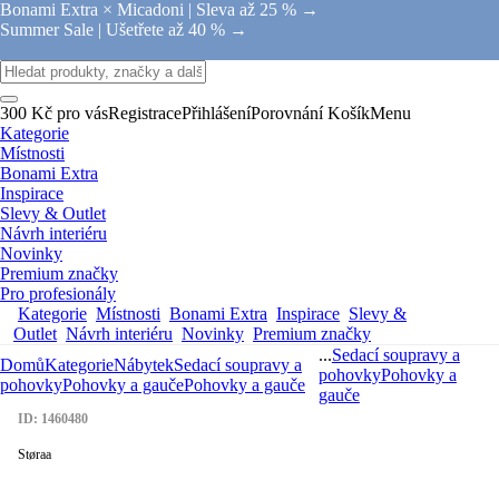
Bonami Extra × Micadoni |
Sleva až 25 % →
Summer Sale |
Ušetřete až 40 % →
300 Kč pro vás
Registrace
Přihlášení
Porovnání
Košík
Menu
Kategorie
Místnosti
Bonami Extra
Inspirace
Slevy & Outlet
Návrh interiéru
Novinky
Premium značky
Pro profesionály
Kategorie
Místnosti
Bonami Extra
Inspirace
Slevy &
Outlet
Návrh interiéru
Novinky
Premium značky
...
Sedací soupravy a
Domů
Kategorie
Nábytek
Sedací soupravy a
pohovky
Pohovky a
pohovky
Pohovky a gauče
Pohovky a gauče
gauče
ID: 1460480
Støraa