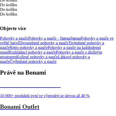
Do košíku
Do košíku
Do košíku
Do košíku
Objevte více
Pohovky a gauče
Pohovky a gauče · Støraa
Støraa
Pohovky a gauče ve
světlé barvě
Dvoumístné pohovky a gauče
Trojmístné pohovky a
gauče
Retro pohovky a gauče
Pohovky a gauče na každodenní
spaní
Rozkládací pohovky a gauče
Pohovky a gauče s úložným
prostorem
Kožené pohovky a gauče
Látkové pohovky a
gauče
Čtyřmístné pohovky a gauče
Právě na Bonami
Summer Sale až -40 %
10 000+ produktů nyní ve výprodeji se slevou až 40 %
Bonami Outlet