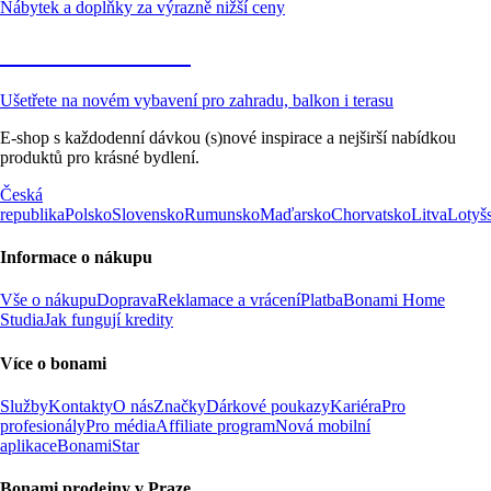
Nábytek a doplňky za výrazně nižší ceny
Zahrada ve slevě
Ušetřete na novém vybavení pro zahradu, balkon i terasu
E-shop s každodenní dávkou (s)nové inspirace a nejširší nabídkou
produktů pro krásné bydlení.
Česká
republika
Polsko
Slovensko
Rumunsko
Maďarsko
Chorvatsko
Litva
Lotyš
Informace o nákupu
Vše o nákupu
Doprava
Reklamace a vrácení
Platba
Bonami Home
Studia
Jak fungují kredity
Více o bonami
Služby
Kontakty
O nás
Značky
Dárkové poukazy
Kariéra
Pro
profesionály
Pro média
Affiliate program
Nová mobilní
aplikace
BonamiStar
Bonami prodejny v Praze