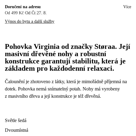
Doručení na adresu
Více
Od 499 Kč
·
Od Čt 27. 8.
Výnos do bytu a další služby
Pohovka Virginia od značky Støraa. Její
masivní dřevěné nohy a robustní
konstrukce garantují stabilitu, která je
základem pro každodenní relaxaci.
Čalounění je zhotoveno z látky, která je mimořádně příjemná na
dotek. Pohovka nemá snímatelný potah. Nohy má vyrobeny
z masivního dřeva a její konstrukce je též dřevěná.
Světle šedá
Dvoumístná