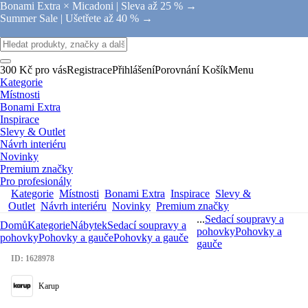
Bonami Extra × Micadoni |
Sleva až 25 % →
Summer Sale |
Ušetřete až 40 % →
300 Kč pro vás
Registrace
Přihlášení
Porovnání
Košík
Menu
Kategorie
Místnosti
Bonami Extra
Inspirace
Slevy & Outlet
Návrh interiéru
Novinky
Premium značky
Pro profesionály
Kategorie
Místnosti
Bonami Extra
Inspirace
Slevy &
Outlet
Návrh interiéru
Novinky
Premium značky
...
Sedací soupravy a
Domů
Kategorie
Nábytek
Sedací soupravy a
pohovky
Pohovky a
pohovky
Pohovky a gauče
Pohovky a gauče
gauče
ID: 1628978
Karup