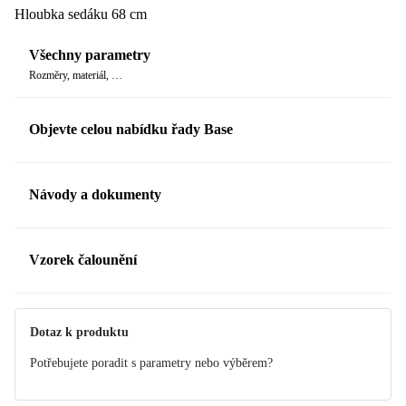
Hloubka sedáku 68 cm
Všechny parametry
Rozměry, materiál, …
Objevte celou nabídku řady Base
Návody a dokumenty
Manuál
Manuál
Vzorek čalounění
Dotaz k produktu
Potřebujete poradit s parametry nebo výběrem?
Vzorek čalounění
GREY 746
Objednejte si vzorek až domů.
NOVÉ