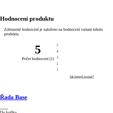
Prohlédněte si vzorek v některé z Bonami prodejen.
Ve
vzorníku jej najdete na pozici D1.
Hodnocení produktu
Produkty s tímto potahem.
Zobrazené hodnocení je založeno na hodnocení variant tohoto
produktu.
Získat vzorek
5
5
4
3
Počet hodnocení
(
1
)
2
1
Jak fungují recenze?
Řada Base
Do košíku