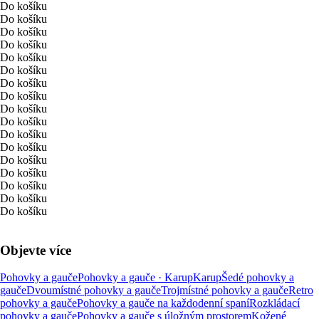
Do košíku
Do košíku
Do košíku
Do košíku
Do košíku
Do košíku
Do košíku
Do košíku
Do košíku
Do košíku
Do košíku
Do košíku
Do košíku
Do košíku
Do košíku
Do košíku
Do košíku
Objevte více
Pohovky a gauče
Pohovky a gauče · Karup
Karup
Šedé pohovky a
gauče
Dvoumístné pohovky a gauče
Trojmístné pohovky a gauče
Retro
pohovky a gauče
Pohovky a gauče na každodenní spaní
Rozkládací
pohovky a gauče
Pohovky a gauče s úložným prostorem
Kožené