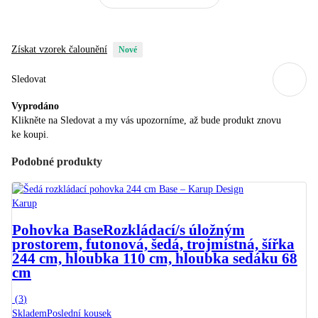
Získat vzorek čalounění
Nové
Sledovat
Vyprodáno
Klikněte na Sledovat a my vás upozorníme, až bude produkt znovu
ke koupi.
Podobné produkty
Karup
Pohovka Base
Rozkládací/s úložným
prostorem, futonová, šedá, trojmístná, šířka
244 cm, hloubka 110 cm, hloubka sedáku 68
cm
(
3
)
Skladem
Poslední kousek