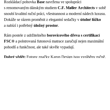
Rozkládací pohovka
Base
navržena ve spolupráci
s renomovaným dánským studiem
C.F. Møller Architects
v sobě
snoubí kvalitní ruční práci, všestrannost a moderní nádech luxusu.
Dokáže se rázem proměnit z elegantní sedačky v
útulné lůžko
a nabízí i potřebný
úložný prostor
.
Rám postele z udržitelného
borovicového dřeva s certifikací
FSC®
a polstrovaná futonová matrace zaručují nejen maximální
pohodlí a funkčnost, ale také skvěle vypadají.
Dobré vědět:
Futony značky Karup Design jsou vyráběny ručně,
může tedy dojít k drobným rozdílům ve velikosti a hmotnosti.
Upozornění:
Rozložená pohovka nenahrazuje plnohodnotné
lůžko, ale slouží pouze k příležitostnému přespání.