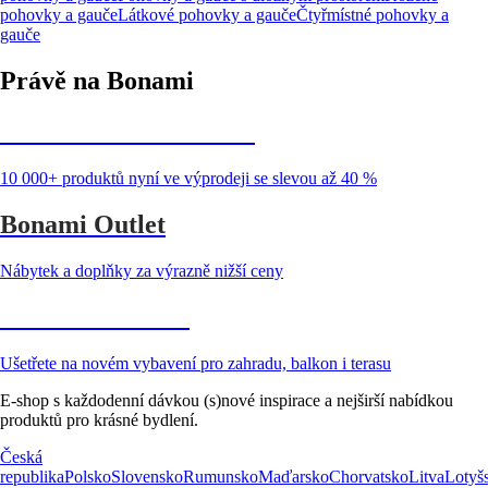
pohovky a gauče
Látkové pohovky a gauče
Čtyřmístné pohovky a
gauče
Právě na Bonami
Summer Sale až -40 %
10 000+ produktů nyní ve výprodeji se slevou až 40 %
Bonami Outlet
Nábytek a doplňky za výrazně nižší ceny
Zahrada ve slevě
Ušetřete na novém vybavení pro zahradu, balkon i terasu
E-shop s každodenní dávkou (s)nové inspirace a nejširší nabídkou
produktů pro krásné bydlení.
Česká
republika
Polsko
Slovensko
Rumunsko
Maďarsko
Chorvatsko
Litva
Lotyš