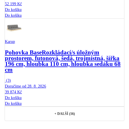
52 199 Kč
Do košíku
Do košíku
Karup
Pohovka Base
Rozkládací/s úložným
prostorem, futonová, šedá, trojmístná, šířka
196 cm, hloubka 110 cm, hloubka sedáku 68
cm
(
3
)
Doručíme od 28. 8. 2026
39 874 Kč
Do košíku
Do košíku
+
DALŠÍ (16)