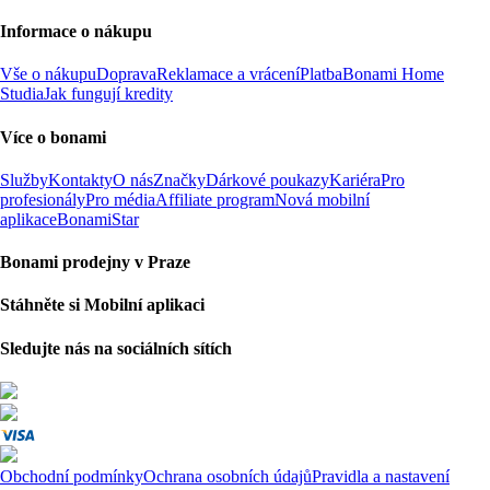
Informace o nákupu
Vše o nákupu
Doprava
Reklamace a vrácení
Platba
Bonami Home
Studia
Jak fungují kredity
Více o bonami
Služby
Kontakty
O nás
Značky
Dárkové poukazy
Kariéra
Pro
profesionály
Pro média
Affiliate program
Nová mobilní
aplikace
BonamiStar
Bonami prodejny v Praze
Stáhněte si Mobilní aplikaci
Sledujte nás na sociálních sítích
Obchodní podmínky
Ochrana osobních údajů
Pravidla a nastavení