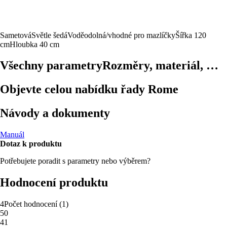
Sametová
Světle šedá
Voděodolná/vhodné pro mazlíčky
Šířka 120
cm
Hloubka 40 cm
Všechny parametry
Rozměry, materiál, …
Objevte celou nabídku řady Rome
Návody a dokumenty
Manuál
Dotaz k produktu
Potřebujete poradit s parametry nebo výběrem?
Hodnocení produktu
4
Počet hodnocení
(
1
)
5
0
4
1