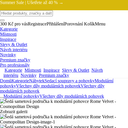
Summer Sale |
Ušetřete až 40 % →
300 Kč pro vás
Registrace
Přihlášení
Porovnání
Košík
Menu
Kategorie
Místnosti
Inspirace
Slevy & Outlet
Návrh interiéru
Novinky
Premium značky
Pro profesionály
Kategorie
Místnosti
Inspirace
Slevy & Outlet
Návrh
interiéru
Novinky
Premium značky
Domů
Kategorie
Nábytek
Sedací soupravy a pohovky
Modulární
pohovky
Všechny díly modulárních pohovek
Všechny díly
modulárních pohovek
...
Modulární pohovky
Všechny díly modulárních pohovek
Zobrazit galerii