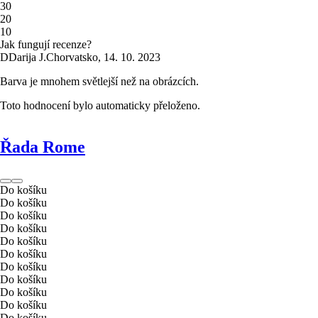
3
0
2
0
1
0
Jak fungují recenze?
D
Darija J.
Chorvatsko
,
14. 10. 2023
Barva je mnohem světlejší než na obrázcích.
Toto hodnocení bylo automaticky přeloženo.
Řada Rome
Do košíku
Do košíku
Do košíku
Do košíku
Do košíku
Do košíku
Do košíku
Do košíku
Do košíku
Do košíku
Do košíku