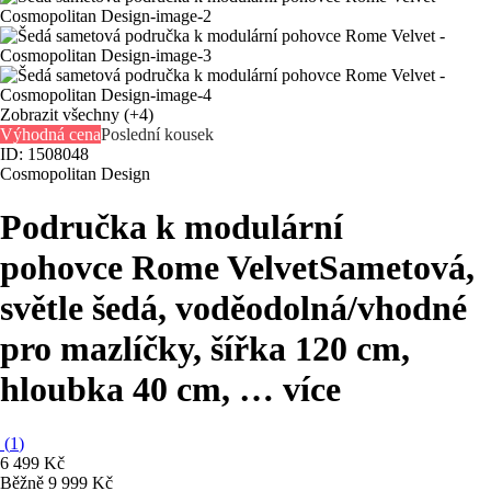
Zobrazit všechny
(+4)
Výhodná cena
Poslední kousek
ID: 1508048
Cosmopolitan Design
Područka k modulární
pohovce Rome Velvet
Sametová,
světle šedá, voděodolná/vhodné
pro mazlíčky, šířka 120 cm,
hloubka 40 cm
, …
více
(
1
)
6 499 Kč
Běžně 9 999 Kč