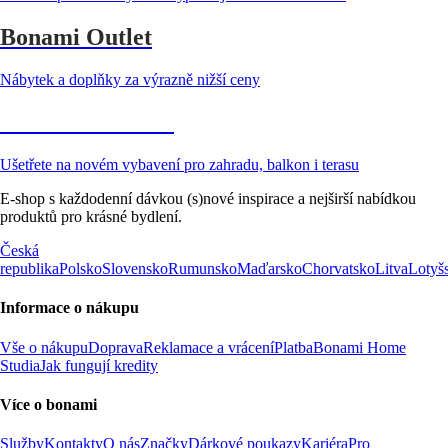
Bonami Outlet
Nábytek a doplňky za výrazně nižší ceny
Zahrada ve slevě
Ušetřete na novém vybavení pro zahradu, balkon i terasu
E-shop s každodenní dávkou (s)nové inspirace a nejširší nabídkou
produktů pro krásné bydlení.
Česká
republika
Polsko
Slovensko
Rumunsko
Maďarsko
Chorvatsko
Litva
Lotyš
Informace o nákupu
Vše o nákupu
Doprava
Reklamace a vrácení
Platba
Bonami Home
Studia
Jak fungují kredity
Více o bonami
Služby
Kontakty
O nás
Značky
Dárkové poukazy
Kariéra
Pro