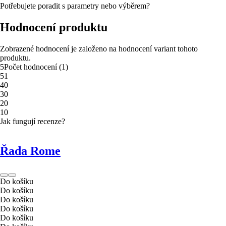
Potřebujete poradit s parametry nebo výběrem?
Hodnocení produktu
Zobrazené hodnocení je založeno na hodnocení variant tohoto
produktu.
5
Počet hodnocení
(
1
)
5
1
4
0
3
0
2
0
1
0
Jak fungují recenze?
Řada Rome
Do košíku
Do košíku
Do košíku
Do košíku
Do košíku