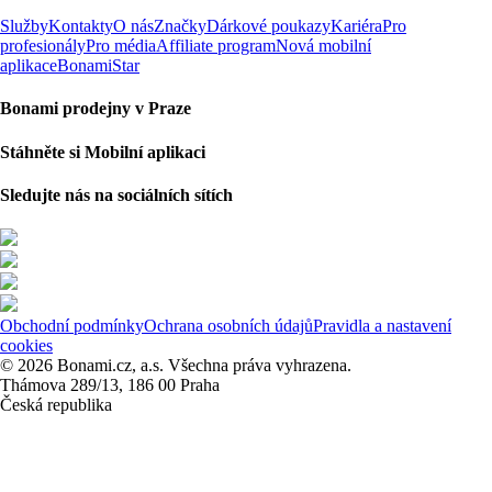
Služby
Kontakty
O nás
Značky
Dárkové poukazy
Kariéra
Pro
profesionály
Pro média
Affiliate program
Nová mobilní
aplikace
BonamiStar
Bonami prodejny v Praze
Stáhněte si Mobilní aplikaci
Sledujte nás na sociálních sítích
Obchodní podmínky
Ochrana osobních údajů
Pravidla a nastavení
cookies
© 2026 Bonami.cz, a.s. Všechna práva vyhrazena.
Thámova 289/13, 186 00 Praha
Česká republika