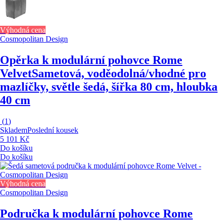
Výhodná cena
Cosmopolitan Design
Opěrka k modulární pohovce Rome
Velvet
Sametová, voděodolná/vhodné pro
mazlíčky, světle šedá, šířka 80 cm, hloubka
40 cm
(
1
)
Skladem
Poslední kousek
5 101 Kč
Do košíku
Do košíku
Výhodná cena
Cosmopolitan Design
Područka k modulární pohovce Rome