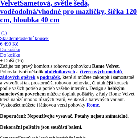
Velvet
Sametová, světle šedá,
voděodolná/vhodné pro mazlíčky, šířka 120
cm, hloubka 40 cm
(
1
)
Skladem
Poslední kousek
6 499 Kč
Do košíku
Do košíku
+
Další (16)
Zažijte ten pravý komfort s rohovou pohovkou
Rome Velvet
.
Pohovku tvoří několik
obdélníkových
a
čtvercových modulů
,
zádových opěrek
a
područek
, které si můžete zakoupit i samostatně
a vytvořit si tak prostornější rohovou pohovku, či útulnější kousek
podle vašich potřeb a potřeb vašeho interiéru. Design s
hebkým
sametovým povrchem
můžete doplnit polštářky z řady Rome Velvet,
která nabízí mnoho různých tvarů, velikostí a barevných variant.
Vyzkoušet můžete i látkovou verzi pohovky
Rome
.
Doporučení: Nepoužívejte vysavač. Potahy nejsou snímatelné.
Dekorační polštáře jsou součástí balení.