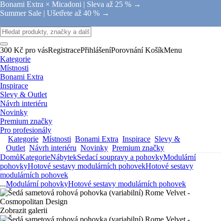
Bonami Extra × Micadoni |
Sleva až 25 % →
Summer Sale |
Ušetřete až 40 % →
300 Kč pro vás
Registrace
Přihlášení
Porovnání
Košík
Menu
Kategorie
Místnosti
Bonami Extra
Inspirace
Slevy & Outlet
Návrh interiéru
Novinky
Premium značky
Pro profesionály
Kategorie
Místnosti
Bonami Extra
Inspirace
Slevy &
Outlet
Návrh interiéru
Novinky
Premium značky
Domů
Kategorie
Nábytek
Sedací soupravy a pohovky
Modulární
pohovky
Hotové sestavy modulárních pohovek
Hotové sestavy
modulárních pohovek
...
Modulární pohovky
Hotové sestavy modulárních pohovek
Zobrazit galerii