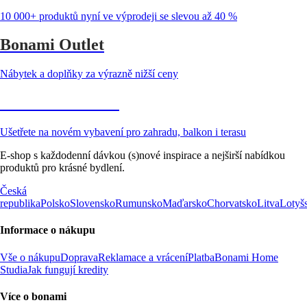
10 000+ produktů nyní ve výprodeji se slevou až 40 %
Bonami Outlet
Nábytek a doplňky za výrazně nižší ceny
Zahrada ve slevě
Ušetřete na novém vybavení pro zahradu, balkon i terasu
E-shop s každodenní dávkou (s)nové inspirace a nejširší nabídkou
produktů pro krásné bydlení.
Česká
republika
Polsko
Slovensko
Rumunsko
Maďarsko
Chorvatsko
Litva
Lotyš
Informace o nákupu
Vše o nákupu
Doprava
Reklamace a vrácení
Platba
Bonami Home
Studia
Jak fungují kredity
Více o bonami