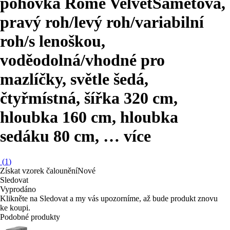
pohovka Rome Velvet
Sametová,
pravý roh/levý roh/variabilní
roh/s lenoškou,
voděodolná/vhodné pro
mazlíčky, světle šedá,
čtyřmístná, šířka 320 cm,
hloubka 160 cm, hloubka
sedáku 80 cm
, …
více
(
1
)
Získat vzorek čalounění
Nové
Sledovat
Vyprodáno
Klikněte na Sledovat a my vás upozorníme, až bude produkt znovu
ke koupi.
Podobné produkty