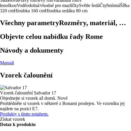
Sametová
Pravý roh/levý roh/variabilní roh/s
lenoškou
Voděodolná/vhodné pro mazlíčky
Světle šedá
Čtyřmístná
Šířka
320 cm
Hloubka 160 cm
Hloubka sedáku 80 cm
Všechny parametry
Rozměry, materiál, …
Objevte celou nabídku řady Rome
Návody a dokumenty
Manuál
Vzorek čalounění
Vzorek čalounění
Salvador 17
Objednejte si vzorek až domů.
Nové
Prohlédněte si vzorek v některé z Bonami prodejen.
Ve vzorníku jej
najdete na pozici E7.
Produkty s tímto potahem.
Získat vzorek
Dotaz k produktu