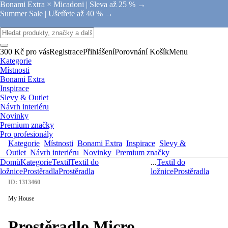
Bonami Extra × Micadoni |
Sleva až 25 % →
Summer Sale |
Ušetřete až 40 % →
300 Kč pro vás
Registrace
Přihlášení
Porovnání
Košík
Menu
Kategorie
Místnosti
Bonami Extra
Inspirace
Slevy & Outlet
Návrh interiéru
Novinky
Premium značky
Pro profesionály
Kategorie
Místnosti
Bonami Extra
Inspirace
Slevy &
Outlet
Návrh interiéru
Novinky
Premium značky
Domů
Kategorie
Textil
Textil do
...
Textil do
ložnice
Prostěradla
Prostěradla
ložnice
Prostěradla
ID: 1313460
My House
Prostěradlo Micro