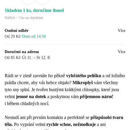
Skladem 1 ks, doručíme ihned
Dalších > 5 ks na objednání
Osobní odběr
Více
Od 29 Kč
·
Dnes od 14:50
Doručení na adresu
Více
Od 85 Kč
·
Út 11. – St 12. 8.
Rádi se v zimě zavrtáte ho pěkně
vyhřátého pelíšku
a od ložního
prádla chcete, aby vás hebce objalo?
Mikroplyš
vám všechny
tyto sny splní. Je tvořen hustými krátkými chloupky, které jsou
velmi
jemné na dotek
a poskytnou vám
příjemnou náruč
i během chladných nocí.
Nestudí ani při prvním kontaktu a perfektně se
přizpůsobí tvaru
těla.
Po vyprání velmi
rychle schne, nežmolkuje
a ani