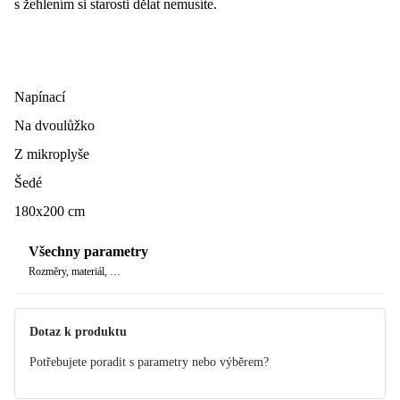
s žehlením si starosti dělat nemusíte.
Tak doplňte své povlečení i
praktickým a krásným
prostěradlem
, které vás nenechá chladnými. Během zimních
měsíců už nebudete chtít spát v ničem jiném ♥
Napínací
Na dvoulůžko
Z mikroplyše
Šedé
180x200 cm
Všechny parametry
Rozměry, materiál, …
Dotaz k produktu
Potřebujete poradit s parametry nebo výběrem?