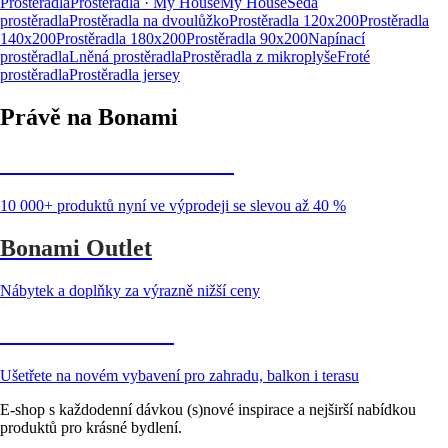
Prostěradla
Prostěradla · My House
My House
Šedá
prostěradla
Prostěradla na dvoulůžko
Prostěradla 120x200
Prostěradla
140x200
Prostěradla 180x200
Prostěradla 90x200
Napínací
prostěradla
Lněná prostěradla
Prostěradla z mikroplyše
Froté
prostěradla
Prostěradla jersey
Právě na Bonami
Summer Sale až -40 %
10 000+ produktů nyní ve výprodeji se slevou až 40 %
Bonami Outlet
Nábytek a doplňky za výrazně nižší ceny
Zahrada ve slevě
Ušetřete na novém vybavení pro zahradu, balkon i terasu
E-shop s každodenní dávkou (s)nové inspirace a nejširší nabídkou
produktů pro krásné bydlení.