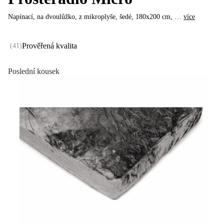
Napínací, na dvoulůžko, z mikroplyše, šedé, 180x200 cm
, …
více
Prověřená kvalita
(
41
)
Poslední kousek