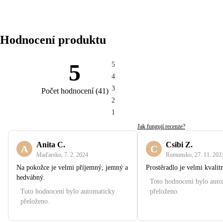
Hodnocení produktu
5
5
4
3
Počet hodnocení
(
41
)
2
1
Jak fungují recenze?
Anita C.
Csibi Z.
A
C
Maďarsko
,
7. 2. 2024
Rumunsko
,
27. 11. 202
Na pokožce je velmi příjemný, jemný a
Prostěradlo je velmi kvalitn
hedvábný.
Toto hodnocení bylo aut
Toto hodnocení bylo automaticky
přeloženo.
přeloženo.