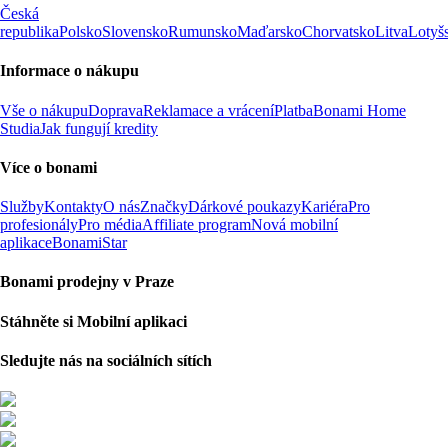
Česká
republika
Polsko
Slovensko
Rumunsko
Maďarsko
Chorvatsko
Litva
Lotyš
Informace o nákupu
Vše o nákupu
Doprava
Reklamace a vrácení
Platba
Bonami Home
Studia
Jak fungují kredity
Více o bonami
Služby
Kontakty
O nás
Značky
Dárkové poukazy
Kariéra
Pro
profesionály
Pro média
Affiliate program
Nová mobilní
aplikace
BonamiStar
Bonami prodejny v Praze
Stáhněte si Mobilní aplikaci
Sledujte nás na sociálních sítích