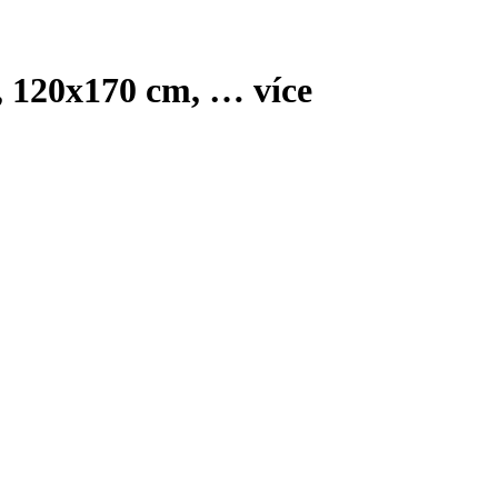
ý, 120x170 cm
, …
více