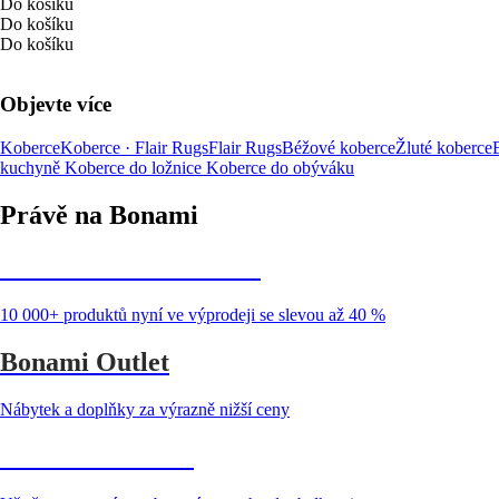
Do košíku
Do košíku
Do košíku
Objevte více
Koberce
Koberce · Flair Rugs
Flair Rugs
Béžové koberce
Žluté koberce
kuchyně
Koberce do ložnice
Koberce do obýváku
Právě na Bonami
Summer Sale až -40 %
10 000+ produktů nyní ve výprodeji se slevou až 40 %
Bonami Outlet
Nábytek a doplňky za výrazně nižší ceny
Zahrada ve slevě