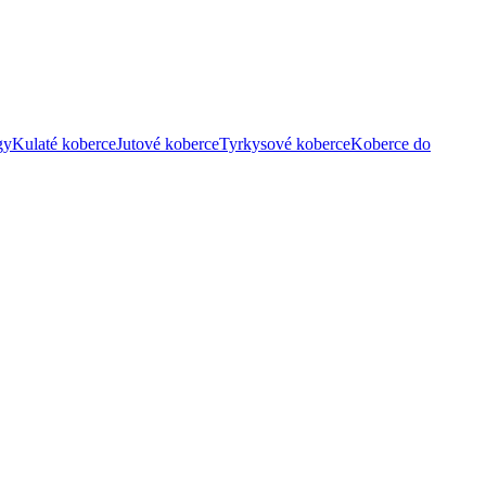
gy
Kulaté koberce
Jutové koberce
Tyrkysové koberce
Koberce do