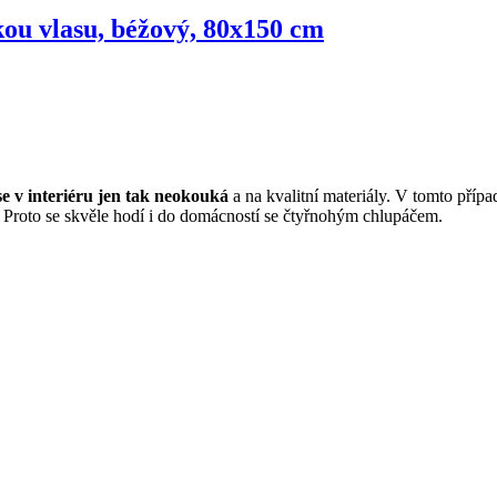
lkou vlasu, béžový, 80x150 cm
se v interiéru jen tak neokouká
a na kvalitní materiály. V tomto pří
i. Proto se skvěle hodí i do domácností se čtyřnohým chlupáčem.