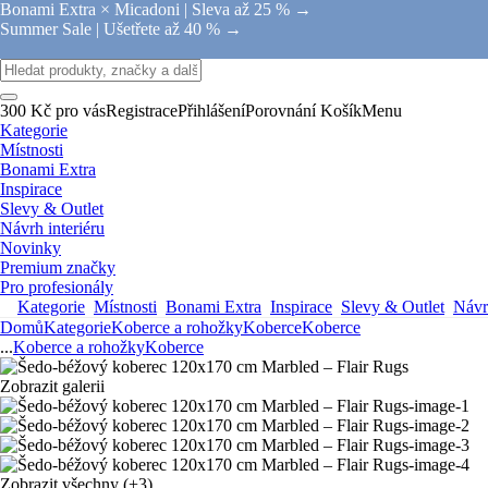
Bonami Extra × Micadoni |
Sleva až 25 % →
Summer Sale |
Ušetřete až 40 % →
300 Kč pro vás
Registrace
Přihlášení
Porovnání
Košík
Menu
Kategorie
Místnosti
Bonami Extra
Inspirace
Slevy & Outlet
Návrh interiéru
Novinky
Premium značky
Pro profesionály
Kategorie
Místnosti
Bonami Extra
Inspirace
Slevy & Outlet
Návrh
Domů
Kategorie
Koberce a rohožky
Koberce
Koberce
...
Koberce a rohožky
Koberce
Zobrazit galerii
Zobrazit všechny
(+3)