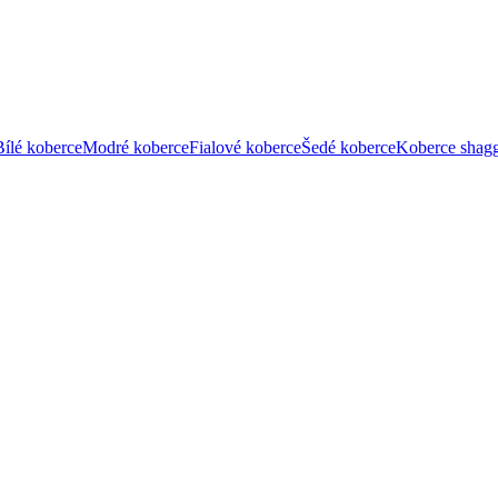
Bílé koberce
Modré koberce
Fialové koberce
Šedé koberce
Koberce shag