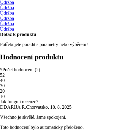
Údržba
Údržba
Údržba
Údržba
Údržba
Údržba
Dotaz k produktu
Potřebujete poradit s parametry nebo výběrem?
Hodnocení produktu
5
Počet hodnocení
(
2
)
5
2
4
0
3
0
2
0
1
0
Jak fungují recenze?
D
DARIJA R.
Chorvatsko
,
18. 8. 2025
Všechno je skvělé. Jsme spokojeni.
Toto hodnocení bylo automaticky přeloženo.