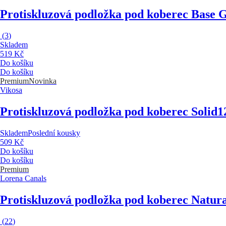
Protiskluzová podložka pod koberec Base 
(
3
)
Skladem
519 Kč
Do košíku
Do košíku
Premium
Novinka
Vikosa
Protiskluzová podložka pod koberec Solid
1
Skladem
Poslední kousky
509 Kč
Do košíku
Do košíku
Premium
Lorena Canals
Protiskluzová podložka pod koberec Natura
(
22
)