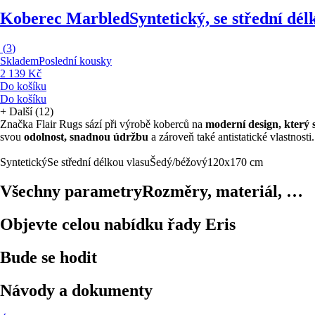
Koberec Marbled
Syntetický, se střední dé
(
3
)
Skladem
Poslední kousky
2 139 Kč
Do košíku
Do košíku
+
Další (12)
Značka Flair Rugs sází při výrobě koberců na
moderní design, který 
svou
odolnost, snadnou údržbu
a zároveň také antistatické vlastnost
Syntetický
Se střední délkou vlasu
Šedý/béžový
120x170 cm
Všechny parametry
Rozměry, materiál, …
Objevte celou nabídku řady Eris
Bude se hodit
Návody a dokumenty