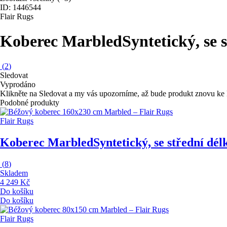
ID: 1446544
Flair Rugs
Koberec Marbled
Syntetický, se 
(
2
)
Sledovat
Vyprodáno
Klikněte na Sledovat a my vás upozorníme, až bude produkt znovu ke 
Podobné produkty
Flair Rugs
Koberec Marbled
Syntetický, se střední dé
(
8
)
Skladem
4 249 Kč
Do košíku
Do košíku
Flair Rugs