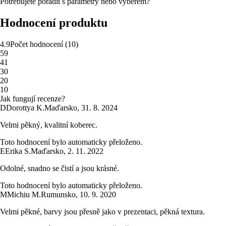
Potřebujete poradit s parametry nebo výběrem?
Hodnocení produktu
4.9
Počet hodnocení
(
10
)
5
9
4
1
3
0
2
0
1
0
Jak fungují recenze?
D
Dorottya K.
Maďarsko
,
31. 8. 2024
Velmi pěkný, kvalitní koberec.
Toto hodnocení bylo automaticky přeloženo.
E
Erika S.
Maďarsko
,
2. 11. 2022
Odolné, snadno se čistí a jsou krásné.
Toto hodnocení bylo automaticky přeloženo.
M
Michiu M.
Rumunsko
,
10. 9. 2020
Velmi pěkné, barvy jsou přesně jako v prezentaci, pěkná textura.