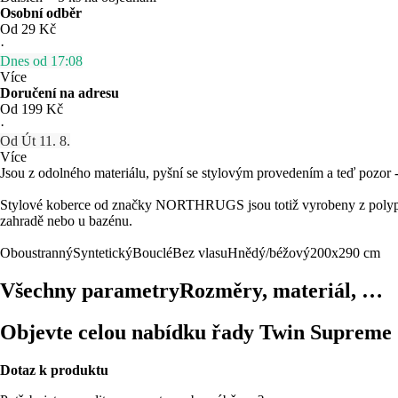
Osobní odběr
Od 29 Kč
·
Dnes od 17:08
Více
Doručení na adresu
Od 199 Kč
·
Od Út 11. 8.
Více
Jsou z odolného materiálu, pyšní se stylovým provedením a teď pozor -
Stylové koberce od značky NORTHRUGS jsou totiž vyrobeny z polyp
zahradě nebo u bazénu.
Oboustranný
Syntetický
Bouclé
Bez vlasu
Hnědý/béžový
200x290 cm
Všechny parametry
Rozměry, materiál, …
Objevte celou nabídku řady Twin Supreme
Dotaz k produktu