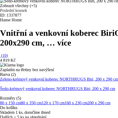
Zobrazit všechny
(+5)
Poslední kousek
ID: 1337877
Hanse Home
Vnitřní a venkovní koberec Biri
200x290 cm
, …
více
(
10
)
4 819 Kč
Zaplatím na třetiny bez navýšení
Barva (2)
Zeleno-krémový venkovní koberec NORTHRUGS Biri, 200 x 290 c
Šedo-krémový venkovní koberec NORTHRUGS Biri, 200 x 290 cm
Rozměry (5)
80 x 150 cm
80 x 350 cm
120 x 170 cm
160 x 230 cm
200 x 290 cm
Do košíku
Skladem 1 ks, doručíme ihned
Dalších > 5 ks na objednání