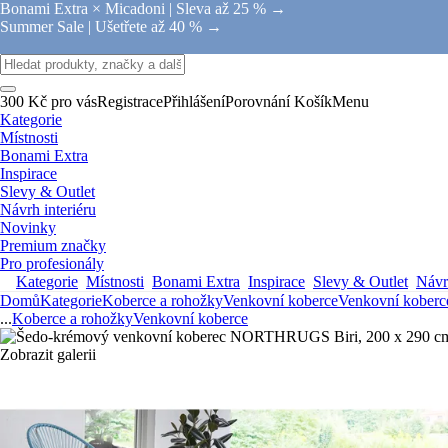
Bonami Extra × Micadoni |
Sleva až 25 % →
Summer Sale |
Ušetřete až 40 % →
300 Kč pro vás
Registrace
Přihlášení
Porovnání
Košík
Menu
Kategorie
Místnosti
Bonami Extra
Inspirace
Slevy & Outlet
Návrh interiéru
Novinky
Premium značky
Pro profesionály
Kategorie
Místnosti
Bonami Extra
Inspirace
Slevy & Outlet
Návrh
Domů
Kategorie
Koberce a rohožky
Venkovní koberce
Venkovní koberc
...
Koberce a rohožky
Venkovní koberce
Zobrazit galerii