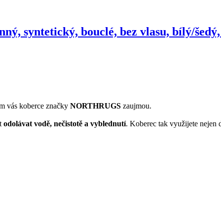
ný, syntetický, bouclé, bez vlasu, bílý/šed
 tím vás koberce značky
NORTHRUGS
zaujmou.
st
odolávat vodě, nečistotě a vyblednutí
. Koberec tak využijete nejen 