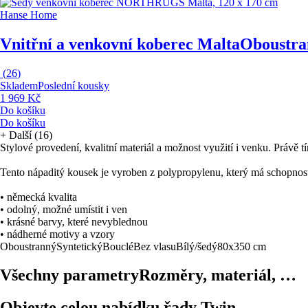
Hanse Home
Vnitřní a venkovní koberec Malta
Oboustran
(
26
)
Skladem
Poslední kousky
1 969 Kč
Do košíku
Do košíku
+
Další (16)
Stylové provedení, kvalitní materiál a možnost využití i venku. Právě
Tento nápaditý kousek je vyroben z polypropylenu, který má schopno
• německá kvalita
• odolný, možné umístit i ven
• krásné barvy, které nevyblednou
• nádherné motivy a vzory
Oboustranný
Syntetický
Bouclé
Bez vlasu
Bílý/šedý
80x350 cm
Všechny parametry
Rozměry, materiál, …
Objevte celou nabídku řady Twin