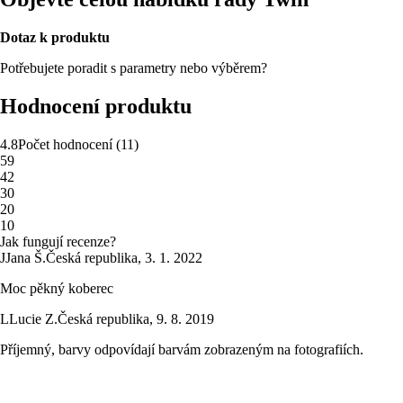
Dotaz k produktu
Potřebujete poradit s parametry nebo výběrem?
Hodnocení produktu
4.8
Počet hodnocení
(
11
)
5
9
4
2
3
0
2
0
1
0
Jak fungují recenze?
J
Jana Š.
Česká republika
,
3. 1. 2022
Moc pěkný koberec
L
Lucie Z.
Česká republika
,
9. 8. 2019
Příjemný, barvy odpovídají barvám zobrazeným na fotografiích.