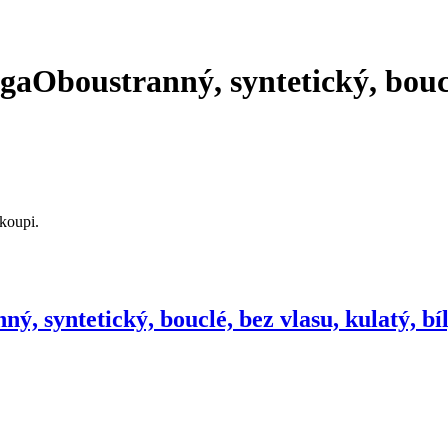
aga
Oboustranný, syntetický, boucl
koupi.
ý, syntetický, bouclé, bez vlasu, kulatý, bí