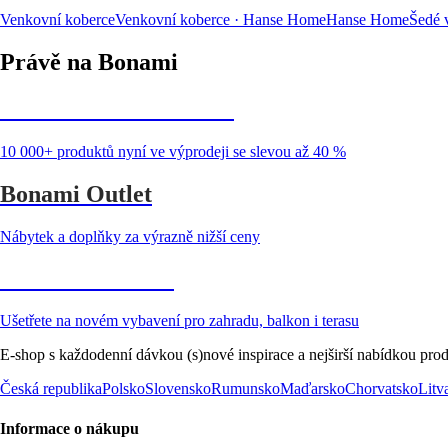
Venkovní koberce
Venkovní koberce · Hanse Home
Hanse Home
Šedé 
Právě na Bonami
Summer Sale až -40 %
10 000+ produktů nyní ve výprodeji se slevou až 40 %
Bonami Outlet
Nábytek a doplňky za výrazně nižší ceny
Zahrada ve slevě
Ušetřete na novém vybavení pro zahradu, balkon i terasu
E-shop s každodenní dávkou (s)nové inspirace a nejširší nabídkou prod
Česká republika
Polsko
Slovensko
Rumunsko
Maďarsko
Chorvatsko
Litv
Informace o nákupu