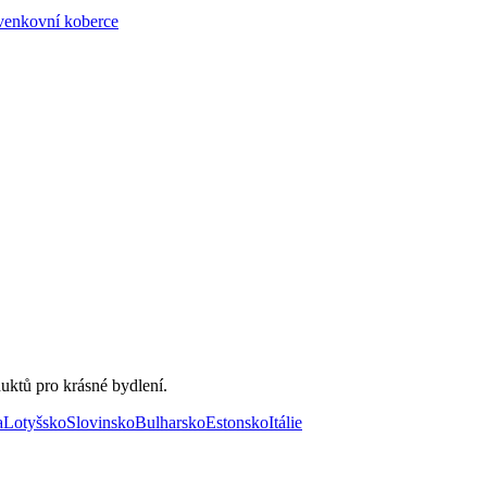
venkovní koberce
uktů pro krásné bydlení.
a
Lotyšsko
Slovinsko
Bulharsko
Estonsko
Itálie