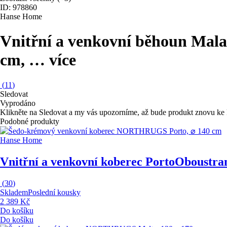
ID: 978860
Hanse Home
Vnitřní a venkovní běhoun Mal
cm
, …
více
(
11
)
Sledovat
Vyprodáno
Klikněte na Sledovat a my vás upozorníme, až bude produkt znovu ke 
Podobné produkty
Hanse Home
Vnitřní a venkovní koberec Porto
Oboustrann
(
30
)
Skladem
Poslední kousky
2 389 Kč
Do košíku
Do košíku