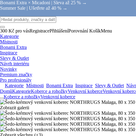
Bonami Extra × Micadoni |
Sleva až 25 % →
Summer Sale |
Ušetřete až 40 % →
300 Kč pro vás
Registrace
Přihlášení
Porovnání
Košík
Menu
Kategorie
Místnosti
Bonami Extra
Inspirace
Slevy & Outlet
Návrh interiéru
Novinky
Premium značky
Pro profesionály
Kategorie
Místnosti
Bonami Extra
Inspirace
Slevy & Outlet
Návrh
Domů
Kategorie
Koberce a rohožky
Venkovní koberce
Venkovní koberc
...
Koberce a rohožky
Venkovní koberce
Zobrazit galerii
Zobrazit všechny
(+3)