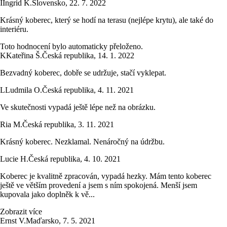
I
Ingrid K.
Slovensko
,
22. 7. 2022
Krásný koberec, který se hodí na terasu (nejlépe krytu), ale také do
interiéru.
Toto hodnocení bylo automaticky přeloženo.
K
Kateřina Š.
Česká republika
,
14. 1. 2022
Bezvadný koberec, dobře se udržuje, stačí vyklepat.
L
Ludmila O.
Česká republika
,
4. 11. 2021
Ve skutečnosti vypadá ještě lépe než na obrázku.
Ria M.
Česká republika
,
3. 11. 2021
Krásný koberec. Nezklamal. Nenáročný na údržbu.
Lucie H.
Česká republika
,
4. 10. 2021
Koberec je kvalitně zpracován, vypadá hezky. Mám tento koberec
ještě ve větším provedení a jsem s ním spokojená. Menší jsem
kupovala jako doplněk k vě...
Zobrazit více
Ernst V.
Maďarsko
,
7. 5. 2021