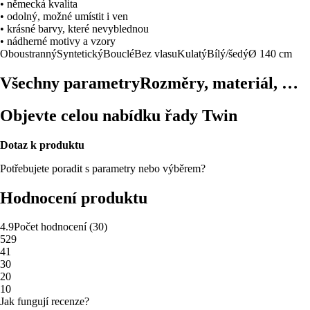
• německá kvalita
• odolný, možné umístit i ven
• krásné barvy, které nevyblednou
• nádherné motivy a vzory
Oboustranný
Syntetický
Bouclé
Bez vlasu
Kulatý
Bílý/šedý
Ø 140 cm
Všechny parametry
Rozměry, materiál, …
Objevte celou nabídku řady Twin
Dotaz k produktu
Potřebujete poradit s parametry nebo výběrem?
Hodnocení produktu
4.9
Počet hodnocení
(
30
)
5
29
4
1
3
0
2
0
1
0
Jak fungují recenze?