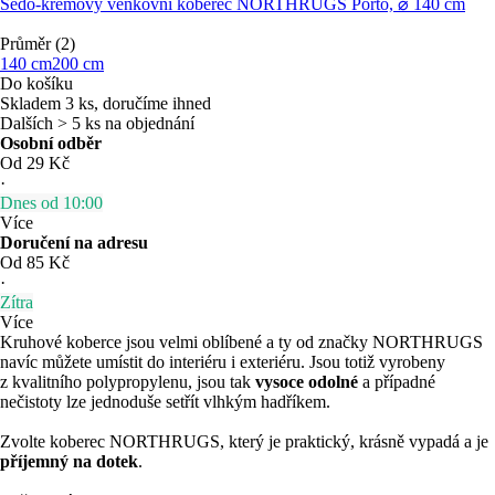
Šedo-krémový venkovní koberec NORTHRUGS Porto, ⌀ 140 cm
Průměr (2)
140 cm
200 cm
Do košíku
Skladem 3 ks, doručíme ihned
Dalších > 5 ks na objednání
Osobní odběr
Od 29 Kč
·
Dnes od 10:00
Více
Doručení na adresu
Od 85 Kč
·
Zítra
Více
Kruhové koberce jsou velmi oblíbené a ty od značky NORTHRUGS
navíc můžete umístit do interiéru i exteriéru. Jsou totiž vyrobeny
z kvalitního polypropylenu, jsou tak
vysoce odolné
a případné
nečistoty lze jednoduše setřít vlhkým hadříkem.
Zvolte koberec NORTHRUGS, který je praktický, krásně vypadá a je
příjemný na dotek
.