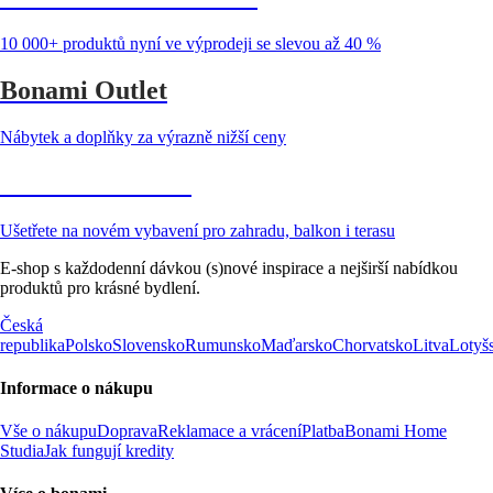
10 000+ produktů nyní ve výprodeji se slevou až 40 %
Bonami Outlet
Nábytek a doplňky za výrazně nižší ceny
Zahrada ve slevě
Ušetřete na novém vybavení pro zahradu, balkon i terasu
E-shop s každodenní dávkou (s)nové inspirace a nejširší nabídkou
produktů pro krásné bydlení.
Česká
republika
Polsko
Slovensko
Rumunsko
Maďarsko
Chorvatsko
Litva
Lotyš
Informace o nákupu
Vše o nákupu
Doprava
Reklamace a vrácení
Platba
Bonami Home
Studia
Jak fungují kredity