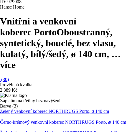
ID: 979008
Hanse Home
Vnitřní a venkovní
koberec Porto
Oboustranný,
syntetický, bouclé, bez vlasu,
kulatý, bílý/šedý, ø 140 cm
, …
více
(
30
)
Prověřená kvalita
2 389 Kč
Zaplatím na třetiny bez navýšení
Barva (3)
Zelený venkovní koberec NORTHRUGS Porto, ø 140 cm
Černo-krémový venkovní koberec NORTHRUGS Porto, ⌀ 140 cm