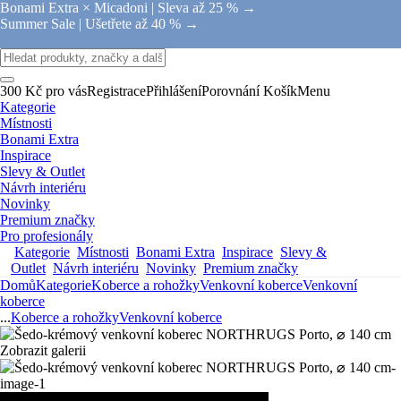
Bonami Extra × Micadoni |
Sleva až 25 % →
Summer Sale |
Ušetřete až 40 % →
300 Kč pro vás
Registrace
Přihlášení
Porovnání
Košík
Menu
Kategorie
Místnosti
Bonami Extra
Inspirace
Slevy & Outlet
Návrh interiéru
Novinky
Premium značky
Pro profesionály
Kategorie
Místnosti
Bonami Extra
Inspirace
Slevy &
Outlet
Návrh interiéru
Novinky
Premium značky
Domů
Kategorie
Koberce a rohožky
Venkovní koberce
Venkovní
koberce
...
Koberce a rohožky
Venkovní koberce
Zobrazit galerii