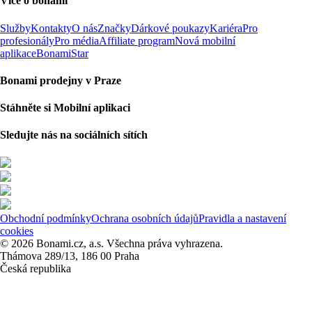
Více o bonami
Služby
Kontakty
O nás
Značky
Dárkové poukazy
Kariéra
Pro
profesionály
Pro média
Affiliate program
Nová mobilní
aplikace
BonamiStar
Bonami prodejny v Praze
Stáhněte si Mobilní aplikaci
Sledujte nás na sociálních sítích
Obchodní podmínky
Ochrana osobních údajů
Pravidla a nastavení
cookies
© 2026 Bonami.cz, a.s. Všechna práva vyhrazena.
Thámova 289/13, 186 00 Praha
Česká republika