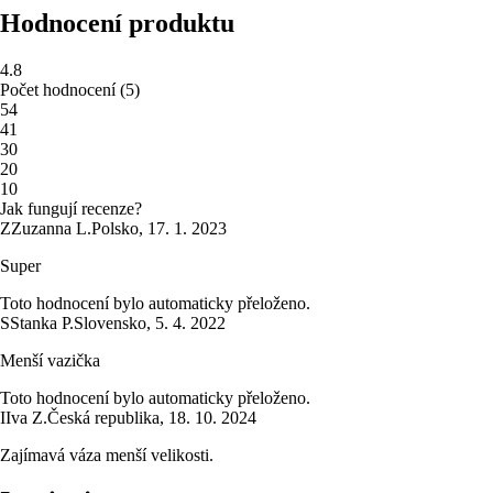
Hodnocení produktu
4.8
Počet hodnocení
(
5
)
5
4
4
1
3
0
2
0
1
0
Jak fungují recenze?
Z
Zuzanna L.
Polsko
,
17. 1. 2023
Super
Toto hodnocení bylo automaticky přeloženo.
S
Stanka P.
Slovensko
,
5. 4. 2022
Menší vazička
Toto hodnocení bylo automaticky přeloženo.
I
Iva Z.
Česká republika
,
18. 10. 2024
Zajímavá váza menší velikosti.