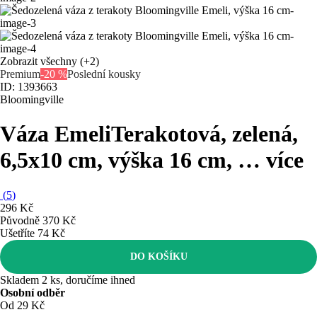
Zobrazit všechny
(+2)
Premium
-20 %
Poslední kousky
ID: 1393663
Bloomingville
Váza Emeli
Terakotová, zelená,
6,5x10 cm, výška 16 cm
, …
více
(
5
)
296 Kč
Původně
370 Kč
Ušetříte 74 Kč
DO KOŠÍKU
Skladem 2 ks, doručíme ihned
Osobní odběr
Od 29 Kč