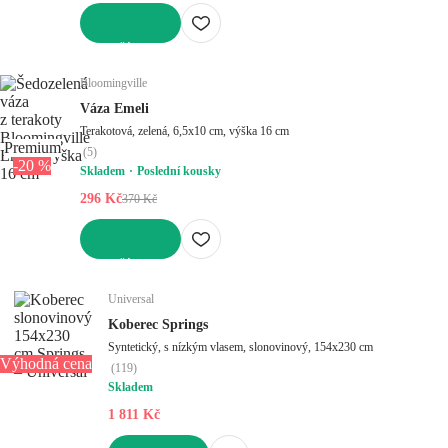
DO KOŠÍKU
Bloomingville
Váza Emeli
Terakotová, zelená, 6,5x10 cm, výška 16 cm
Premium
(
5
)
-20 %
Skladem
Poslední kousky
296 Kč
370 Kč
DO KOŠÍKU
Universal
Koberec Springs
Syntetický, s nízkým vlasem, slonovinový, 154x230 cm
Výhodná cena
(
119
)
Skladem
1 811 Kč