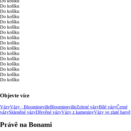
Do košíku
Do košíku
Do košíku
Do košíku
Do košíku
Do košíku
Do košíku
Do košíku
Do košíku
Do košíku
Do košíku
Do košíku
Do košíku
Do košíku
Do košíku
Do košíku
Objevte více
Vázy
Vázy · Bloomingville
Bloomingville
Zelené vázy
Bílé vázy
Černé
vázy
Skleněné vázy
Dřevěné vázy
Vázy z kameniny
Vázy ve zlaté barvě
Právě na Bonami