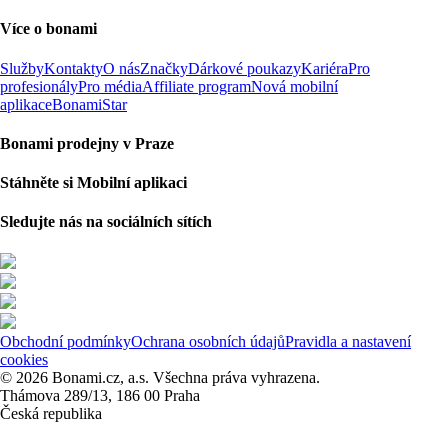
Více o bonami
Služby
Kontakty
O nás
Značky
Dárkové poukazy
Kariéra
Pro
profesionály
Pro média
Affiliate program
Nová mobilní
aplikace
BonamiStar
Bonami prodejny v Praze
Stáhněte si Mobilní aplikaci
Sledujte nás na sociálních sítích
Obchodní podmínky
Ochrana osobních údajů
Pravidla a nastavení
cookies
© 2026 Bonami.cz, a.s. Všechna práva vyhrazena.
Thámova 289/13, 186 00 Praha
Česká republika