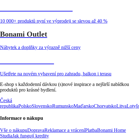
Summer Sale až -40 %
10 000+ produktů nyní ve výprodeji se slevou až 40 %
Bonami Outlet
Nábytek a doplňky za výrazně nižší ceny
Zahrada ve slevě
Ušetřete na novém vybavení pro zahradu, balkon i terasu
E-shop s každodenní dávkou (s)nové inspirace a nejširší nabídkou
produktů pro krásné bydlení.
Česká
republika
Polsko
Slovensko
Rumunsko
Maďarsko
Chorvatsko
Litva
Lotyš
Informace o nákupu
Vše o nákupu
Doprava
Reklamace a vrácení
Platba
Bonami Home
Studia
Jak fungují kredity