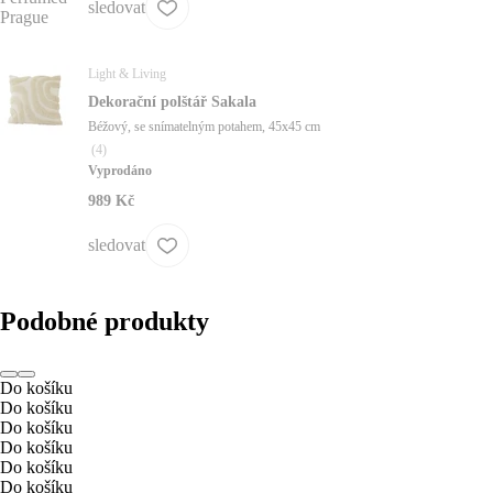
sledovat
Light & Living
Dekorační polštář Sakala
Béžový, se snímatelným potahem, 45x45 cm
(
4
)
Vyprodáno
989 Kč
sledovat
Podobné produkty
Do košíku
Do košíku
Do košíku
Do košíku
Do košíku
Do košíku