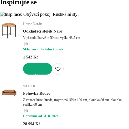
Inspirujte se
House Nordic
Odkládací stolek Naro
V přírodní barvě, ø 50 cm, výška 48,5 cm
(
4
)
Skladem
Poslední kousek
1 542 Kč
DO KOŠÍKU
WOOOD
Pohovka Rodeo
Z imitace kůže, hnědá, trojmístná, šířka 190 cm, hloubka 86 cm, hloubka
sedáku 60 cm
(
4
)
Doručíme od 31. 8. 2026
28 994 Kč