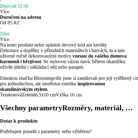
·
Dnes od 11:30
Více
Doručení na adresu
Od 85 Kč
·
Zítra
Více
Na tento produkt nelze uplatnit slevový kód ani kredity
Dekorace a doplňky v přírodních materiálech i barvách, tu a tam
oživené ručně dekorovanými motivy
vnesou do vašeho domova
harmonii i hřejivost
. Se stylovou vázou navíc během okamžiku
oživíte jídelní i odkládací stůl nebo parapet.
Dánskou značku Bloomingville jsme si zamilovali pro její vytříbený cit
pro jednoduchou, ale neotřelou estetiku
inspirovanou
skandinávským stylem
.
Terakotová
Zelená
6,5x10 cm
Výška 16 cm
Všechny parametry
Rozměry, materiál, …
Dotaz k produktu
Potřebujete poradit s parametry nebo výběrem?