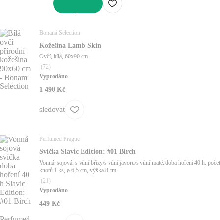
DO KOŠÍKU
Bonami Selection
Kožešina Lamb Skin
Ovčí, bílá, 60x90 cm
(
72
)
Vyprodáno
1 490 Kč
sledovat
Perfumed Prague
Svíčka Slavic Edition: #01 Birch
Vonná, sojová, s vůní břízy/s vůní javoru/s vůní maté, doba hoření 40 h, počet
knotů 1 ks, ø 6,5 cm, výška 8 cm
(
21
)
Vyprodáno
449 Kč