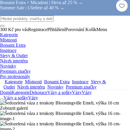
Bonami Extra × Micadoni |
Sleva až 25 % →
Summer Sale |
Ušetřete až 40 % →
300 Kč pro vás
Registrace
Přihlášení
Porovnání
Košík
Menu
Kategorie
Místnosti
Bonami Extra
Inspirace
Slevy & Outlet
Návrh interiéru
Novinky
Premium značky
Pro profesionály
Kategorie
Místnosti
Bonami Extra
Inspirace
Slevy &
Outlet
Návrh interiéru
Novinky
Premium značky
Domů
Kategorie
Dekorace
Vázy a sošky
Vázy
Vázy
...
Vázy a sošky
Vázy
Zobrazit galerii