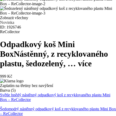
Zobrazit všechny
Novinka
ID: 1926746
ReCollector
Odpadkový koš Mini
Box
Nástěnný, z recyklovaného
plastu, šedozelený
, …
více
999 Kč
Zaplatím na třetiny bez navýšení
Barva (5)
Světle hnědý nástěnný odpadkový koš z recyklovaného plastu Mini
Box – ReCollector
Šedomodrý nástěnný odpadkový koš z recyklovaného plastu Mini Box
– ReCollector