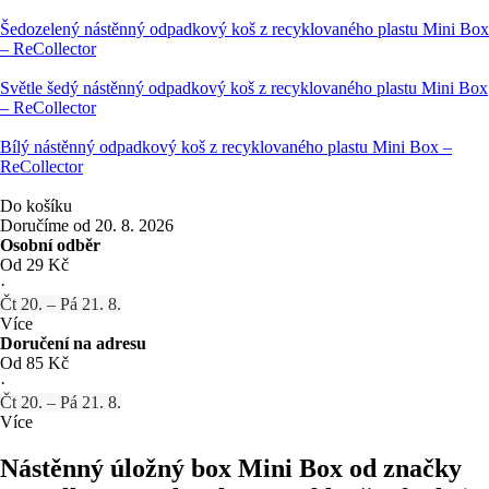
Šedozelený nástěnný odpadkový koš z recyklovaného plastu Mini Box
– ReCollector
Světle šedý nástěnný odpadkový koš z recyklovaného plastu Mini Box
– ReCollector
Bílý nástěnný odpadkový koš z recyklovaného plastu Mini Box –
ReCollector
Do košíku
Doručíme od 20. 8. 2026
Osobní odběr
Od 29 Kč
·
Čt 20. – Pá 21. 8.
Více
Doručení na adresu
Od 85 Kč
·
Čt 20. – Pá 21. 8.
Více
Nástěnný úložný box Mini Box od značky