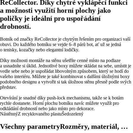
ReCollector. Díky chytré vyklápěcí funkci
a možnosti využití horní plochy jako
poličky je ideální pro uspořádání
drobností.
Botník od značky ReCollector je chytrým řešením pro organizaci vaší
obuvi. Do každého botníku se vejde 6–8 párů bot, ať už se jedná
o tenisky, kozačky nebo elegantní lodičky.
Díky možnosti montáže na stěnu ušetříte cenné místo na podlaze
a usnadníte si úklid. Jednotlivé boxy můžete skládat na sebe, umístit je
vedle sebe nebo je uspořádat libovolným způsobem, který se hodí do
vašeho interiéru. Můžete je také kombinovat s dalšími úložnými boxy
podobného designu a vytvořit si tak úložnou stěnu přesně podle svých
představ.
Otevírání je snadné díky push-lock mechanismu, takže se k botám
rychle dostanete. Horní plochu botníku navíc můžete využít pro
odkládání drobností nebo jako místo pro dekorace.
Nástěnný
Z recyklovaného plastu
Šedozelený
Všechny parametry
Rozměry, materiál, …