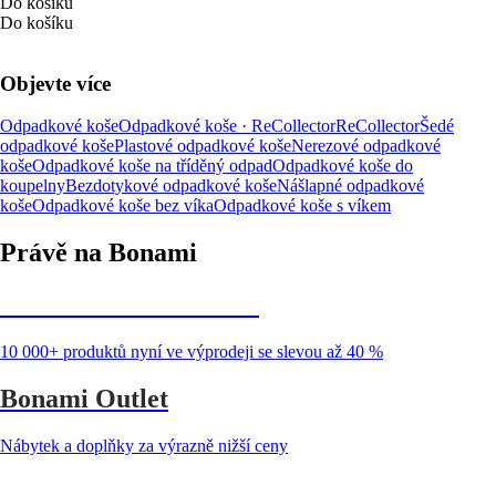
Do košíku
Do košíku
Objevte více
Odpadkové koše
Odpadkové koše · ReCollector
ReCollector
Šedé
odpadkové koše
Plastové odpadkové koše
Nerezové odpadkové
koše
Odpadkové koše na tříděný odpad
Odpadkové koše do
koupelny
Bezdotykové odpadkové koše
Nášlapné odpadkové
koše
Odpadkové koše bez víka
Odpadkové koše s víkem
Právě na Bonami
Summer Sale až -40 %
10 000+ produktů nyní ve výprodeji se slevou až 40 %
Bonami Outlet
Nábytek a doplňky za výrazně nižší ceny
Zahrada ve slevě