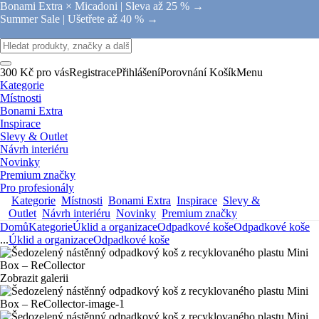
Bonami Extra × Micadoni |
Sleva až 25 % →
Summer Sale |
Ušetřete až 40 % →
300 Kč pro vás
Registrace
Přihlášení
Porovnání
Košík
Menu
Kategorie
Místnosti
Bonami Extra
Inspirace
Slevy & Outlet
Návrh interiéru
Novinky
Premium značky
Pro profesionály
Kategorie
Místnosti
Bonami Extra
Inspirace
Slevy &
Outlet
Návrh interiéru
Novinky
Premium značky
Domů
Kategorie
Úklid a organizace
Odpadkové koše
Odpadkové koše
...
Úklid a organizace
Odpadkové koše
Zobrazit galerii