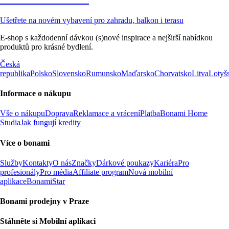
Ušetřete na novém vybavení pro zahradu, balkon i terasu
E-shop s každodenní dávkou (s)nové inspirace a nejširší nabídkou
produktů pro krásné bydlení.
Česká
republika
Polsko
Slovensko
Rumunsko
Maďarsko
Chorvatsko
Litva
Lotyš
Informace o nákupu
Vše o nákupu
Doprava
Reklamace a vrácení
Platba
Bonami Home
Studia
Jak fungují kredity
Více o bonami
Služby
Kontakty
O nás
Značky
Dárkové poukazy
Kariéra
Pro
profesionály
Pro média
Affiliate program
Nová mobilní
aplikace
BonamiStar
Bonami prodejny v Praze
Stáhněte si Mobilní aplikaci